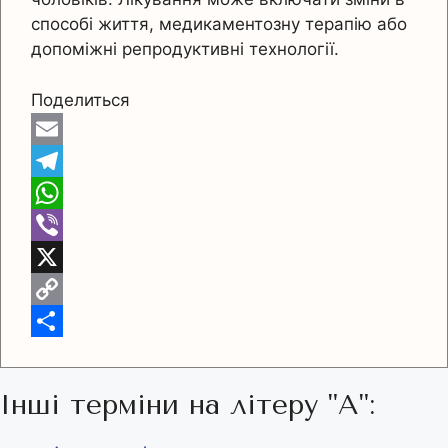
способі життя, медикаментозну терапію або
допоміжні репродуктивні технології.
Поделиться
E
m
T
a
e
W
i
l
h
V
l
e
a
i
X
g
t
b
C
r
s
e
o
П
a
A
r
p
о
Інші терміни на літеру "А":
m
p
y
д