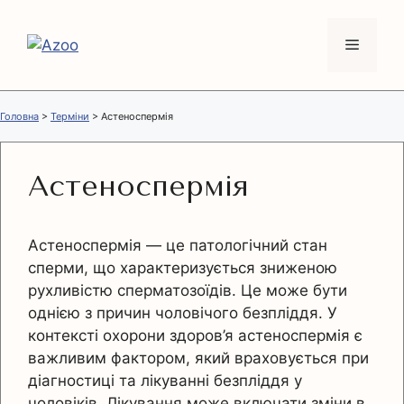
Перейти
до
Меню
вмісту
Головна
>
Терміни
>
Астеноспермія
Астеноспермія
Астеноспермія — це патологічний стан
сперми, що характеризується зниженою
рухливістю сперматозоїдів. Це може бути
однією з причин чоловічого безпліддя. У
контексті охорони здоров’я астеноспермія є
важливим фактором, який враховується при
діагностиці та лікуванні безпліддя у
чоловіків. Лікування може включати зміни в