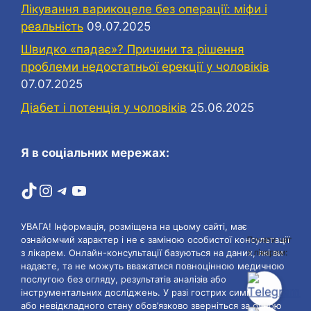
Лікування варикоцеле без операції: міфи і
реальність
09.07.2025
Швидко «падає»? Причини та рішення
проблеми недостатньої ерекції у чоловіків
07.07.2025
Діабет і потенція у чоловіків
25.06.2025
Я в соціальних мережах:
TikTok
Instagram
Telegram
YouTube
УВАГА! Інформація, розміщена на цьому сайті, має
ознайомчий характер і не є заміною особистої консультації
Почати чат
з лікарем:
з лікарем. Онлайн-консультації базуються на даних, які ви
надаєте, та не можуть вважатися повноцінною медичною
послугою без огляду, результатів аналізів або
інструментальних досліджень. У разі гострих симптомів
або невідкладного стану обов’язково зверніться за очною