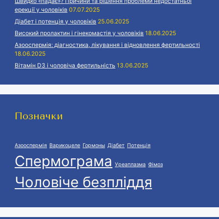
Швидко «падає»? Причини та рішення проблеми недостатньої
ерекції у чоловіків
07.07.2025
Діабет і потенція у чоловіків
25.06.2025
Високий пролактин і гінекомастія у чоловіків
18.06.2025
Азооспермія: діагностика, лікування і відновлення фертильності
18.06.2025
Вітамін D3 і чоловіча фертильність
13.06.2025
Позначки
Азооспермія
Варикоцеле
Гормоны
Діабет
Потенція
Спермограма
Уреаплазма
Фімоз
Чоловіче безпліддя