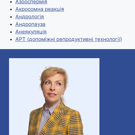
p
L
і
Азооспермія
Акросомна реакція
i
л
Андрологія
n
и
Андропауза
k
т
Анеякуляція
и
АРТ (допоміжні репродуктивні технології)
с
я