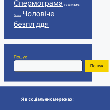
Спермограма
Уреаплазма
Чоловіче
Фімоз
безпліддя
Пошук
Пошук
Я в соціальних мережах: