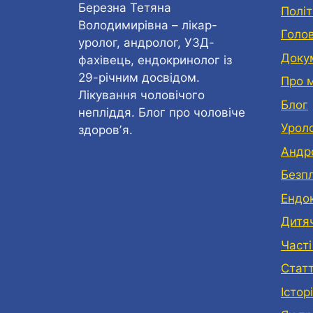
Березна Тетяна
Політ
Володимирівна – лікар-
Голо
уролог, андролог, УЗД-
Доку
фахівець, ендокринолог із
29-річним досвідом.
Про 
Лікування чоловічого
Блог
непліддя. Блог про чоловіче
Урол
здоровʼя.
Андр
Безп
Eндо
Дитя
Часті
Статт
Історі