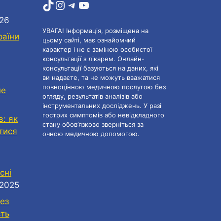
TikTok
Instagram
Telegram
YouTube
026
УВАГА! Інформація, розміщена на
раїни
цьому сайті, має ознайомчий
характер і не є заміною особистої
консультації з лікарем. Онлайн-
консультації базуються на даних, які
ви надаєте, та не можуть вважатися
повноцінною медичною послугою без
не
огляду, результатів аналізів або
інструментальних досліджень. У разі
гострих симптомів або невідкладного
в: як
стану обов’язково зверніться за
атися
очною медичною допомогою.
сні
.2025
ез
сть