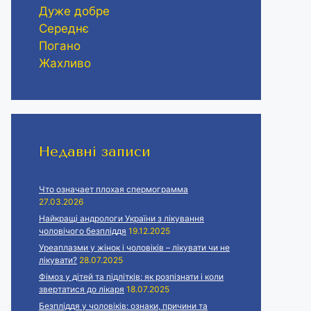
Дуже добре
Середнє
Погано
Жахливо
Недавні записи
Что означает плохая спермограмма
27.03.2026
Найкращі андрологи України з лікування
чоловічого безпліддя
19.12.2025
Уреаплазми у жінок і чоловіків – лікувати чи не
лікувати?
28.07.2025
Фімоз у дітей та підлітків: як розпізнати і коли
звертатися до лікаря
18.07.2025
Безпліддя у чоловіків: ознаки, причини та