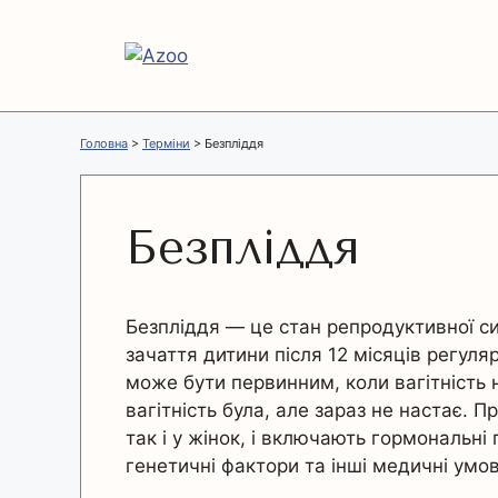
Перейти
до
вмісту
Головна
>
Терміни
>
Безпліддя
Безпліддя
Безпліддя — це стан репродуктивної с
зачаття дитини після 12 місяців регул
може бути первинним, коли вагітність 
вагітність була, але зараз не настає. П
так і у жінок, і включають гормональні 
генетичні фактори та інші медичні умов