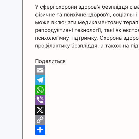
У сфері охорони здоров’я безпліддя є 
фізичне та психічне здоров’я, соціальні
може включати медикаментозну терапію
репродуктивні технології, такі як екст
психологічну підтримку. Охорона здоро
профілактику безпліддя, а також на пі
Поделиться
E
m
T
a
e
W
i
l
h
V
l
e
a
i
X
g
t
b
C