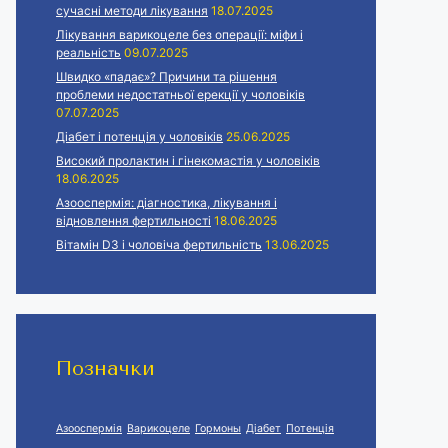
сучасні методи лікування
18.07.2025
Лікування варикоцеле без операції: міфи і
реальність
09.07.2025
Швидко «падає»? Причини та рішення
проблеми недостатньої ерекції у чоловіків
07.07.2025
Діабет і потенція у чоловіків
25.06.2025
Високий пролактин і гінекомастія у чоловіків
18.06.2025
Азооспермія: діагностика, лікування і
відновлення фертильності
18.06.2025
Вітамін D3 і чоловіча фертильність
13.06.2025
Позначки
Азооспермія
Варикоцеле
Гормоны
Діабет
Потенція