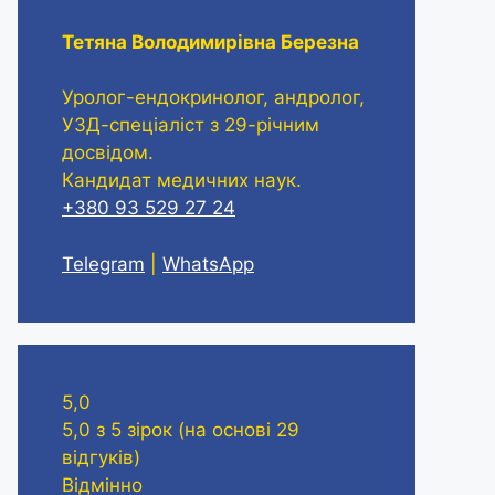
Тетяна Володимирівна Березна
Уролог-ендокринолог, андролог,
УЗД-спеціаліст з 29-річним
досвідом.
Кандидат медичних наук.
+380 93 529 27 24
Telegram
|
WhatsApp
5,0
5,0 з 5 зірок (на основі 29
відгуків)
Відмінно