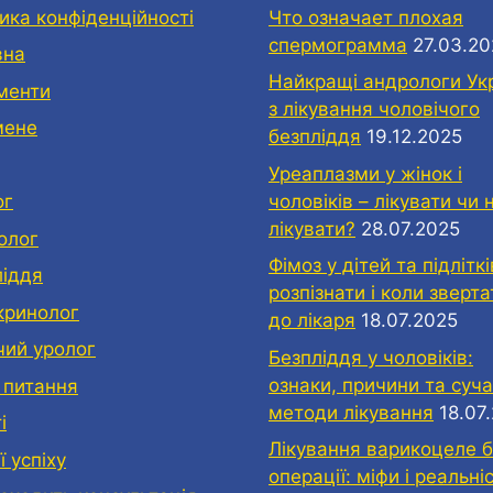
ика конфіденційності
Что означает плохая
спермограмма
27.03.2
вна
Найкращі андрологи Ук
менти
з лікування чоловічого
мене
безпліддя
19.12.2025
Уреаплазми у жінок і
чоловіків – лікувати чи 
ог
лікувати?
28.07.2025
олог
Фімоз у дітей та підліткі
ліддя
розпізнати і коли зверт
кринолог
до лікаря
18.07.2025
чий уролог
Безпліддя у чоловіків:
ознаки, причини та суча
 питання
методи лікування
18.07
і
Лікування варикоцеле б
ї успіху
операції: міфи і реальні