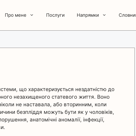
Про мене
Послуги
Напрямки
Словни
истеми, що характеризується нездатністю до
ярного незахищеного статевого життя. Воно
ніколи не наставала, або вторинним, коли
ричини безпліддя можуть бути як у чоловіків,
порушення, анатомічні аномалії, інфекції,
и.