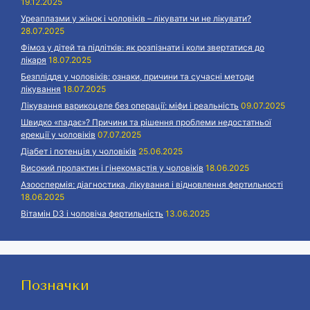
19.12.2025
Уреаплазми у жінок і чоловіків – лікувати чи не лікувати?
28.07.2025
Фімоз у дітей та підлітків: як розпізнати і коли звертатися до
лікаря
18.07.2025
Безпліддя у чоловіків: ознаки, причини та сучасні методи
лікування
18.07.2025
Лікування варикоцеле без операції: міфи і реальність
09.07.2025
Швидко «падає»? Причини та рішення проблеми недостатньої
ерекції у чоловіків
07.07.2025
Діабет і потенція у чоловіків
25.06.2025
Високий пролактин і гінекомастія у чоловіків
18.06.2025
Азооспермія: діагностика, лікування і відновлення фертильності
18.06.2025
Вітамін D3 і чоловіча фертильність
13.06.2025
Позначки