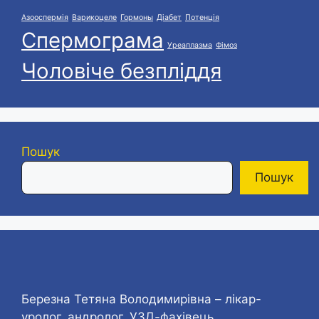
Азооспермія
Варикоцеле
Гормоны
Діабет
Потенція
Спермограма
Уреаплазма
Фімоз
Чоловіче безпліддя
Пошук
Пошук
Березна Тетяна Володимирівна – лікар-
уролог, андролог, УЗД-фахівець,