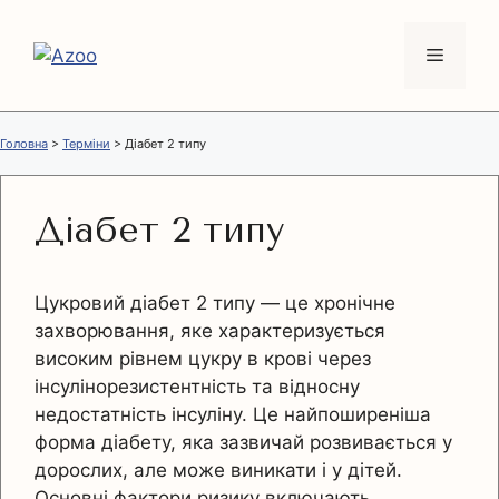
Перейти
до
Меню
вмісту
Головна
>
Терміни
>
Діабет 2 типу
Діабет 2 типу
Цукровий діабет 2 типу — це хронічне
захворювання, яке характеризується
високим рівнем цукру в крові через
інсулінорезистентність та відносну
недостатність інсуліну. Це найпоширеніша
форма діабету, яка зазвичай розвивається у
дорослих, але може виникати і у дітей.
Основні фактори ризику включають