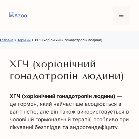
Перейти
до
Меню
вмісту
Головна
>
Терміни
>
ХГЧ (хоріонічний гонадотропін людини)
ХГЧ (хоріонічний
гонадотропін людини)
ХГЧ (хоріонічний гонадотропін людини)
—
це гормон, який найчастіше асоціюється з
вагітністю, але він також використовується в
чоловічій гормональній терапії, особливо при
лікуванні безпліддя та андрогендефіциту.