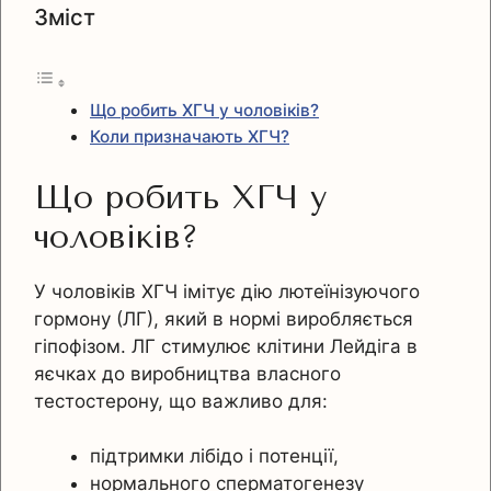
Зміст
Що робить ХГЧ у чоловіків?
Коли призначають ХГЧ?
Що робить ХГЧ у
чоловіків?
У чоловіків ХГЧ імітує дію лютеїнізуючого
гормону (ЛГ), який в нормі виробляється
гіпофізом. ЛГ стимулює клітини Лейдіга в
яєчках до виробництва власного
тестостерону, що важливо для:
підтримки лібідо і потенції,
нормального сперматогенезу