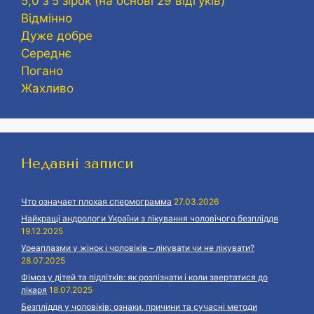
5,0 з 5 зірок (на основі 29 відгуків)
Відмінно
Дуже добре
Середнє
Погано
Жахливо
Недавні записи
Что означает плохая спермограмма
27.03.2026
Найкращі андрологи України з лікування чоловічого безпліддя
19.12.2025
Уреаплазми у жінок і чоловіків – лікувати чи не лікувати?
28.07.2025
Фімоз у дітей та підлітків: як розпізнати і коли звертатися до
лікаря
18.07.2025
Безпліддя у чоловіків: ознаки, причини та сучасні методи