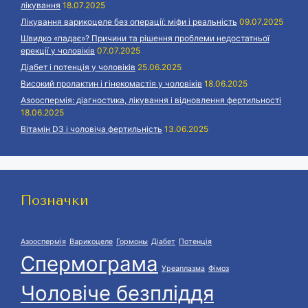
лікування
18.07.2025
Лікування варикоцеле без операції: міфи і реальність
09.07.2025
Швидко «падає»? Причини та рішення проблеми недостатньої
ерекції у чоловіків
07.07.2025
Діабет і потенція у чоловіків
25.06.2025
Високий пролактин і гінекомастія у чоловіків
18.06.2025
Азооспермія: діагностика, лікування і відновлення фертильності
18.06.2025
Вітамін D3 і чоловіча фертильність
13.06.2025
Позначки
Азооспермія
Варикоцеле
Гормоны
Діабет
Потенція
Спермограма
Уреаплазма
Фімоз
Чоловіче безпліддя