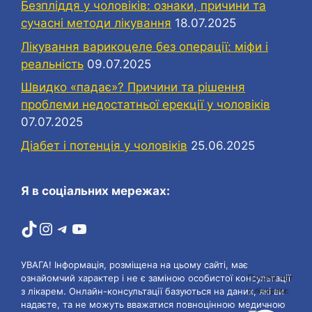
Безпліддя у чоловіків: ознаки, причини та
сучасні методи лікування
18.07.2025
Лікування варикоцеле без операції: міфи і
реальність
09.07.2025
Швидко «падає»? Причини та рішення
проблеми недостатньої ерекції у чоловіків
07.07.2025
Діабет і потенція у чоловіків
25.06.2025
Я в соціальних мережах:
TikTok
Instagram
Telegram
YouTube
УВАГА! Інформація, розміщена на цьому сайті, має
Почати чат
ознайомчий характер і не є заміною особистої консультації
з лікарем:
з лікарем. Онлайн-консультації базуються на даних, які ви
надаєте, та не можуть вважатися повноцінною медичною