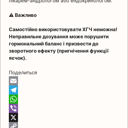
лікарем-андрологом або ендокринологом.
⚠️ Важливо
Самостійно використовувати ХГЧ неможна!
Неправильне дозування може порушити
гормональний баланс і призвести до
зворотного ефекту (пригнічення функції
яєчок).
Поделиться
E
m
T
a
e
W
i
l
h
V
l
e
a
i
X