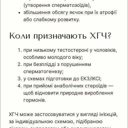
(утворення сперматозоїдів),
збільшення обсягу яєчок при їх атрофії
або слабкому розвитку.
Коли призначають ХГЧ?
при низькому тестостероні у чоловіків,
особливо молодого віку;
при безплідді з порушенням
сперматогенезу;
у схемах підготовки до ЕКЗ/ІКСІ;
при прийомі анаболічних стероїдів —
щоб відновити природне вироблення
гормонів.
ХГЧ може застосовуватися у вигляді ін’єкцій,
за індивідуальною схемою, підібраною