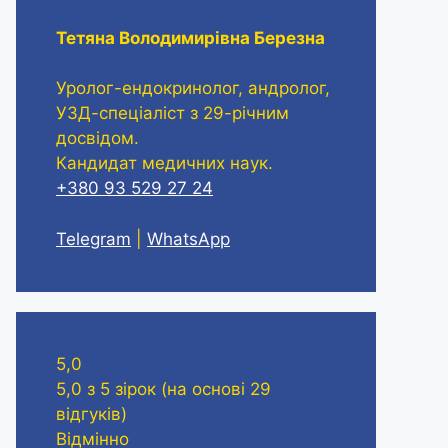
Тетяна Володимирівна Березна
Уролог-ендокринолог, андролог,
УЗД-спеціаліст з 29-річним
досвідом.
Кандидат медичних наук.
+380 93 529 27 24
Telegram
|
WhatsApp
5,0
5,0 з 5 зірок (на основі 29
відгуків)
Відмінно