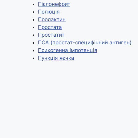
Пієлонефрит
k
т
Полюція
и
Пролактин
с
Простата
Простатит
я
ПСА (простат-специфічний антиген)
Психогенна імпотенція
Пункція яєчка