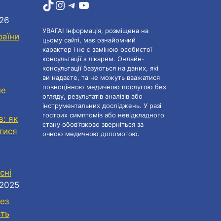
TikTok
Instagram
Telegram
YouTube
026
УВАГА! Інформація, розміщена на
раїни
цьому сайті, має ознайомчий
характер і не є заміною особистої
консультації з лікарем. Онлайн-
консультації базуються на даних, які
ви надаєте, та не можуть вважатися
повноцінною медичною послугою без
не
огляду, результатів аналізів або
інструментальних досліджень. У разі
гострих симптомів або невідкладного
в: як
стану обов’язково зверніться за
атися
очною медичною допомогою.
сні
.2025
ез
сть