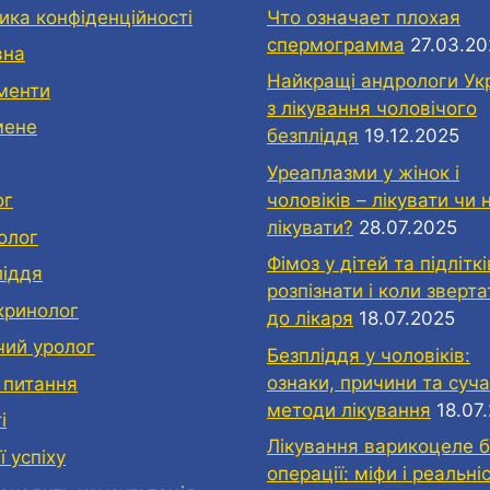
ика конфіденційності
Что означает плохая
спермограмма
27.03.2
вна
Найкращі андрологи Ук
менти
з лікування чоловічого
мене
безпліддя
19.12.2025
Уреаплазми у жінок і
чоловіків – лікувати чи 
ог
лікувати?
28.07.2025
олог
Фімоз у дітей та підліткі
ліддя
розпізнати і коли зверт
кринолог
до лікаря
18.07.2025
чий уролог
Безпліддя у чоловіків:
ознаки, причини та суча
 питання
методи лікування
18.07
і
Лікування варикоцеле б
ї успіху
операції: міфи і реальні