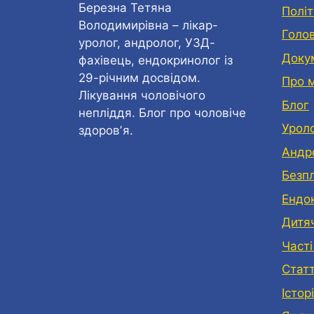
Березна Тетяна
Політ
Володимирівна – лікар-
Голо
уролог, андролог, УЗД-
Доку
фахівець, ендокринолог із
29-річним досвідом.
Про 
Лікування чоловічого
Блог
непліддя. Блог про чоловіче
Урол
здоровʼя.
Андр
Безп
Eндо
Дитя
Часті
Статт
Історі