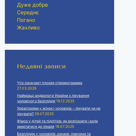
Дуже добре
Середнє
Погано
Жахливо
Недавні записи
Что означает плохая спермограмма
27.03.2026
Найкращі андрологи України з лікування
чоловічого безпліддя
19.12.2025
Уреаплазми у жінок і чоловіків – лікувати чи не
лікувати?
28.07.2025
Фімоз у дітей та підлітків: як розпізнати і коли
звертатися до лікаря
18.07.2025
Безпліддя у чоловіків: ознаки, причини та