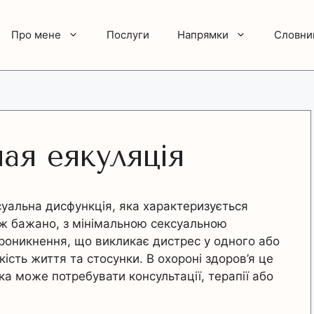
Про мене
Послуги
Напрямки
Словни
я еякуляція
уальна дисфункція, яка характеризується
іж бажано, з мінімальною сексуальною
проникнення, що викликає дистрес у одного або
ість життя та стосунки. В охороні здоров’я це
а може потребувати консультації, терапії або