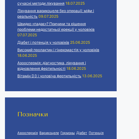
сучасні методи лікування
18.07.2025
Лікування варикоцеле без операції: міфи і
реальність
09.07.2025
Швидко «падає»? Причини та рішення
проблеми недостатньої ерекції у чоловіків
07.07.2025
Діабет і потенція у чоловіків
25.06.2025
Високий пролактин і гінекомастія у чоловіків
18.06.2025
Азооспермія: діагностика, лікування і
відновлення фертильності
18.06.2025
Вітамін D3 і чоловіча фертильність
13.06.2025
Позначки
Азооспермія
Варикоцеле
Гормоны
Діабет
Потенція