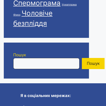
Спермограма
Уреаплазма
Чоловіче
Фімоз
безпліддя
Пошук
Пошук
Я в соціальних мережах: