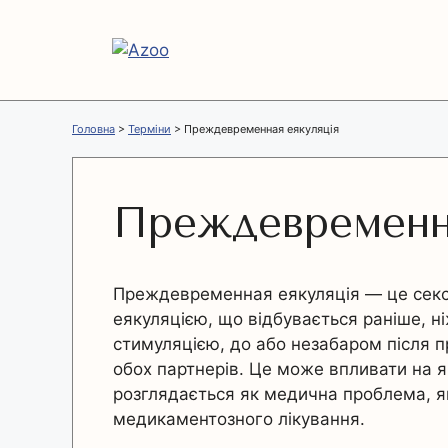
Перейти
до
вмісту
Головна
>
Терміни
>
Преждевременная еякуляція
Преждевременна
Преждевременная еякуляція — це секс
еякуляцією, що відбувається раніше, н
стимуляцією, до або незабаром після 
обох партнерів. Це може впливати на як
розглядається як медична проблема, як
медикаментозного лікування.