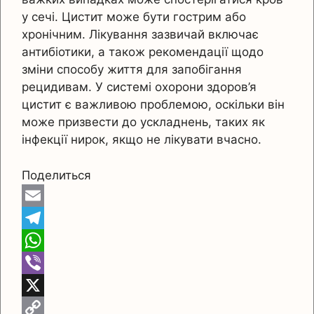
у сечі. Цистит може бути гострим або
хронічним. Лікування зазвичай включає
антибіотики, а також рекомендації щодо
зміни способу життя для запобігання
рецидивам. У системі охорони здоров’я
цистит є важливою проблемою, оскільки він
може призвести до ускладнень, таких як
інфекції нирок, якщо не лікувати вчасно.
Поделиться
E
m
T
a
e
W
i
l
h
V
l
e
a
i
X