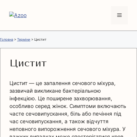
Перейти
до
Меню
вмісту
Головна
>
Терміни
>
Цистит
Цистит
Цистит — це запалення сечового міхура,
зазвичай викликане бактеріальною
інфекцією. Це поширене захворювання,
особливо серед жінок. Симптоми включають
часте сечовипускання, біль або печіння під
час сечовипускання, а також відчуття
неповного випорожнення сечового міхура. У
важких випадках може спостерігатися кров