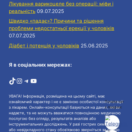
Лікування варикоцеле без операції: міфи і
реальність
09.07.2025
Швидко «падає»? Причини та рішення
проблеми недостатньої ерекції у чоловіків
07.07.2025
Діабет і потенція у чоловіків
25.06.2025
Я в соціальних мережах:
TikTok
Instagram
Telegram
YouTube
УВАГА! Інформація, розміщена на цьому сайті, має
Почати чат
ознайомчий характер і не є заміною особистої консультації
з лікарем:
з лікарем. Онлайн-консультації базуються на даних, які ви
надаєте, та не можуть вважатися повноцінною медичною
послугою без огляду, результатів аналізів або
інструментальних досліджень. У разі гострих симптомів
або невідкладного стану обов’язково зверніться за очною