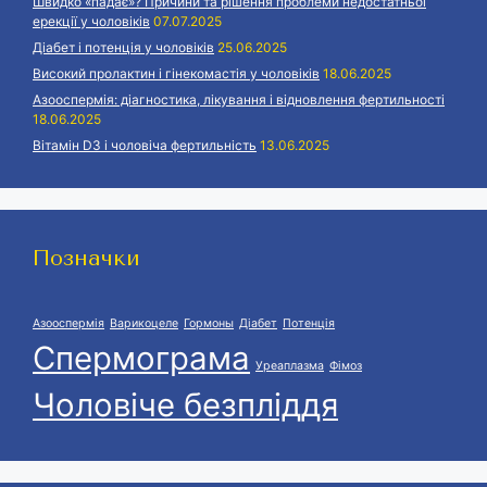
Швидко «падає»? Причини та рішення проблеми недостатньої
ерекції у чоловіків
07.07.2025
Діабет і потенція у чоловіків
25.06.2025
Високий пролактин і гінекомастія у чоловіків
18.06.2025
Азооспермія: діагностика, лікування і відновлення фертильності
18.06.2025
Вітамін D3 і чоловіча фертильність
13.06.2025
Позначки
Азооспермія
Варикоцеле
Гормоны
Діабет
Потенція
Спермограма
Уреаплазма
Фімоз
Чоловіче безпліддя