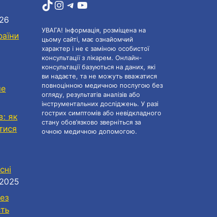
TikTok
Instagram
Telegram
YouTube
026
УВАГА! Інформація, розміщена на
раїни
цьому сайті, має ознайомчий
характер і не є заміною особистої
консультації з лікарем. Онлайн-
консультації базуються на даних, які
ви надаєте, та не можуть вважатися
повноцінною медичною послугою без
не
огляду, результатів аналізів або
інструментальних досліджень. У разі
гострих симптомів або невідкладного
в: як
стану обов’язково зверніться за
атися
очною медичною допомогою.
сні
.2025
ез
сть