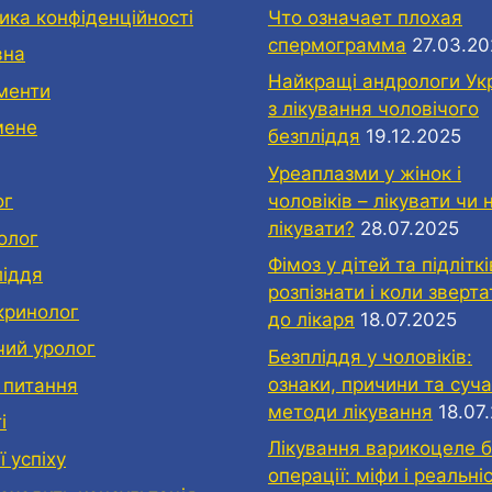
ика конфіденційності
Что означает плохая
спермограмма
27.03.2
вна
Найкращі андрологи Ук
менти
з лікування чоловічого
мене
безпліддя
19.12.2025
Уреаплазми у жінок і
чоловіків – лікувати чи 
ог
лікувати?
28.07.2025
олог
Фімоз у дітей та підліткі
ліддя
розпізнати і коли зверт
кринолог
до лікаря
18.07.2025
чий уролог
Безпліддя у чоловіків:
ознаки, причини та суча
 питання
методи лікування
18.07
і
Лікування варикоцеле б
ї успіху
операції: міфи і реальні