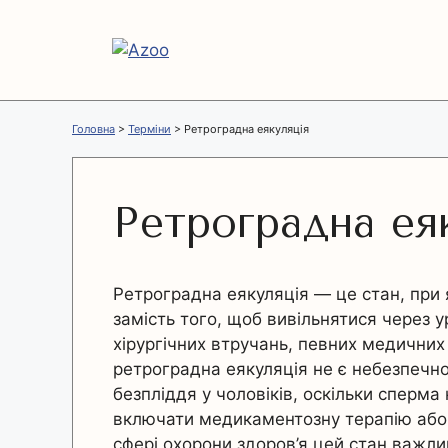
Перейти
до
вмісту
Головна
>
Терміни
>
Ретроградна еякуляція
Ретроградна ея
Ретроградна еякуляція — це стан, при
замість того, щоб вивільнятися через 
хірургічних втручань, певних медичних 
ретроградна еякуляція не є небезпечн
безпліддя у чоловіків, оскільки сперма
включати медикаментозну терапію або 
сфері охорони здоров’я цей стан важли