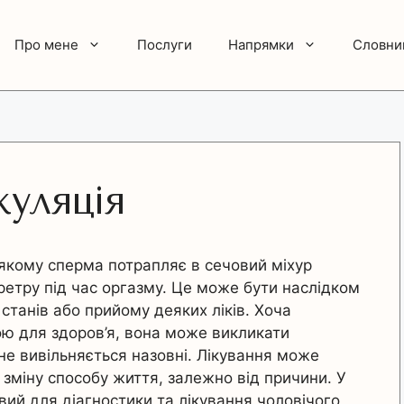
Про мене
Послуги
Напрямки
Словни
куляція
 якому сперма потрапляє в сечовий міхур
уретру під час оргазму. Це може бути наслідком
станів або прийому деяких ліків. Хоча
ою для здоров’я, вона може викликати
 не вивільняється назовні. Лікування може
зміну способу життя, залежно від причини. У
вий для діагностики та лікування чоловічого