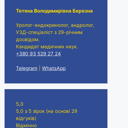
Тетяна Володимирівна Березна
Уролог-ендокринолог, андролог,
УЗД-спеціаліст з 29-річним
досвідом.
Кандидат медичних наук.
+380 93 529 27 24
Telegram
|
WhatsApp
5,0
5,0 з 5 зірок (на основі 29
відгуків)
Відмінно