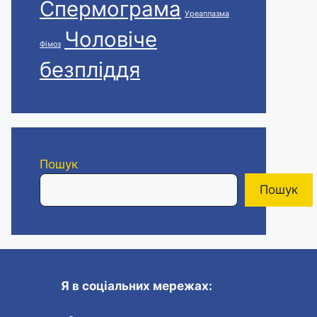
Спермограма
Уреаплазма
Чоловіче
Фімоз
безпліддя
Пошук
Пошук
Я в соціальних мережах: