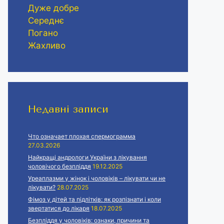
Дуже добре
Середнє
Погано
Жахливо
Недавні записи
Что означает плохая спермограмма
27.03.2026
Найкращі андрологи України з лікування
чоловічого безпліддя
19.12.2025
Уреаплазми у жінок і чоловіків – лікувати чи не
лікувати?
28.07.2025
Фімоз у дітей та підлітків: як розпізнати і коли
звертатися до лікаря
18.07.2025
Безпліддя у чоловіків: ознаки, причини та