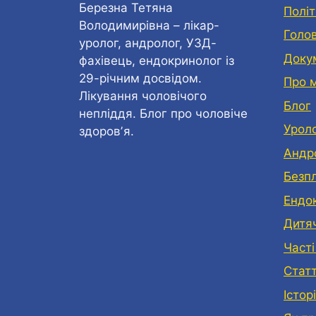
Березна Тетяна
Політ
Володимирівна – лікар-
Голо
уролог, андролог, УЗД-
Доку
фахівець, ендокринолог із
29-річним досвідом.
Про 
Лікування чоловічого
Блог
непліддя. Блог про чоловіче
Урол
здоровʼя.
Андр
Безп
Eндо
Дитя
Часті
Статт
Історі