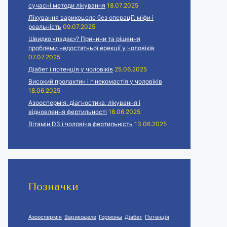
сучасні методи лікування
18.07.2025
Лікування варикоцеле без операції: міфи і
реальність
09.07.2025
Швидко «падає»? Причини та рішення
проблеми недостатньої ерекції у чоловіків
07.07.2025
Діабет і потенція у чоловіків
25.06.2025
Високий пролактин і гінекомастія у чоловіків
18.06.2025
Азооспермія: діагностика, лікування і
відновлення фертильності
18.06.2025
Вітамін D3 і чоловіча фертильність
13.06.2025
Позначки
Азооспермія
Варикоцеле
Гормоны
Діабет
Потенція