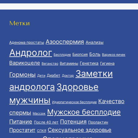
Метки
Азооспермия
Анализы
Аденома простаты
Андролог
Боль
Биопсия
Бесплодие
Варикоз яичек
Варикоцеле
Генетика
Витамины
Гигиена
Веганство
Заметки
Гормоны
Диабет
Дети
Доктор
андролога
Здоровье
мужчины
Качество
Идиопатическое бесплодие
Мужское бесплодие
спермы
Массаж
Питание
Потенция
После 40 лет
Пролактин
Сексуальное здоровье
Простатит
СПКЯ