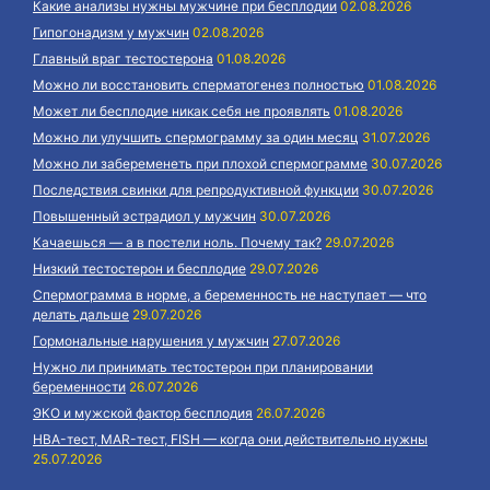
Какие анализы нужны мужчине при бесплодии
02.08.2026
Гипогонадизм у мужчин
02.08.2026
Главный враг тестостерона
01.08.2026
Можно ли восстановить сперматогенез полностью
01.08.2026
Может ли бесплодие никак себя не проявлять
01.08.2026
Можно ли улучшить спермограмму за один месяц
31.07.2026
Можно ли забеременеть при плохой спермограмме
30.07.2026
Последствия свинки для репродуктивной функции
30.07.2026
Повышенный эстрадиол у мужчин
30.07.2026
Качаешься — а в постели ноль. Почему так?
29.07.2026
Низкий тестостерон и бесплодие
29.07.2026
Спермограмма в норме, а беременность не наступает — что
делать дальше
29.07.2026
Гормональные нарушения у мужчин
27.07.2026
Нужно ли принимать тестостерон при планировании
беременности
26.07.2026
ЭКО и мужской фактор бесплодия
26.07.2026
HBA-тест, MAR-тест, FISH — когда они действительно нужны
25.07.2026