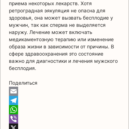
приема некоторых лекарств. Хотя
ретроградная эякуляция не опасна для
здоровья, она может вызвать бесплодие у
мужчин, так как сперма не выделяется
наружу. Лечение может включать
медикаментозную терапию или изменение
образа жизни в зависимости от причины. В
сфере здравоохранения это состояние
важно для диагностики и лечения мужского
бесплодия.
Поделиться
E
m
T
a
e
W
i
l
h
V