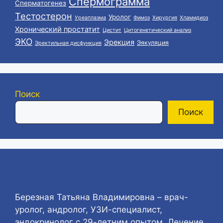
Спермограмма
Сперматогенез
Тестостерон
Уролог
Уреаплазма
Фимоз
Хирургия
Хламидиоз
Хронический простатит
Цистит
Цитогенетический анализ
ЭКО
Эрекция
Эякуляция
Эректильная дисфункция
Поиск
Поиск
Березная Татьяна Владимировна – врач-
уролог, андролог, УЗИ-специалист,
эндокринолог с 29-летним опытом. Лечение