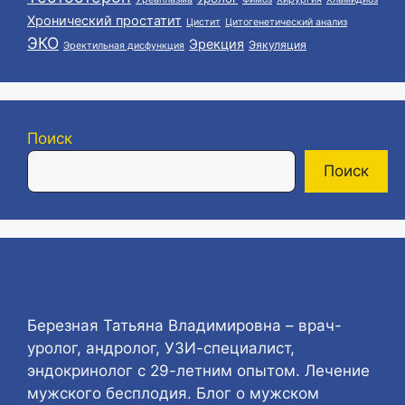
Хронический простатит
Цистит
Цитогенетический анализ
ЭКО
Эрекция
Эякуляция
Эректильная дисфункция
Поиск
Поиск
Березная Татьяна Владимировна – врач-
уролог, андролог, УЗИ-специалист,
эндокринолог с 29-летним опытом. Лечение
мужского бесплодия. Блог о мужском