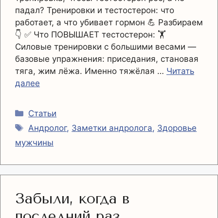
падал? Тренировки и тестостерон: что
работает, а что убивает гормон 💪 Разбираем
👇 ✅ Что ПОВЫШАЕТ тестостерон: 🏋️
Силовые тренировки с большими весами —
базовые упражнения: приседания, становая
тяга, жим лёжа. Именно тяжёлая …
Читать
далее
Рубрики
Статьи
Метки
Андролог
,
Заметки андролога
,
Здоровье
мужчины
Забыли, когда в
последний раз