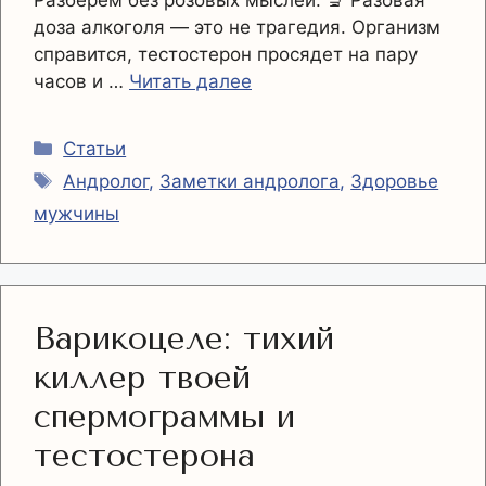
Разберём без розовых мыслей. 🔬 Разовая
доза алкоголя — это не трагедия. Организм
справится, тестостерон просядет на пару
часов и …
Читать далее
Рубрики
Статьи
Метки
Андролог
,
Заметки андролога
,
Здоровье
мужчины
Варикоцеле: тихий
киллер твоей
спермограммы и
тестостерона