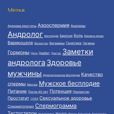
Метки
Азооспермия
Анализы
Аденома простаты
Андролог
Боль
Биопсия
Бесплодие
Варикоз яичек
Варикоцеле
Генетика
Витамины
Гигиена
Веганство
Заметки
Гормоны
Диабет
Дети
Доктор
андролога
Здоровье
мужчины
Качество
Идиопатическое бесплодие
Мужское бесплодие
спермы
Массаж
Питание
Потенция
После 40 лет
Пролактин
Сексуальное здоровье
Простатит
СПКЯ
Спермограмма
Сперматогенез
Тестостерон
Уролог
Уреаплазма
Фимоз
Хирургия
Хламидиоз