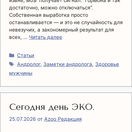
извне, мозг получает сигнал: “гормона и так
достаточно, можно отключаться”.
Собственная выработка просто
останавливается — и это не случайность для
невезучих, а закономерный результат для
всех, …
Читать далее
Рубрики
Статьи
Метки
Андролог
,
Заметки андролога
,
Здоровье
мужчины
Сегодня день ЭКО.
25.07.2026
от
Azoo Редакция