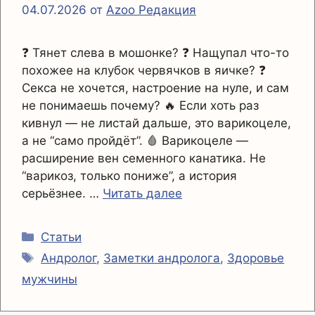
04.07.2026
от
Azoo Редакция
❓ Тянет слева в мошонке? ❓ Нащупал что-то
похожее на клубок червячков в яичке? ❓
Секса не хочется, настроение на нуле, и сам
не понимаешь почему? 🔥 Если хоть раз
кивнул — не листай дальше, это варикоцеле,
а не “само пройдёт”. 🩸 Варикоцеле —
расширение вен семенного канатика. Не
“варикоз, только пониже”, а история
серьёзнее. …
Читать далее
Рубрики
Статьи
Метки
Андролог
,
Заметки андролога
,
Здоровье
мужчины