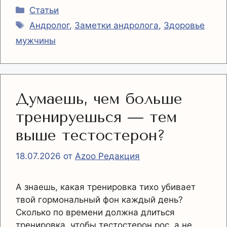
Рубрики
Статьи
Метки
Андролог
,
Заметки андролога
,
Здоровье
мужчины
Думаешь, чем больше
тренируешься — тем
выше тестостерон?
18.07.2026
от
Azoo Редакция
А знаешь, какая тренировка тихо убивает
твой гормональный фон каждый день?
Сколько по времени должна длиться
тренировка, чтобы тестостерон рос, а не