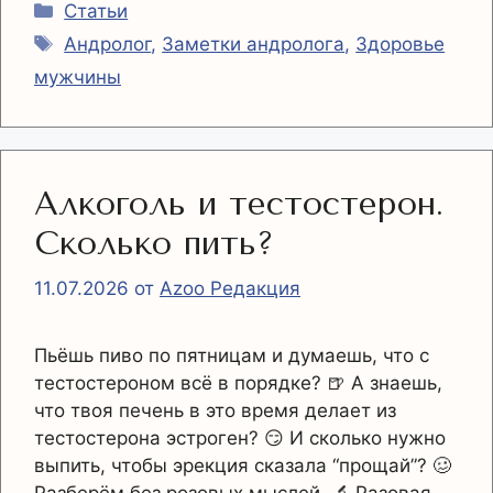
Рубрики
Статьи
Метки
Андролог
,
Заметки андролога
,
Здоровье
мужчины
Алкоголь и тестостерон.
Сколько пить?
11.07.2026
от
Azoo Редакция
Пьёшь пиво по пятницам и думаешь, что с
тестостероном всё в порядке? 🍺 А знаешь,
что твоя печень в это время делает из
тестостерона эстроген? 😏 И сколько нужно
выпить, чтобы эрекция сказала “прощай”? 🥴