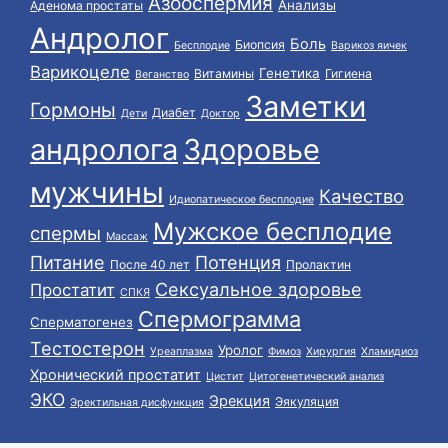
Азооспермия
Анализы
Аденома простаты
Андролог
Боль
Биопсия
Бесплодие
Варикоз яичек
Варикоцеле
Генетика
Витамины
Гигиена
Веганство
Заметки
Гормоны
Диабет
Дети
Доктор
андролога
Здоровье
мужчины
Качество
Идиопатическое бесплодие
Мужское бесплодие
спермы
Массаж
Питание
Потенция
После 40 лет
Пролактин
Сексуальное здоровье
Простатит
СПКЯ
Спермограмма
Сперматогенез
Тестостерон
Уролог
Уреаплазма
Фимоз
Хирургия
Хламидиоз
Хронический простатит
Цистит
Цитогенетический анализ
ЭКО
Эрекция
Эякуляция
Эректильная дисфункция