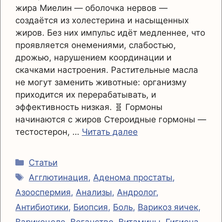
жира Миелин — оболочка нервов —
создаётся из холестерина и насыщенных
жиров. Без них импульс идёт медленнее, что
проявляется онемениями, слабостью,
дрожью, нарушением координации и
скачками настроения. Растительные масла
не могут заменить животные: организму
приходится их перерабатывать, и
эффективность низкая. 🧬 Гормоны
начинаются с жиров Стероидные гормоны —
тестостерон, …
Читать далее
Рубрики
Статьи
Метки
Агглютинация
,
Аденома простаты
,
Азооспермия
,
Анализы
,
Андролог
,
Антибиотики
,
Биопсия
,
Боль
,
Варикоз яичек
,
Варикоцеле
,
Веганство
,
Витамины
,
Гигиена
,