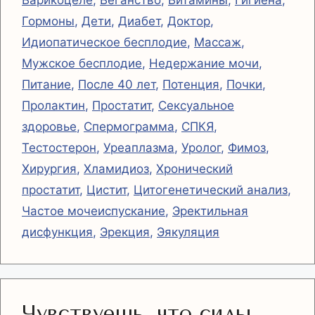
Гормоны
,
Дети
,
Диабет
,
Доктор
,
Идиопатическое бесплодие
,
Массаж
,
Мужское бесплодие
,
Недержание мочи
,
Питание
,
После 40 лет
,
Потенция
,
Почки
,
Пролактин
,
Простатит
,
Сексуальное
здоровье
,
Спермограмма
,
СПКЯ
,
Тестостерон
,
Уреаплазма
,
Уролог
,
Фимоз
,
Хирургия
,
Хламидиоз
,
Хронический
простатит
,
Цистит
,
Цитогенетический анализ
,
Частое мочеиспускание
,
Эректильная
дисфункция
,
Эрекция
,
Эякуляция
Чувствуешь, что силы