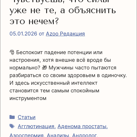
уже не те, а объяснить
это нечем?
05.01.2026
от
Azoo Редакция
🎅 Беспокоит падение потенции или
настроения, хотя внешне всё вроде бы
нормально? 🎁 Мужчины часто пытаются
разбираться со своим здоровьем в одиночку.
И здесь искусственный интеллект
становится тем самым спокойным
инструментом
Рубрики
Статьи
Метки
Агглютинация
,
Аденома простаты
,
Азооспермия
,
Анализы
,
Андролог
,