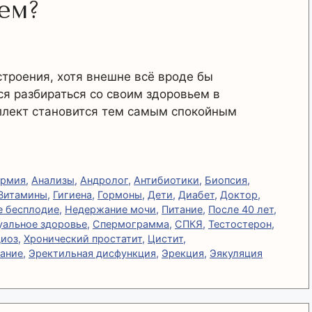
ем?
строения, хотя внешне всё вроде бы
я разбираться со своим здоровьем в
еллект становится тем самым спокойным
ермия
,
Анализы
,
Андролог
,
Антибиотики
,
Биопсия
,
Витамины
,
Гигиена
,
Гормоны
,
Дети
,
Диабет
,
Доктор
,
 бесплодие
,
Недержание мочи
,
Питание
,
После 40 лет
,
уальное здоровье
,
Спермограмма
,
СПКЯ
,
Тестостерон
,
иоз
,
Хронический простатит
,
Цистит
,
кание
,
Эректильная дисфункция
,
Эрекция
,
Эякуляция