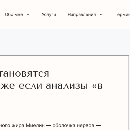
Обо мне
Услуги
Направления
Терми
тановятся
же если анализы «в
тного жира Миелин — оболочка нервов —