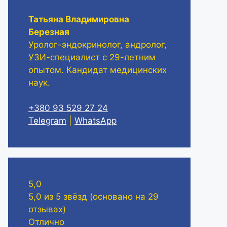
Татьяна Владимировна
Березная
Уролог-эндокринолог, андролог,
УЗИ-специалист с 29-летним
опытом. Кандидат медицинских
наук.
+380 93 529 27 24
Telegram
|
WhatsApp
5,0
5,0 из 5 звёзд (основано на 29
отзывах)
Отлично