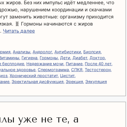
х жиров. Без них импульс идёт медленнее, что
 дрожью, нарушением координации и скачками
огут заменить животные: организму приходится
изкая. 🧬 Гормоны начинаются с жиров
 …
Читать далее
ермия
,
Анализы
,
Андролог
,
Антибиотики
,
Биопсия
,
Витамины
,
Гигиена
,
Гормоны
,
Дети
,
Диабет
,
Доктор
,
 бесплодие
,
Недержание мочи
,
Питание
,
После 40 лет
,
уальное здоровье
,
Спермограмма
,
СПКЯ
,
Тестостерон
,
иоз
,
Хронический простатит
,
Цистит
,
кание
,
Эректильная дисфункция
,
Эрекция
,
Эякуляция
лы уже не те, а