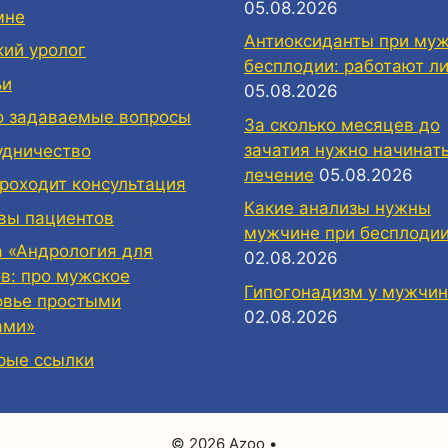
05.08.2026
мне
Антиоксиданты при му
кий уролог
бесплодии: работают ли
ьи
05.08.2026
о задаваемые вопросы
За сколько месяцев до
зачатия нужно начинат
удничество
лечение
05.08.2026
проходит консультация
Какие анализы нужны
вы пациентов
мужчине при бесплоди
а «Андрология для
02.08.2026
ов: про мужское
Гипогонадизм у мужчин
овье простыми
02.08.2026
ами»
рые ссылки
© 2026 Azoo
•