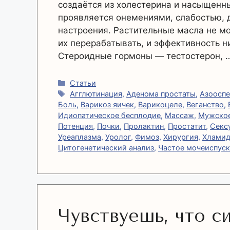
создаётся из холестерина и насыщенны
проявляется онемениями, слабостью,
настроения. Растительные масла не м
их перерабатывать, и эффективность н
Стероидные гормоны — тестостерон,
Рубрики
Статьи
Метки
Агглютинация
,
Аденома простаты
,
Азоосп
Боль
,
Варикоз яичек
,
Варикоцеле
,
Веганство
,
Идиопатическое бесплодие
,
Массаж
,
Мужское
Потенция
,
Почки
,
Пролактин
,
Простатит
,
Секс
Уреаплазма
,
Уролог
,
Фимоз
,
Хирургия
,
Хламид
Цитогенетический анализ
,
Частое мочеиспус
Чувствуешь, что си