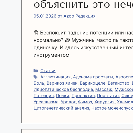
объяснить это неч
05.01.2026
от
Azoo Редакция
🎅 Беспокоит падение потенции или на
нормально? 🎁 Мужчины часто пытаютс
одиночку. И здесь искусственный инт
инструментом
Рубрики
Статьи
Метки
Агглютинация
,
Аденома простаты
,
Азоосп
Боль
,
Варикоз яичек
,
Варикоцеле
,
Веганство
,
Идиопатическое бесплодие
,
Массаж
,
Мужское
Потенция
,
Почки
,
Пролактин
,
Простатит
,
Секс
Уреаплазма
,
Уролог
,
Фимоз
,
Хирургия
,
Хламид
Цитогенетический анализ
,
Частое мочеиспус