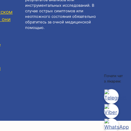
инструментальных исследований. В
случае острых симптомов или
жском
неотложного состояния обязательно
 они
обратитесь за очной медицинской
помощью.
ь
и
Почати чат
з лікарем: