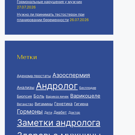
Гормональные нарушения у мужчин
27.07.2026
Нужно ли принимать тестостерон при
планировании беременности
26.07.2026
Метки
Азооспермия
Аденома простаты
Андролог
Анализы
Бесплодие
Варикоцеле
Боль
Биопсия
Варикоз яичек
Генетика
Витамины
Гигиена
Веганство
Гормоны
Диабет
Дети
Доктор
Заметки андролога