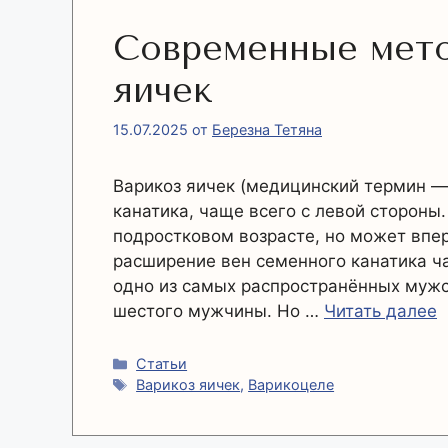
Современные мето
яичек
15.07.2025
от
Березна Тетяна
Варикоз яичек (медицинский термин —
канатика, чаще всего с левой стороны
подростковом возрасте, но может впер
расширение вен семенного канатика ча
одно из самых распространённых мужс
шестого мужчины. Но …
Читать далее
Рубрики
Статьи
Метки
Варикоз яичек
,
Варикоцеле