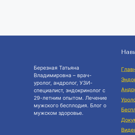
Нав
Березная Татьяна
Глав
Владимировна – врач-
Эндо
уролог, андролог, УЗИ-
Андр
специалист, эндокринолог с
29-летним опытом. Лечение
Урол
мужского бесплодия. Блог о
Бесп
мужском здоровье.
Доку
Виде