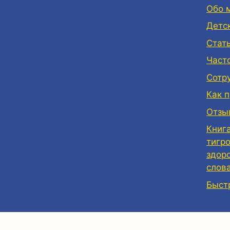
Обо 
Детс
Стат
Част
Сотр
Как 
Отзы
Книг
тигр
здор
слов
Быст