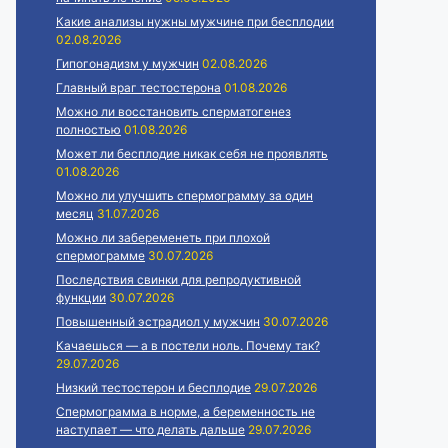
Какие анализы нужны мужчине при бесплодии
02.08.2026
Гипогонадизм у мужчин
02.08.2026
Главный враг тестостерона
01.08.2026
Можно ли восстановить сперматогенез
полностью
01.08.2026
Может ли бесплодие никак себя не проявлять
01.08.2026
Можно ли улучшить спермограмму за один
месяц
31.07.2026
Можно ли забеременеть при плохой
спермограмме
30.07.2026
Последствия свинки для репродуктивной
функции
30.07.2026
Повышенный эстрадиол у мужчин
30.07.2026
Качаешься — а в постели ноль. Почему так?
29.07.2026
Низкий тестостерон и бесплодие
29.07.2026
Спермограмма в норме, а беременность не
наступает — что делать дальше
29.07.2026