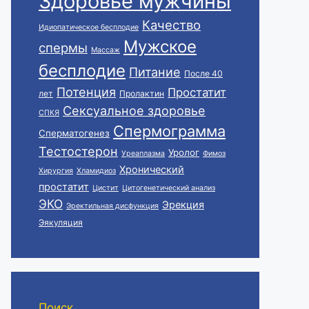
Здоровье мужчины
Качество
Идиопатическое бесплодие
Мужское
спермы
Массаж
бесплодие
Питание
После 40
Потенция
Простатит
лет
Пролактин
Сексуальное здоровье
СПКЯ
Спермограмма
Сперматогенез
Тестостерон
Уролог
Уреаплазма
Фимоз
Хронический
Хирургия
Хламидиоз
простатит
Цистит
Цитогенетический анализ
ЭКО
Эрекция
Эректильная дисфункция
Эякуляция
Поиск