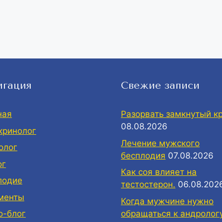
игация
Свежие записи
ная
Разорвать замкнутый кр
08.08.2026
кринолог
Лечение мужского
олог
бесплодия
07.08.2026
ог
Как соя влияет на
лодие
тестостерон.
06.08.202
менты
Когда мужчине нужно
обращаться к андролог
о-блог