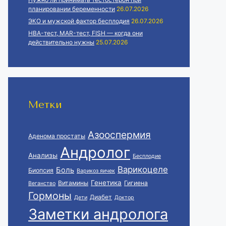
планировании беременности
26.07.2026
ЭКО и мужской фактор бесплодия
26.07.2026
HBA-тест, MAR-тест, FISH — когда они
действительно нужны
25.07.2026
Метки
Азооспермия
Аденома простаты
Андролог
Анализы
Бесплодие
Варикоцеле
Боль
Биопсия
Варикоз яичек
Генетика
Витамины
Гигиена
Веганство
Гормоны
Диабет
Дети
Доктор
Заметки андролога