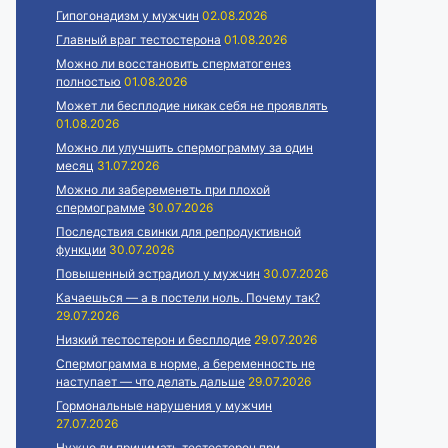
Гипогонадизм у мужчин
02.08.2026
Главный враг тестостерона
01.08.2026
Можно ли восстановить сперматогенез
полностью
01.08.2026
Может ли бесплодие никак себя не проявлять
01.08.2026
Можно ли улучшить спермограмму за один
месяц
31.07.2026
Можно ли забеременеть при плохой
спермограмме
30.07.2026
Последствия свинки для репродуктивной
функции
30.07.2026
Повышенный эстрадиол у мужчин
30.07.2026
Качаешься — а в постели ноль. Почему так?
29.07.2026
Низкий тестостерон и бесплодие
29.07.2026
Спермограмма в норме, а беременность не
наступает — что делать дальше
29.07.2026
Гормональные нарушения у мужчин
27.07.2026
Нужно ли принимать тестостерон при