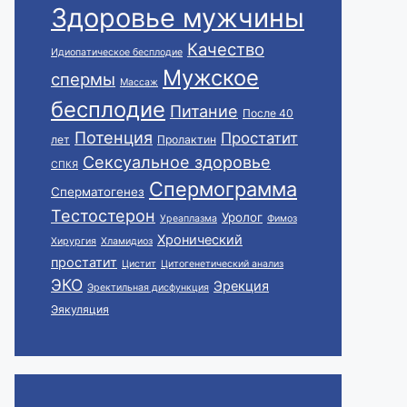
Здоровье мужчины
Качество
Идиопатическое бесплодие
Мужское
спермы
Массаж
бесплодие
Питание
После 40
Потенция
Простатит
лет
Пролактин
Сексуальное здоровье
СПКЯ
Спермограмма
Сперматогенез
Тестостерон
Уролог
Уреаплазма
Фимоз
Хронический
Хирургия
Хламидиоз
простатит
Цистит
Цитогенетический анализ
ЭКО
Эрекция
Эректильная дисфункция
Эякуляция