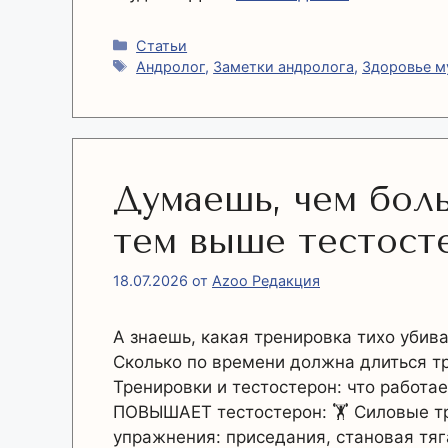
Рубрики
Статьи
Метки
Андролог
,
Заметки андролога
,
Здоровье 
Думаешь, чем бол
тем выше тестост
18.07.2026
от
Azoo Редакция
А знаешь, какая тренировка тихо уби
Сколько по времени должна длиться тр
Тренировки и тестостерон: что работае
ПОВЫШАЕТ тестостерон: 🏋️ Силовые т
упражнения: приседания, становая тя