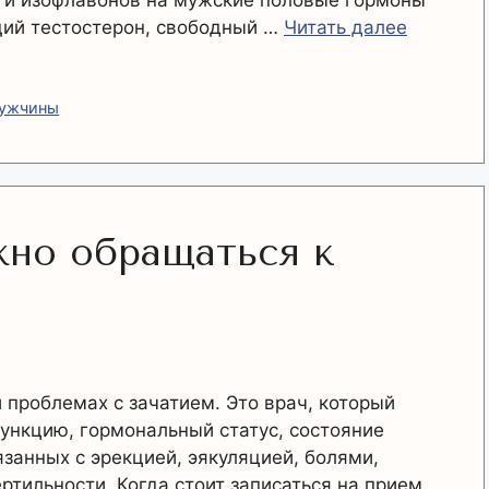
а и изофлавонов на мужские половые гормоны
щий тестостерон, свободный …
Читать далее
мужчины
жно обращаться к
 проблемах с зачатием. Это врач, который
нкцию, гормональный статус, состояние
занных с эрекцией, эякуляцией, болями,
тильности. Когда стоит записаться на прием