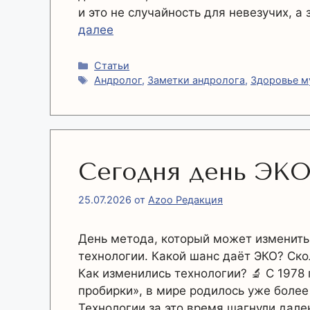
и это не случайность для невезучих, а
далее
Рубрики
Статьи
Метки
Андролог
,
Заметки андролога
,
Здоровье 
Сегодня день ЭКО
25.07.2026
от
Azoo Редакция
День метода, который может изменить
технологии. Какой шанс даёт ЭКО? Ско
Как изменились технологии? 🔬 С 1978 
пробирки», в мире родилось уже более
Технологии за это время шагнули дал