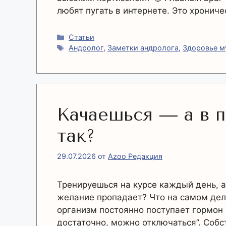
любят пугать в интернете. Это хрониче
Рубрики
Статьи
Метки
Андролог
,
Заметки андролога
,
Здоровье 
Качаешься — а в п
так?
29.07.2026
от
Azoo Редакция
Тренируешься на курсе каждый день, а
желание пропадает? Что на самом деле
организм постоянно поступает гормон и
достаточно, можно отключаться”. Соб