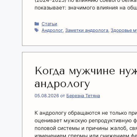
(2024–2025) по влиянию соевого белк
показывает: значимого влияния на об
Рубрики
Статьи
Метки
Андролог
,
Заметки андролога
,
Здоровье 
Когда мужчине ну
андрологу
05.08.2026
от
Березна Тетяна
К андрологу обращаются не только при
оценивает мужскую репродуктивную фу
половой системы и причины жалоб, свя
изменением спермы или снижением фер