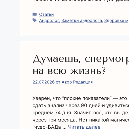
Рубрики
Статьи
Метки
Андролог
,
Заметки андролога
,
Здоровье 
Думаешь, спермог
на всю жизнь?
22.07.2026
от
Azoo Редакция
Уверен, что “плохие показатели” — это
сдать анализ через 90 дней и удивитьс
среднем 74 дня. Значит, всё, что вы д
через три месяца. Нет никакой магиче
“чудо-БАДа …
Читать далее