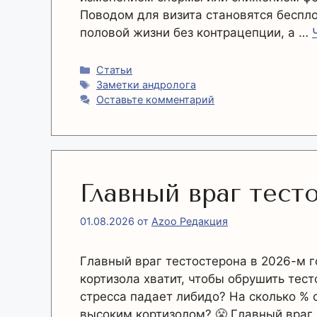
Поводом для визита становятся беспло
половой жизни без контрацепции, а …
Рубрики
Статьи
Метки
Заметки андролога
Оставьте комментарий
Главный враг тест
01.08.2026
от
Azoo Редакция
Главный враг тестостерона в 2026-м г
кортизола хватит, чтобы обрушить тес
стресса падает либидо? На сколько % 
высоким кортизолом? 😤 Главный враг 