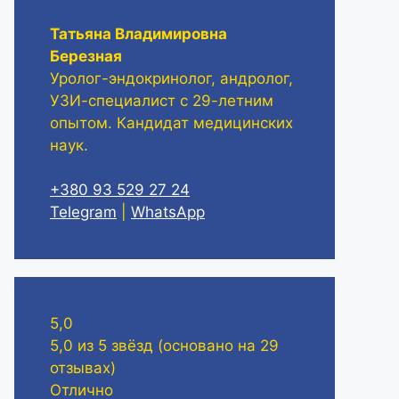
Татьяна Владимировна
Березная
Уролог-эндокринолог, андролог,
УЗИ-специалист с 29-летним
опытом. Кандидат медицинских
наук.
+380 93 529 27 24
Telegram
|
WhatsApp
5,0
5,0 из 5 звёзд (основано на 29
отзывах)
Отлично