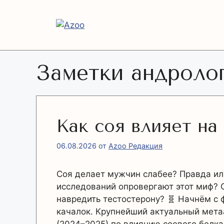
Перейти
к
содержимому
Заметки андроло
Как соя влияет на
06.08.2026
от
Azoo Редакция
Соя делает мужчин слабее? Правда ил
исследований опровергают этот миф? 
навредить тестостерону? 🧬 Начнём с ф
качалок. Крупнейший актуальный мет