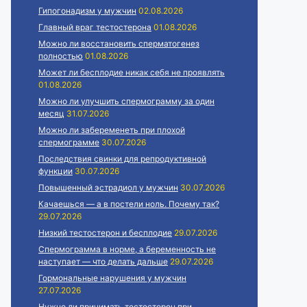
Гипогонадизм у мужчин
02.08.2026
Главный враг тестостерона
01.08.2026
Можно ли восстановить сперматогенез
полностью
01.08.2026
Может ли бесплодие никак себя не проявлять
01.08.2026
Можно ли улучшить спермограмму за один
месяц
31.07.2026
Можно ли забеременеть при плохой
спермограмме
30.07.2026
Последствия свинки для репродуктивной
функции
30.07.2026
Повышенный эстрадиол у мужчин
30.07.2026
Качаешься — а в постели ноль. Почему так?
29.07.2026
Низкий тестостерон и бесплодие
29.07.2026
Спермограмма в норме, а беременность не
наступает — что делать дальше
29.07.2026
Гормональные нарушения у мужчин
27.07.2026
Нужно ли принимать тестостерон при