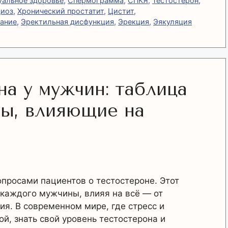
уальное здоровье
,
Спермограмма
,
СПКЯ
,
Тестостерон
,
иоз
,
Хронический простатит
,
Цистит
,
кание
,
Эректильная дисфункция
,
Эрекция
,
Эякуляция
а у мужчин: таблица
ры, влияющие на
опросами пациентов о тестостероне. Этот
 каждого мужчины, влияя на всё — от
ия. В современном мире, где стресс и
й, знать свой уровень тестостерона и