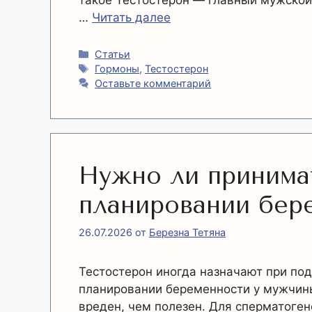
такое Тестостерон — главный мужской
…
Читать далее
Рубрики
Статьи
Метки
Гормоны
,
Тестостерон
Оставьте комментарий
Нужно ли принима
планировании бер
26.07.2026
от
Березна Тетяна
Тестостерон иногда назначают при по
планировании беременности у мужчин
вреден, чем полезен. Для сперматоге