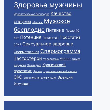
Здоровье мужчины
Качество
Идиопатическое бесплодие
Мужское
спермы
Массаж
бесплодие
Питание
После 40
Потенция
Простатит
лет
Пролактин
Сексуальное здоровье
СПКЯ
Спермограмма
Сперматогенез
Тестостерон
Уролог
Уреаплазма
Фимоз
Хронический
Хирургия
Хламидиоз
простатит
Цистит
Цитогенетический анализ
ЭКО
Эрекция
Эректильная дисфункция
Эякуляция