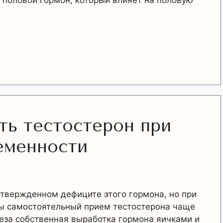
 половой гормон, который влияет на половую
ть тестостерон при
еменности
дтвержденном дефиците этого гормона, но при
ы самостоятельный прием тестостерона чаще
неза собственная выработка гормона яичками и