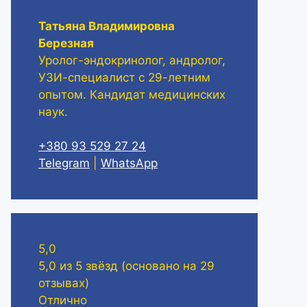
Татьяна Владимировна
Березная
Уролог-эндокринолог, андролог,
УЗИ-специалист с 29-летним
опытом. Кандидат медицинских
наук.
+380 93 529 27 24
Telegram
|
WhatsApp
5,0
5,0 из 5 звёзд (основано на 29
отзывах)
Отлично