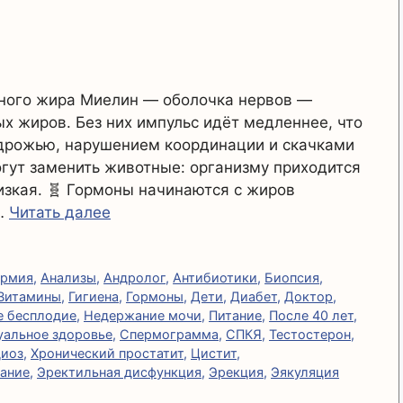
тного жира Миелин — оболочка нервов —
х жиров. Без них импульс идёт медленнее, что
 дрожью, нарушением координации и скачками
огут заменить животные: организму приходится
изкая. 🧬 Гормоны начинаются с жиров
 …
Читать далее
ермия
,
Анализы
,
Андролог
,
Антибиотики
,
Биопсия
,
Витамины
,
Гигиена
,
Гормоны
,
Дети
,
Диабет
,
Доктор
,
 бесплодие
,
Недержание мочи
,
Питание
,
После 40 лет
,
уальное здоровье
,
Спермограмма
,
СПКЯ
,
Тестостерон
,
иоз
,
Хронический простатит
,
Цистит
,
кание
,
Эректильная дисфункция
,
Эрекция
,
Эякуляция