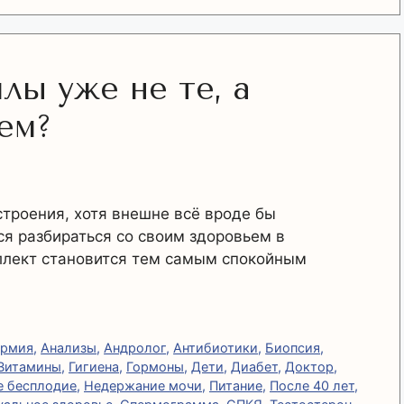
лы уже не те, а
ем?
строения, хотя внешне всё вроде бы
я разбираться со своим здоровьем в
еллект становится тем самым спокойным
ермия
,
Анализы
,
Андролог
,
Антибиотики
,
Биопсия
,
Витамины
,
Гигиена
,
Гормоны
,
Дети
,
Диабет
,
Доктор
,
 бесплодие
,
Недержание мочи
,
Питание
,
После 40 лет
,