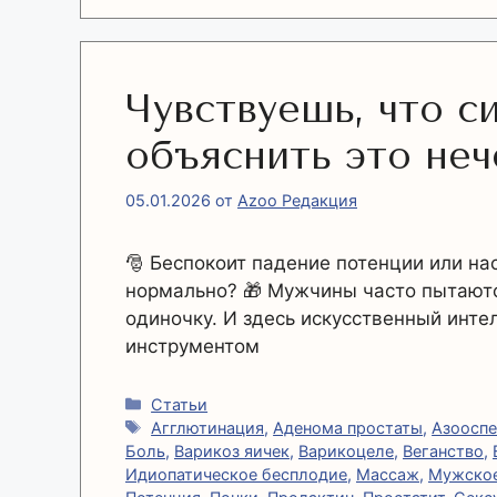
Чувствуешь, что си
объяснить это неч
05.01.2026
от
Azoo Редакция
🎅 Беспокоит падение потенции или на
нормально? 🎁 Мужчины часто пытаютс
одиночку. И здесь искусственный инт
инструментом
Рубрики
Статьи
Метки
Агглютинация
,
Аденома простаты
,
Азоосп
Боль
,
Варикоз яичек
,
Варикоцеле
,
Веганство
,
Идиопатическое бесплодие
,
Массаж
,
Мужское