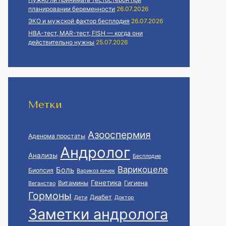
планировании беременности
26.07.2026
ЭКО и мужской фактор бесплодия
26.07.2026
HBA-тест, MAR-тест, FISH — когда они
действительно нужны
25.07.2026
Метки
Азооспермия
Аденома простаты
Андролог
Анализы
Бесплодие
Варикоцеле
Боль
Биопсия
Варикоз яичек
Генетика
Витамины
Гигиена
Веганство
Гормоны
Диабет
Дети
Доктор
Заметки андролога