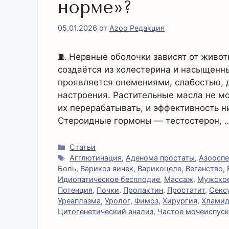
норме»?
05.01.2026
от
Azoo Редакция
🧵 Нервные оболочки зависят от живо
создаётся из холестерина и насыщенны
проявляется онемениями, слабостью,
настроения. Растительные масла не м
их перерабатывать, и эффективность н
Стероидные гормоны — тестостерон,
Рубрики
Статьи
Метки
Агглютинация
,
Аденома простаты
,
Азоосп
Боль
,
Варикоз яичек
,
Варикоцеле
,
Веганство
,
Идиопатическое бесплодие
,
Массаж
,
Мужское
Потенция
,
Почки
,
Пролактин
,
Простатит
,
Секс
Уреаплазма
,
Уролог
,
Фимоз
,
Хирургия
,
Хламид
Цитогенетический анализ
,
Частое мочеиспус