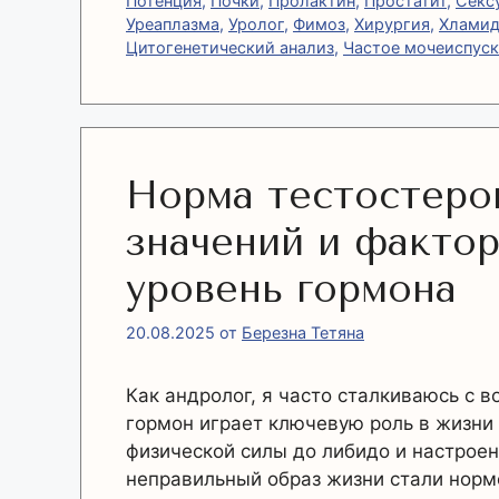
Потенция
,
Почки
,
Пролактин
,
Простатит
,
Секс
Уреаплазма
,
Уролог
,
Фимоз
,
Хирургия
,
Хламид
Цитогенетический анализ
,
Частое мочеиспус
Норма тестостерон
значений и факто
уровень гормона
20.08.2025
от
Березна Тетяна
Как андролог, я часто сталкиваюсь с в
гормон играет ключевую роль в жизни
физической силы до либидо и настроен
неправильный образ жизни стали нормо