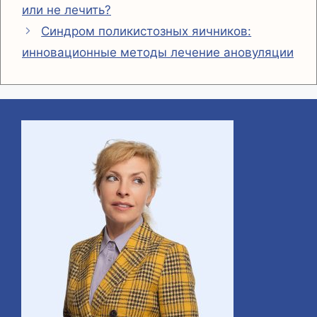
или не лечить?
i
а
Синдром поликистозных яичников:
n
в
инновационные методы лечение ановуляции
k
и
т
ь