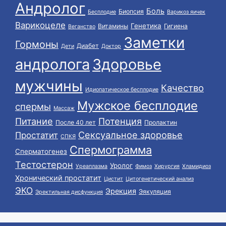
Андролог
Боль
Биопсия
Бесплодие
Варикоз яичек
Варикоцеле
Генетика
Витамины
Гигиена
Веганство
Заметки
Гормоны
Диабет
Дети
Доктор
андролога
Здоровье
мужчины
Качество
Идиопатическое бесплодие
Мужское бесплодие
спермы
Массаж
Питание
Потенция
После 40 лет
Пролактин
Сексуальное здоровье
Простатит
СПКЯ
Спермограмма
Сперматогенез
Тестостерон
Уролог
Уреаплазма
Фимоз
Хирургия
Хламидиоз
Хронический простатит
Цистит
Цитогенетический анализ
ЭКО
Эрекция
Эякуляция
Эректильная дисфункция