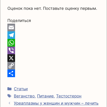
Оценок пока нет. Поставьте оценку первым.
Поделиться
E
m
T
a
e
W
i
l
h
V
l
e
a
i
X
g
t
b
C
r
s
e
o
О
Рубрики
a
A
r
p
т
Статьи
Метки
Веганство
,
Питание
,
Тестостерон
m
p
y
п
Уреаплазмы у женщин и мужчин – лечить
p
L
р