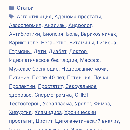
Рубрики
a
A
r
p
т
Статьи
Метки
Агглютинация
,
Аденома простаты
,
m
p
y
п
Азооспермия
,
Анализы
,
Андролог
,
p
L
р
Антибиотики
,
Биопсия
,
Боль
,
Варикоз яичек
,
i
а
Варикоцеле
,
Веганство
,
Витамины
,
Гигиена
,
n
в
Гормоны
,
Дети
,
Диабет
,
Доктор
,
k
и
Идиопатическое бесплодие
,
Массаж
,
т
Мужское бесплодие
,
Недержание мочи
,
ь
Питание
,
После 40 лет
,
Потенция
,
Почки
,
Пролактин
,
Простатит
,
Сексуальное
здоровье
,
Спермограмма
,
СПКЯ
,
Тестостерон
,
Уреаплазма
,
Уролог
,
Фимоз
,
Хирургия
,
Хламидиоз
,
Хронический
простатит
,
Цистит
,
Цитогенетический анализ
,
Частое мочеиспускание
,
Эректильная