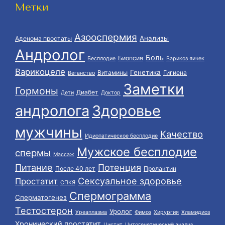
Метки
Азооспермия
Анализы
Аденома простаты
Андролог
Боль
Биопсия
Бесплодие
Варикоз яичек
Варикоцеле
Генетика
Витамины
Гигиена
Веганство
Заметки
Гормоны
Диабет
Дети
Доктор
андролога
Здоровье
мужчины
Качество
Идиопатическое бесплодие
Мужское бесплодие
спермы
Массаж
Питание
Потенция
После 40 лет
Пролактин
Сексуальное здоровье
Простатит
СПКЯ
Спермограмма
Сперматогенез
Тестостерон
Уролог
Уреаплазма
Фимоз
Хирургия
Хламидиоз
Хронический простатит
Цистит
Цитогенетический анализ