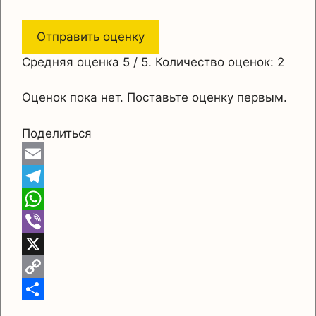
Отправить оценку
Средняя оценка
5
/ 5. Количество оценок:
2
Оценок пока нет. Поставьте оценку первым.
Поделиться
E
m
T
a
e
W
i
l
h
V
l
e
a
i
X
g
t
b
C
r
s
e
o
О