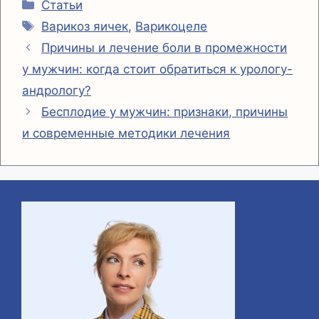
Рубрики
a
A
r
p
т
Статьи
Метки
Варикоз яичек
,
Варикоцеле
m
p
y
п
Причины и лечение боли в промежности
p
L
р
у мужчин: когда стоит обратиться к урологу-
i
а
андрологу?
n
в
Бесплодие у мужчин: признаки, причины
k
и
и современные методики лечения
т
ь