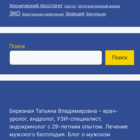
Хронический простатит
Цистит
Цитогенетический анализ
ЭКО
Эрекция
Эякуляция
Эректильная дисфункция
Поиск
Поиск
Березная Татьяна Владимировна – врач-
уролог, андролог, УЗИ-специалист,
эндокринолог с 29-летним опытом. Лечение
мужского бесплодия. Блог о мужском