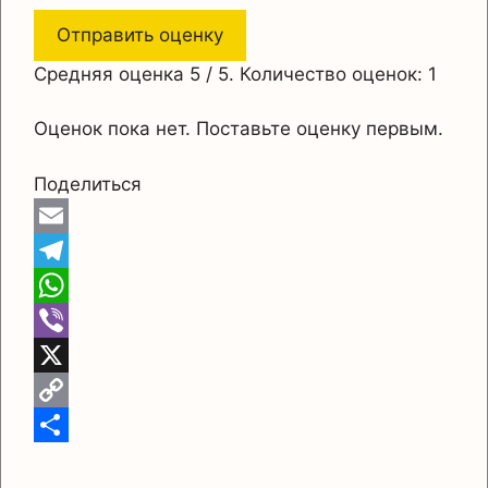
Отправить оценку
Средняя оценка
5
/ 5. Количество оценок:
1
Оценок пока нет. Поставьте оценку первым.
Поделиться
E
m
T
a
e
W
i
l
h
V
l
e
a
i
X
g
t
b
C
r
s
e
o
О