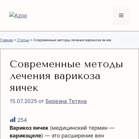
Перейти
к
Меню
содержимому
Главная
>
Статьи
>
Современные методы лечения варикоза яичек
Современные методы
лечения варикоза
яичек
15.07.2025
от
Березна Тетяна
254
Варикоз яичек
(медицинский термин —
варикоцеле
) — это расширение вен