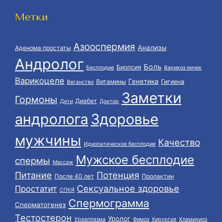
Метки
Азооспермия
Анализы
Аденома простаты
Андролог
Боль
Биопсия
Бесплодие
Варикоз яичек
Варикоцеле
Генетика
Витамины
Гигиена
Веганство
Заметки
Гормоны
Диабет
Дети
Доктор
андролога
Здоровье
мужчины
Качество
Идиопатическое бесплодие
Мужское бесплодие
спермы
Массаж
Питание
Потенция
После 40 лет
Пролактин
Сексуальное здоровье
Простатит
СПКЯ
Спермограмма
Сперматогенез
Тестостерон
Уролог
Уреаплазма
Фимоз
Хирургия
Хламидиоз