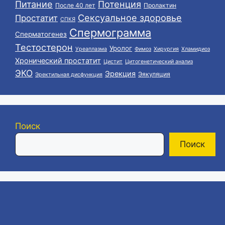
Питание
Потенция
После 40 лет
Пролактин
Сексуальное здоровье
Простатит
СПКЯ
Спермограмма
Сперматогенез
Тестостерон
Уролог
Уреаплазма
Фимоз
Хирургия
Хламидиоз
Хронический простатит
Цистит
Цитогенетический анализ
ЭКО
Эрекция
Эякуляция
Эректильная дисфункция
Поиск
Поиск