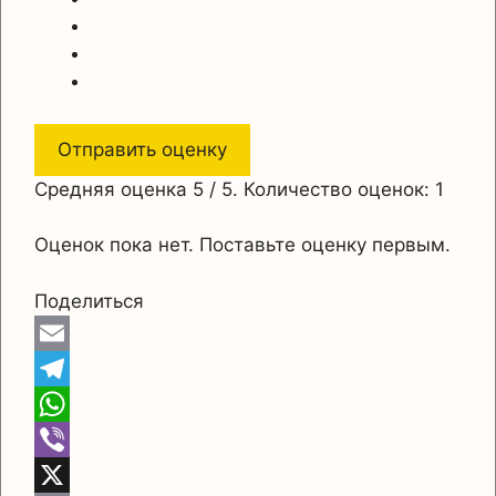
Отправить оценку
Средняя оценка
5
/ 5. Количество оценок:
1
Оценок пока нет. Поставьте оценку первым.
Поделиться
E
m
T
a
e
W
i
l
h
V