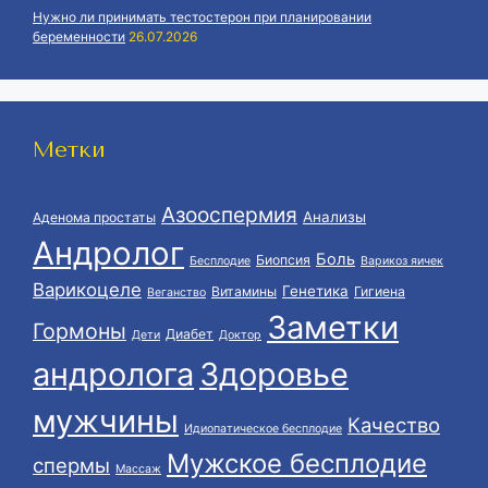
Нужно ли принимать тестостерон при планировании
беременности
26.07.2026
Метки
Азооспермия
Анализы
Аденома простаты
Андролог
Боль
Биопсия
Бесплодие
Варикоз яичек
Варикоцеле
Генетика
Витамины
Гигиена
Веганство
Заметки
Гормоны
Диабет
Дети
Доктор
андролога
Здоровье
мужчины
Качество
Идиопатическое бесплодие
Мужское бесплодие
спермы
Массаж