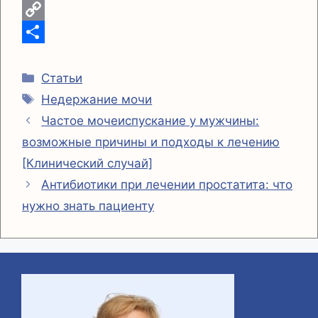
l
e
a
i
X
g
t
b
C
r
s
e
o
О
Рубрики
a
A
r
p
т
Статьи
Метки
Недержание мочи
m
p
y
п
Частое мочеиспускание у мужчины:
p
L
р
возможные причины и подходы к лечению
i
а
[Клинический случай]
n
в
Антибиотики при лечении простатита: что
k
и
нужно знать пациенту
т
ь