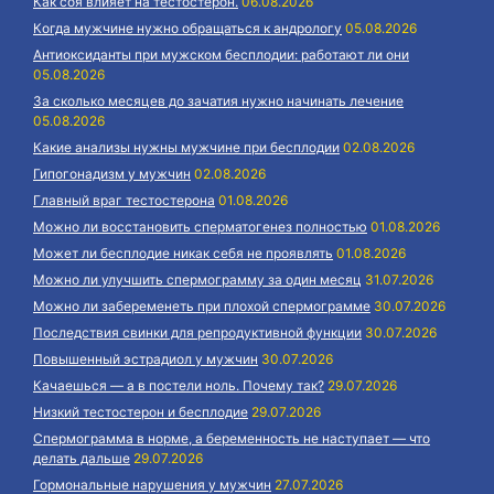
Как соя влияет на тестостерон.
06.08.2026
Когда мужчине нужно обращаться к андрологу
05.08.2026
Антиоксиданты при мужском бесплодии: работают ли они
05.08.2026
За сколько месяцев до зачатия нужно начинать лечение
05.08.2026
Какие анализы нужны мужчине при бесплодии
02.08.2026
Гипогонадизм у мужчин
02.08.2026
Главный враг тестостерона
01.08.2026
Можно ли восстановить сперматогенез полностью
01.08.2026
Может ли бесплодие никак себя не проявлять
01.08.2026
Можно ли улучшить спермограмму за один месяц
31.07.2026
Можно ли забеременеть при плохой спермограмме
30.07.2026
Последствия свинки для репродуктивной функции
30.07.2026
Повышенный эстрадиол у мужчин
30.07.2026
Качаешься — а в постели ноль. Почему так?
29.07.2026
Низкий тестостерон и бесплодие
29.07.2026
Спермограмма в норме, а беременность не наступает — что
делать дальше
29.07.2026
Гормональные нарушения у мужчин
27.07.2026