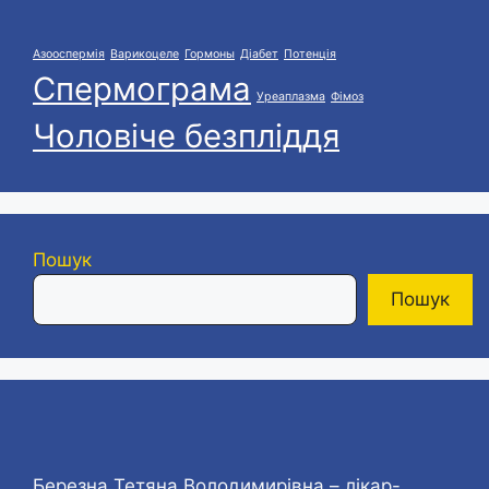
Азооспермія
Варикоцеле
Гормоны
Діабет
Потенція
Спермограма
Уреаплазма
Фімоз
Чоловіче безпліддя
Пошук
Пошук
Березна Тетяна Володимирівна – лікар-