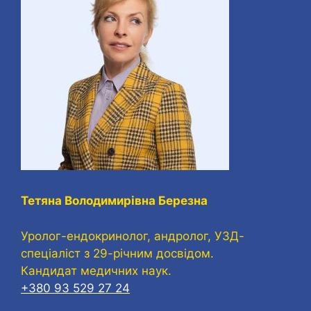
Тетяна Володимирівна Березна
Уролог-ендокринолог, андролог, УЗД-
спеціаліст з 29-річним досвідом.
Кандидат медичних наук.
+380 93 529 27 24