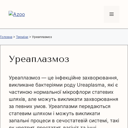
Перейти
до
Меню
вмісту
Головна
>
Терміни
>
Уреаплазмоз
Уреаплазмоз
Уреаплазмоз — це інфекційне захворювання,
викликане бактеріями роду Ureaplasma, які є
частиною нормальної мікрофлори статевих
шляхів, але можуть викликати захворювання
за певних умов. Уреаплазми передаються
статевим шляхом і можуть викликати
запальні процеси в сечостатевій системі, такі
як уретрит, простатит, вагініт та інші.