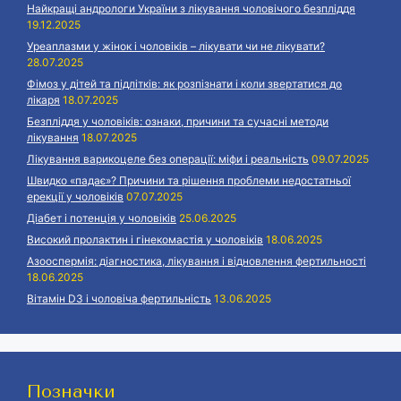
Найкращі андрологи України з лікування чоловічого безпліддя
19.12.2025
Уреаплазми у жінок і чоловіків – лікувати чи не лікувати?
28.07.2025
Фімоз у дітей та підлітків: як розпізнати і коли звертатися до
лікаря
18.07.2025
Безпліддя у чоловіків: ознаки, причини та сучасні методи
лікування
18.07.2025
Лікування варикоцеле без операції: міфи і реальність
09.07.2025
Швидко «падає»? Причини та рішення проблеми недостатньої
ерекції у чоловіків
07.07.2025
Діабет і потенція у чоловіків
25.06.2025
Високий пролактин і гінекомастія у чоловіків
18.06.2025
Азооспермія: діагностика, лікування і відновлення фертильності
18.06.2025
Вітамін D3 і чоловіча фертильність
13.06.2025
Позначки