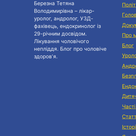
Березна Тетяна
Політ
Володимирівна – лікар-
Голо
уролог, андролог, УЗД-
Доку
фахівець, ендокринолог із
29-річним досвідом.
Про 
Лікування чоловічого
Блог
непліддя. Блог про чоловіче
Урол
здоровʼя.
Андр
Безп
Eндо
Дитя
Часті
Статт
Історі