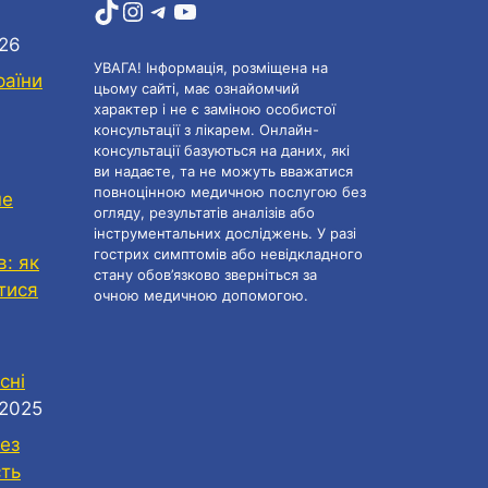
TikTok
Instagram
Telegram
YouTube
026
УВАГА! Інформація, розміщена на
раїни
цьому сайті, має ознайомчий
характер і не є заміною особистої
консультації з лікарем. Онлайн-
консультації базуються на даних, які
ви надаєте, та не можуть вважатися
повноцінною медичною послугою без
не
огляду, результатів аналізів або
інструментальних досліджень. У разі
гострих симптомів або невідкладного
в: як
стану обов’язково зверніться за
атися
очною медичною допомогою.
сні
.2025
ез
сть