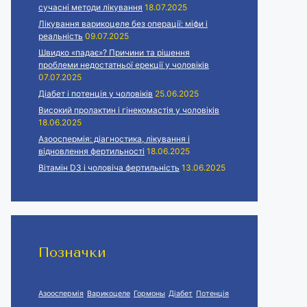
сучасні методи лікування
18.07.2025
Лікування варикоцеле без операції: міфи і
реальність
09.07.2025
Швидко «падає»? Причини та рішення
проблеми недостатньої ерекції у чоловіків
07.07.2025
Діабет і потенція у чоловіків
25.06.2025
Високий пролактин і гінекомастія у чоловіків
18.06.2025
Азооспермія: діагностика, лікування і
відновлення фертильності
18.06.2025
Вітамін D3 і чоловіча фертильність
13.06.2025
Позначки
Азооспермія
Варикоцеле
Гормоны
Діабет
Потенція