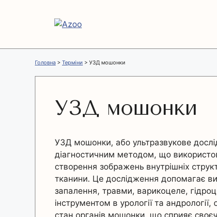
Перейти
до
вмісту
Головна
>
Терміни
>
УЗД мошонки
УЗД мошонки
УЗД мошонки, або ультразвукове досл
діагностичним методом, що використову
створення зображень внутрішніх струк
тканини. Це дослідження допомагає вияви
запалення, травми, варикоцеле, гідро
інструментом в урології та андрології,
стан органів мошонки, що сприяє своєч