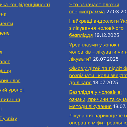
ика конфіденційності
Что означает плохая
спермограмма
27.03.2
вна
Найкращі андрологи Ук
менти
з лікування чоловічого
мене
безпліддя
19.12.2025
Уреаплазми у жінок і
чоловіків – лікувати чи 
ог
лікувати?
28.07.2025
олог
Фімоз у дітей та підліткі
ліддя
розпізнати і коли зверт
кринолог
до лікаря
18.07.2025
чий уролог
Безпліддя у чоловіків:
ознаки, причини та суча
 питання
методи лікування
18.07
і
Лікування варикоцеле б
ї успіху
операції: міфи і реальні