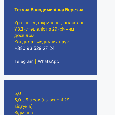
Тетяна Володимирівна Березна
Уролог-ендокринолог, андролог,
УЗД-спеціаліст з 29-річним
досвідом.
Кандидат медичних наук.
+380 93 529 27 24
Telegram
|
WhatsApp
5,0
5,0 з 5 зірок (на основі 29
відгуків)
Відмінно