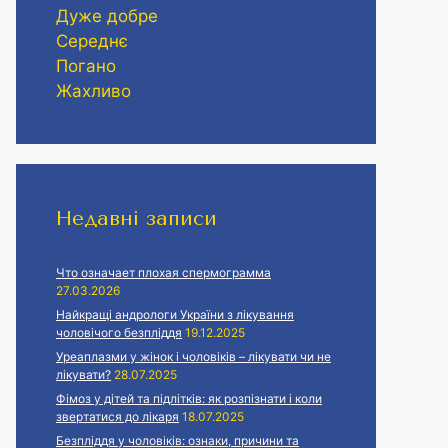
Дуже добре
Середнє
Погано
Жахливо
Недавні записи
Что означает плохая спермограмма
27.03.2026
Найкращі андрологи України з лікування
чоловічого безпліддя
19.12.2025
Уреаплазми у жінок і чоловіків – лікувати чи не
лікувати?
28.07.2025
Фімоз у дітей та підлітків: як розпізнати і коли
звертатися до лікаря
18.07.2025
Безпліддя у чоловіків: ознаки, причини та