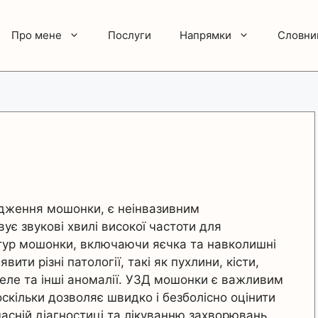
Про мене
Послуги
Напрямки
Словни
ідження мошонки, є неінвазивним
є звукові хвилі високої частоти для
тур мошонки, включаючи яєчка та навколишні
ти різні патології, такі як пухлини, кісти,
целе та інші аномалії. УЗД мошонки є важливим
 оскільки дозволяє швидко і безболісно оцінити
асній діагностиці та лікуванню захворювань.