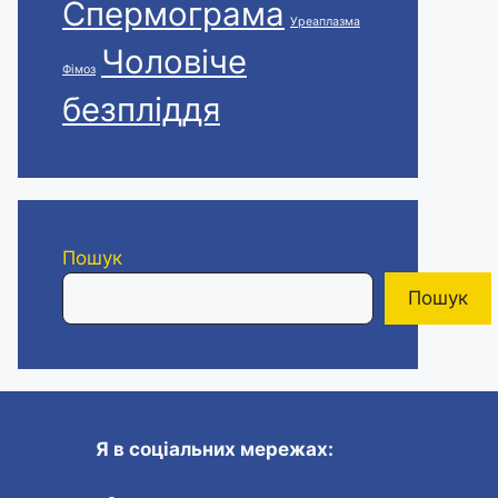
Спермограма
Уреаплазма
Чоловіче
Фімоз
безпліддя
Пошук
Пошук
Я в соціальних мережах: