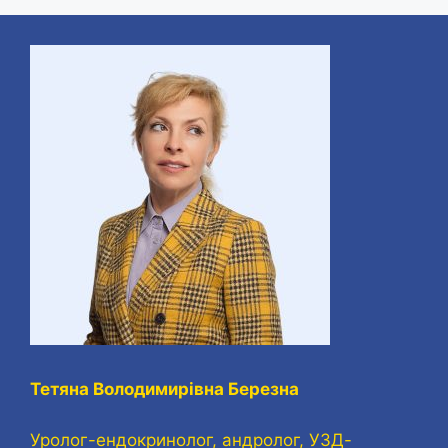
Тетяна Володимирівна Березна
Уролог-ендокринолог, андролог, УЗД-