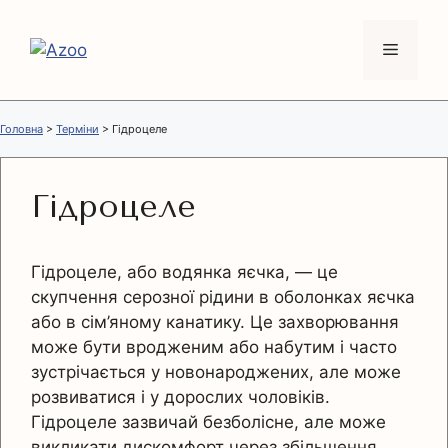
Перейти
до
Меню
вмісту
Головна
>
Терміни
>
Гідроцеле
Гідроцеле
Гідроцеле, або водянка яєчка, — це
скупчення серозної рідини в оболонках яєчка
або в сім’яному канатику. Це захворювання
може бути вродженим або набутим і часто
зустрічається у новонароджених, але може
розвиватися і у дорослих чоловіків.
Гідроцеле зазвичай безболісне, але може
викликати дискомфорт через збільшення