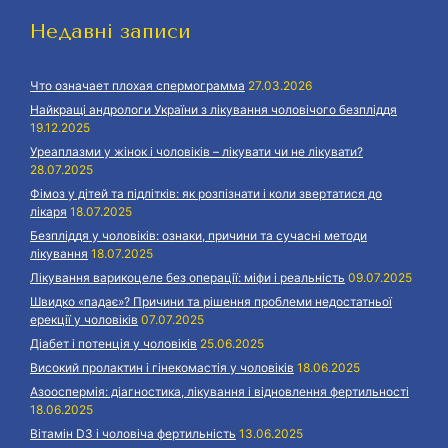
Недавні записи
Что означает плохая спермограмма
27.03.2026
Найкращі андрологи України з лікування чоловічого безпліддя
19.12.2025
Уреаплазми у жінок і чоловіків – лікувати чи не лікувати?
28.07.2025
Фімоз у дітей та підлітків: як розпізнати і коли звертатися до
лікаря
18.07.2025
Безпліддя у чоловіків: ознаки, причини та сучасні методи
лікування
18.07.2025
Лікування варикоцеле без операції: міфи і реальність
09.07.2025
Швидко «падає»? Причини та рішення проблеми недостатньої
ерекції у чоловіків
07.07.2025
Діабет і потенція у чоловіків
25.06.2025
Високий пролактин і гінекомастія у чоловіків
18.06.2025
Азооспермія: діагностика, лікування і відновлення фертильності
18.06.2025
Вітамін D3 і чоловіча фертильність
13.06.2025