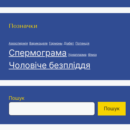
Позначки
Азооспермія
Варикоцеле
Гормоны
Діабет
Потенція
Спермограма
Уреаплазма
Фімоз
Чоловіче безпліддя
Пошук
Пошук