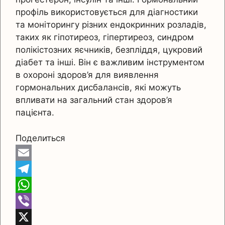
профіль використовується для діагностики
та моніторингу різних ендокринних розладів,
таких як гіпотиреоз, гіпертиреоз, синдром
полікістозних яєчників, безпліддя, цукровий
діабет та інші. Він є важливим інструментом
в охороні здоров’я для виявлення
гормональних дисбалансів, які можуть
впливати на загальний стан здоров’я
пацієнта.
Поделиться
E
m
T
a
e
W
i
l
h
V