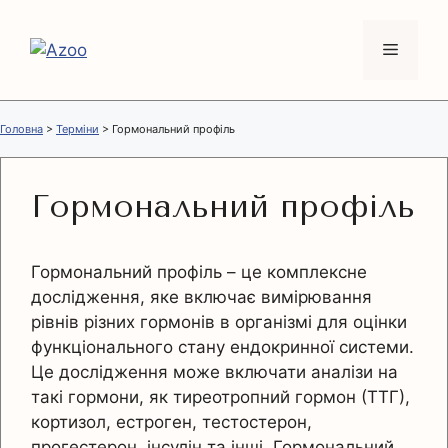
Перейти
до
Меню
вмісту
Головна
>
Терміни
>
Гормональний профіль
Гормональний профіль
Гормональний профіль – це комплексне
дослідження, яке включає вимірювання
рівнів різних гормонів в організмі для оцінки
функціонального стану ендокринної системи.
Це дослідження може включати аналізи на
такі гормони, як тиреотропний гормон (ТТГ),
кортизол, естроген, тестостерон,
прогестерон, інсулін та інші. Гормональний