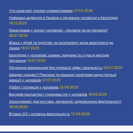
Что означает плохая спермограмма
27.03.2026
Найкращі андрологи України з лікування чоловічого безпліддя
19.12.2025
Уреаплазми у жінок і чоловіків – лікувати чи не лікувати?
28.07.2025
Фімоз у дітей та підлітків: як розпізнати і коли звертатися до
лікаря
18.07.2025
Безпліддя у чоловіків: ознаки, причини та сучасні методи
лікування
18.07.2025
Лікування варикоцеле без операції: міфи і реальність
09.07.2025
Швидко «падає»? Причини та рішення проблеми недостатньої
ерекції у чоловіків
07.07.2025
Діабет і потенція у чоловіків
25.06.2025
Високий пролактин і гінекомастія у чоловіків
18.06.2025
Азооспермія: діагностика, лікування і відновлення фертильності
18.06.2025
Вітамін D3 і чоловіча фертильність
13.06.2025