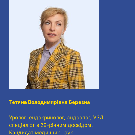
Тетяна Володимирівна Березна
Уролог-ендокринолог, андролог, УЗД-
спеціаліст з 29-річним досвідом.
Кандидат медичних наук.