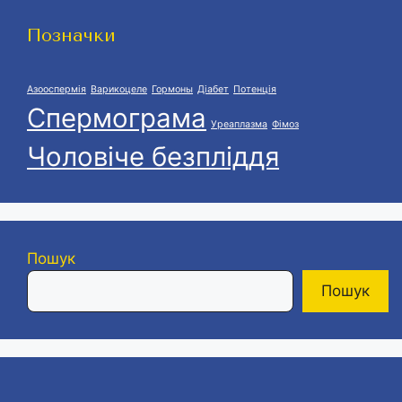
Позначки
Азооспермія
Варикоцеле
Гормоны
Діабет
Потенція
Спермограма
Уреаплазма
Фімоз
Чоловіче безпліддя
Пошук
Пошук