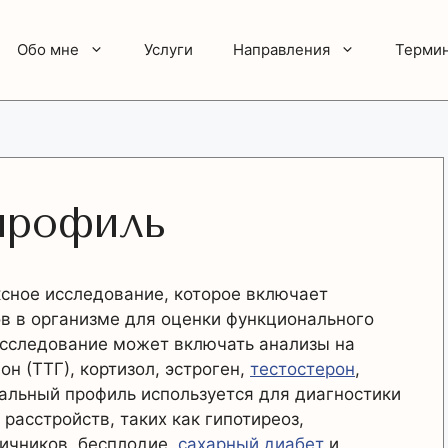
Обо мне
Услуги
Направления
Терми
профиль
сное исследование, которое включает
в в организме для оценки функционального
исследование может включать анализы на
н (ТТГ), кортизол, эстроген,
тестостерон
,
нальный профиль используется для диагностики
расстройств, таких как гипотиреоз,
яичников, бесплодие,
сахарный диабет
и