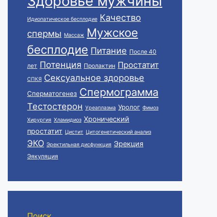
Здоровье мужчины
Качество
Идиопатическое бесплодие
Мужское
спермы
Массаж
бесплодие
Питание
После 40
Потенция
Простатит
лет
Пролактин
Сексуальное здоровье
СПКЯ
Спермограмма
Сперматогенез
Тестостерон
Уролог
Уреаплазма
Фимоз
Хронический
Хирургия
Хламидиоз
простатит
Цистит
Цитогенетический анализ
ЭКО
Эрекция
Эректильная дисфункция
Эякуляция
Поиск