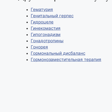
p
L
р
Гематурия
i
а
Генитальный герпес
n
в
Гидроцеле
Гинекомастия
k
и
Гипогонадизм
т
Гонадотропины
ь
Гонорея
Гормональный дисбаланс
Гормонозаместительная терапия