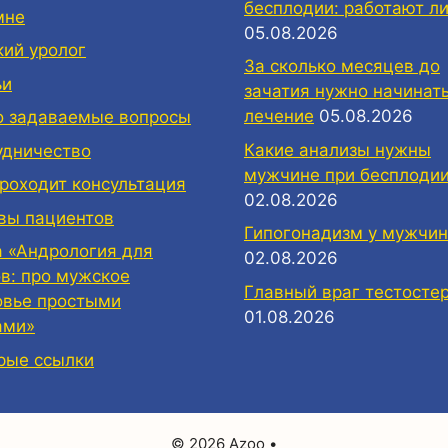
бесплодии: работают ли
мне
05.08.2026
кий уролог
За сколько месяцев до
ьи
зачатия нужно начинат
лечение
05.08.2026
о задаваемые вопросы
Какие анализы нужны
удничество
мужчине при бесплоди
проходит консультация
02.08.2026
вы пациентов
Гипогонадизм у мужчин
а «Андрология для
02.08.2026
ов: про мужское
Главный враг тестосте
овье простыми
01.08.2026
ами»
рые ссылки
© 2026 Azoo
•