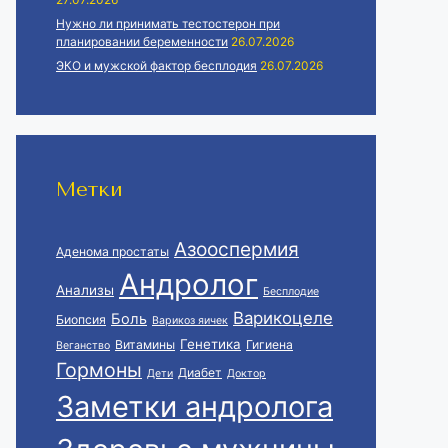
Нужно ли принимать тестостерон при
планировании беременности
26.07.2026
ЭКО и мужской фактор бесплодия
26.07.2026
Метки
Азооспермия
Аденома простаты
Андролог
Анализы
Бесплодие
Варикоцеле
Боль
Биопсия
Варикоз яичек
Генетика
Витамины
Гигиена
Веганство
Гормоны
Диабет
Дети
Доктор
Заметки андролога