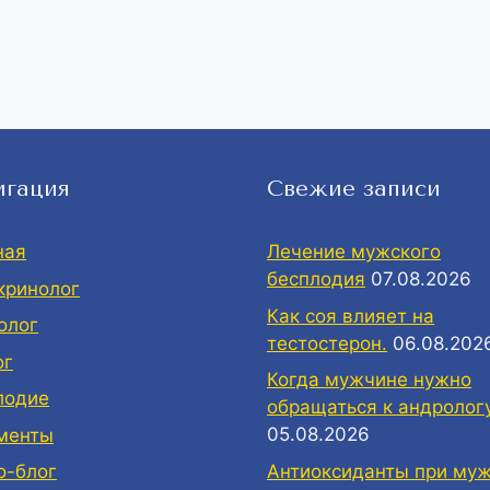
игация
Свежие записи
ная
Лечение мужского
бесплодия
07.08.2026
кринолог
Как соя влияет на
олог
тестостерон.
06.08.202
ог
Когда мужчине нужно
лодие
обращаться к андролог
05.08.2026
менты
Антиоксиданты при му
о-блог