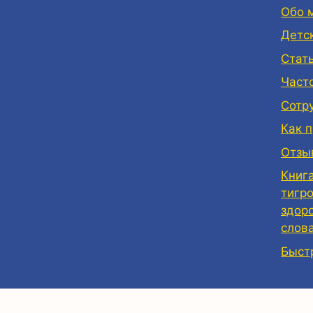
Обо 
Детс
Стат
Част
Сотр
Как 
Отзы
Книг
тигр
здор
слов
Быст