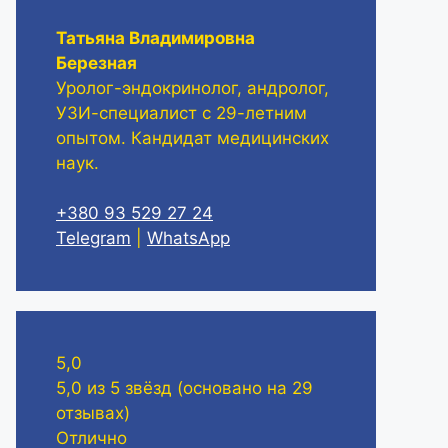
Татьяна Владимировна
Березная
Уролог-эндокринолог, андролог,
УЗИ-специалист с 29-летним
опытом. Кандидат медицинских
наук.
+380 93 529 27 24
Telegram
|
WhatsApp
5,0
5,0 из 5 звёзд (основано на 29
отзывах)
Отлично