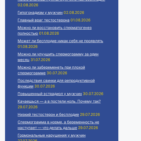
02.08.2026
Гипогонадизм у мужчин
02.08.2026
Главный враг тестостерона
01.08.2026
Можно ли восстановить сперматогенез
полностью
01.08.2026
Может ли бесплодие никак себя не проявлять
01.08.2026
Можно ли улучшить спермограмму за один
месяц
31.07.2026
Можно ли забеременеть при плохой
спермограмме
30.07.2026
Последствия свинки для репродуктивной
функции
30.07.2026
Повышенный эстрадиол у мужчин
30.07.2026
Качаешься — а в постели ноль. Почему так?
29.07.2026
Низкий тестостерон и бесплодие
29.07.2026
Спермограмма в норме, а беременность не
наступает — что делать дальше
29.07.2026
Гормональные нарушения у мужчин
27.07.2026