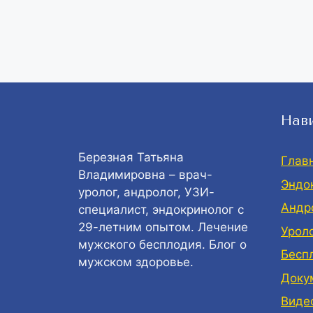
Нав
Березная Татьяна
Глав
Владимировна – врач-
Эндо
уролог, андролог, УЗИ-
Андр
специалист, эндокринолог с
29-летним опытом. Лечение
Урол
мужского бесплодия. Блог о
Бесп
мужском здоровье.
Доку
Виде