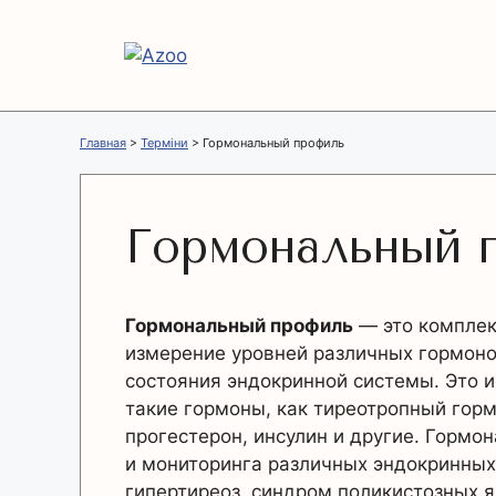
Перейти
к
содержимому
Главная
>
Терміни
>
Гормональный профиль
Гормональный 
Гормональный профиль
— это комплек
измерение уровней различных гормоно
состояния эндокринной системы. Это 
такие гормоны, как тиреотропный гормо
прогестерон, инсулин и другие. Гормо
и мониторинга различных эндокринных 
гипертиреоз, синдром поликистозных 