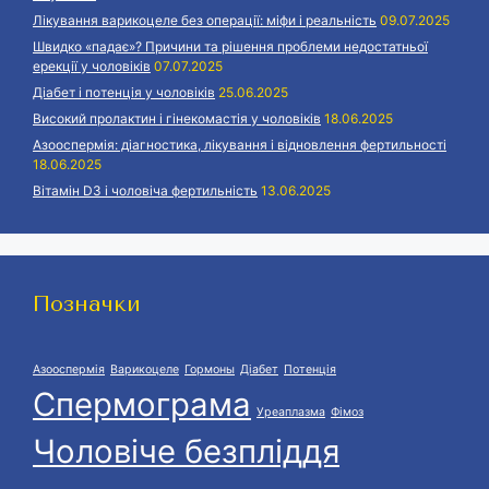
Лікування варикоцеле без операції: міфи і реальність
09.07.2025
Швидко «падає»? Причини та рішення проблеми недостатньої
ерекції у чоловіків
07.07.2025
Діабет і потенція у чоловіків
25.06.2025
Високий пролактин і гінекомастія у чоловіків
18.06.2025
Азооспермія: діагностика, лікування і відновлення фертильності
18.06.2025
Вітамін D3 і чоловіча фертильність
13.06.2025
Позначки
Азооспермія
Варикоцеле
Гормоны
Діабет
Потенція
Спермограма
Уреаплазма
Фімоз
Чоловіче безпліддя