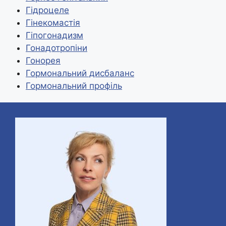
Гідроцеле
n
и
Гінекомастія
k
т
Гіпогонадизм
и
Гонадотропіни
Гонорея
с
Гормональний дисбаланс
я
Гормональний профіль