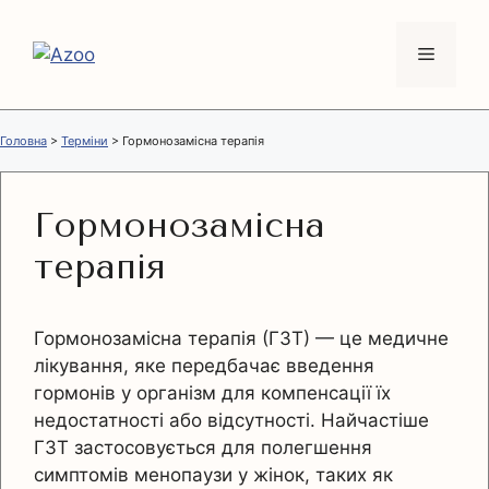
Перейти
до
Меню
вмісту
Головна
>
Терміни
>
Гормонозамісна терапія
Гормонозамісна
терапія
Гормонозамісна терапія (ГЗТ) — це медичне
лікування, яке передбачає введення
гормонів у організм для компенсації їх
недостатності або відсутності. Найчастіше
ГЗТ застосовується для полегшення
симптомів менопаузи у жінок, таких як