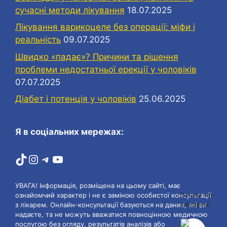
сучасні методи лікування
18.07.2025
Лікування варикоцеле без операції: міфи і
реальність
09.07.2025
Швидко «падає»? Причини та рішення
проблеми недостатньої ерекції у чоловіків
07.07.2025
Діабет і потенція у чоловіків
25.06.2025
Я в соціальних мережах:
TikTok
Instagram
Telegram
YouTube
УВАГА! Інформація, розміщена на цьому сайті, має
Почати чат
ознайомчий характер і не є заміною особистої консультації
з лікарем:
з лікарем. Онлайн-консультації базуються на даних, які ви
надаєте, та не можуть вважатися повноцінною медичною
послугою без огляду, результатів аналізів або