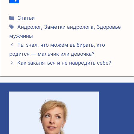
r
s
e
o
О
Рубрики
a
A
r
p
т
Статьи
Метки
Андролог
,
Заметки андролога
,
Здоровье
m
p
y
п
мужчины
p
L
р
Ты знал, что можем выбирать, кто
i
а
родится — мальчик или девочка?
n
в
Как закаляться и не навредить себе?
k
и
т
ь