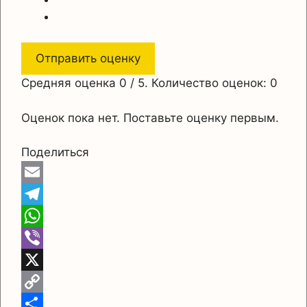
Отправить оценку
Средняя оценка
0
/ 5. Количество оценок:
0
Оценок пока нет. Поставьте оценку первым.
Поделиться
E
m
T
a
e
W
i
l
h
V
l
e
a
i
X
g
t
b
C