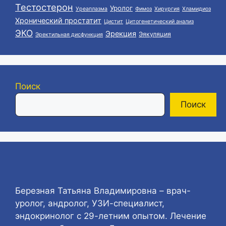
Тестостерон
Уролог
Уреаплазма
Фимоз
Хирургия
Хламидиоз
Хронический простатит
Цистит
Цитогенетический анализ
ЭКО
Эрекция
Эякуляция
Эректильная дисфункция
Поиск
Поиск
Березная Татьяна Владимировна – врач-
уролог, андролог, УЗИ-специалист,
эндокринолог с 29-летним опытом. Лечение