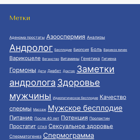
Метки
Азооспермия
Анализы
Аденома простаты
Андролог
Боль
Биопсия
Бесплодие
Варикоз яичек
Варикоцеле
Генетика
Витамины
Гигиена
Веганство
Заметки
Гормоны
Диабет
Дети
Доктор
андролога
Здоровье
мужчины
Качество
Идиопатическое бесплодие
Мужское бесплодие
спермы
Массаж
Питание
Потенция
После 40 лет
Пролактин
Сексуальное здоровье
Простатит
СПКЯ
Спермограмма
Сперматогенез