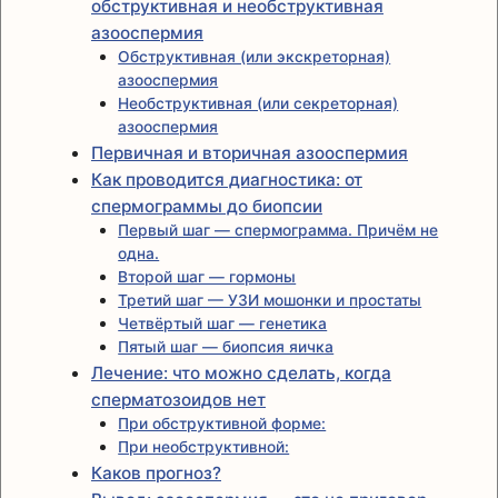
обструктивная и необструктивная
азооспермия
Обструктивная (или экскреторная)
азооспермия
Необструктивная (или секреторная)
азооспермия
Первичная и вторичная азооспермия
Как проводится диагностика: от
спермограммы до биопсии
Первый шаг — спермограмма. Причём не
одна.
Второй шаг — гормоны
Третий шаг — УЗИ мошонки и простаты
Четвёртый шаг — генетика
Пятый шаг — биопсия яичка
Лечение: что можно сделать, когда
сперматозоидов нет
При обструктивной форме:
При необструктивной:
Каков прогноз?