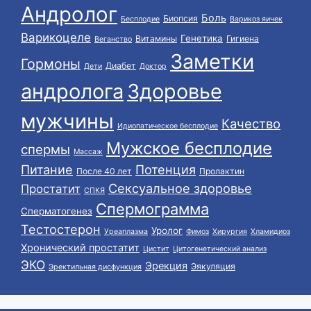
Андролог
Боль
Биопсия
Бесплодие
Варикоз яичек
Варикоцеле
Генетика
Витамины
Гигиена
Веганство
Заметки
Гормоны
Диабет
Дети
Доктор
андролога
Здоровье
мужчины
Качество
Идиопатическое бесплодие
Мужское бесплодие
спермы
Массаж
Питание
Потенция
После 40 лет
Пролактин
Сексуальное здоровье
Простатит
СПКЯ
Спермограмма
Сперматогенез
Тестостерон
Уролог
Уреаплазма
Фимоз
Хирургия
Хламидиоз
Хронический простатит
Цистит
Цитогенетический анализ
ЭКО
Эрекция
Эякуляция
Эректильная дисфункция