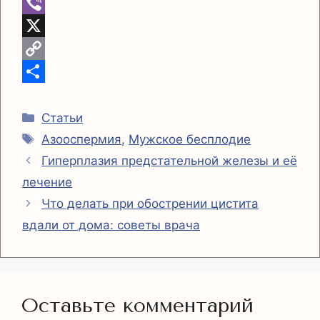
a
e
W
i
l
h
V
l
e
a
i
X
g
t
b
C
r
s
e
o
О
Рубрики
a
A
r
p
т
Статьи
Метки
Азооспермия
,
Мужское бесплодие
m
p
y
п
Гиперплазия предстательной железы и её
p
L
р
лечение
i
а
Что делать при обострении цистита
n
в
вдали от дома: советы врача
k
и
т
ь
Оставьте комментарий