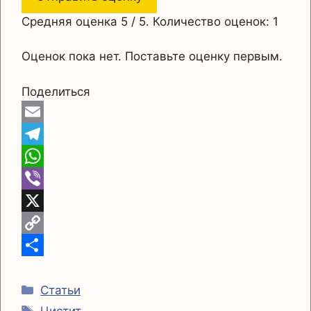
Средняя оценка
5
/ 5. Количество оценок:
1
Оценок пока нет. Поставьте оценку первым.
Поделиться
E
m
T
a
e
W
i
l
h
V
l
e
a
i
X
g
t
b
C
r
s
e
o
О
Рубрики
a
A
r
p
т
Статьи
Метки
Цистит