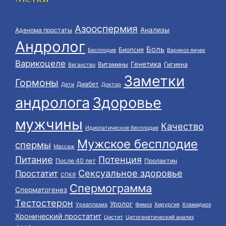
Азооспермия
Анализы
Аденома простаты
Андролог
Боль
Биопсия
Бесплодие
Варикоз яичек
Варикоцеле
Генетика
Витамины
Гигиена
Веганство
Заметки
Гормоны
Диабет
Дети
Доктор
андролога
Здоровье
мужчины
Качество
Идиопатическое бесплодие
Мужское бесплодие
спермы
Массаж
Питание
Потенция
После 40 лет
Пролактин
Сексуальное здоровье
Простатит
СПКЯ
Спермограмма
Сперматогенез
Тестостерон
Уролог
Уреаплазма
Фимоз
Хирургия
Хламидиоз
Хронический простатит
Цистит
Цитогенетический анализ