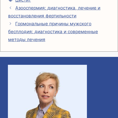
m
p
y
п
Азооспермия: диагностика, лечение и
p
L
р
восстановления фертильности
i
а
Гормональные причины мужского
n
в
бесплодия: диагностика и современные
k
и
методы лечения
т
ь