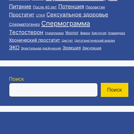
Питание
Потенция
После 40 лет
Пролактин
Сексуальное здоровье
Простатит
СПКЯ
Спермограмма
Сперматогенез
Тестостерон
Уролог
Уреаплазма
Фимоз
Хирургия
Хламидиоз
Хронический простатит
Цистит
Цитогенетический анализ
ЭКО
Эрекция
Эякуляция
Эректильная дисфункция
Поиск
Поиск