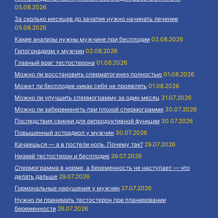
05.08.2026
За сколько месяцев до зачатия нужно начинать лечение
05.08.2026
Какие анализы нужны мужчине при бесплодии
02.08.2026
Гипогонадизм у мужчин
02.08.2026
Главный враг тестостерона
01.08.2026
Можно ли восстановить сперматогенез полностью
01.08.2026
Может ли бесплодие никак себя не проявлять
01.08.2026
Можно ли улучшить спермограмму за один месяц
31.07.2026
Можно ли забеременеть при плохой спермограмме
30.07.2026
Последствия свинки для репродуктивной функции
30.07.2026
Повышенный эстрадиол у мужчин
30.07.2026
Качаешься — а в постели ноль. Почему так?
29.07.2026
Низкий тестостерон и бесплодие
29.07.2026
Спермограмма в норме, а беременность не наступает — что
делать дальше
29.07.2026
Гормональные нарушения у мужчин
27.07.2026
Нужно ли принимать тестостерон при планировании
беременности
26.07.2026