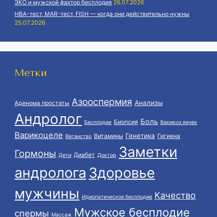
ЭКО и мужской фактор бесплодия
26.07.2026
HBA-тест, MAR-тест, FISH — когда они действительно нужны
25.07.2026
Метки
Азооспермия
Анализы
Аденома простаты
Андролог
Боль
Биопсия
Бесплодие
Варикоз яичек
Варикоцеле
Генетика
Витамины
Гигиена
Веганство
Заметки
Гормоны
Диабет
Дети
Доктор
андролога
Здоровье
мужчины
Качество
Идиопатическое бесплодие
Мужское бесплодие
спермы
Массаж