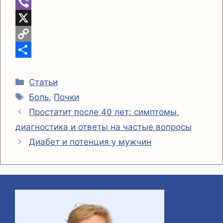
a
e
W
i
l
h
V
l
e
a
i
X
g
t
b
C
r
s
e
o
О
Рубрики
a
A
r
p
т
Статьи
Метки
Боль
,
Почки
m
p
y
п
Простатит после 40 лет: симптомы,
p
L
р
диагностика и ответы на частые вопросы
i
а
Диабет и потенция у мужчин
n
в
k
и
т
ь