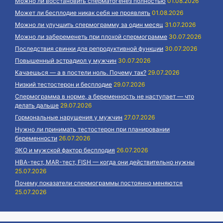
Можно ли восстановить сперматогенез полностью
01.08.2026
Может ли бесплодие никак себя не проявлять
01.08.2026
Можно ли улучшить спермограмму за один месяц
31.07.2026
Можно ли забеременеть при плохой спермограмме
30.07.2026
Последствия свинки для репродуктивной функции
30.07.2026
Повышенный эстрадиол у мужчин
30.07.2026
Качаешься — а в постели ноль. Почему так?
29.07.2026
Низкий тестостерон и бесплодие
29.07.2026
Спермограмма в норме, а беременность не наступает — что
делать дальше
29.07.2026
Гормональные нарушения у мужчин
27.07.2026
Нужно ли принимать тестостерон при планировании
беременности
26.07.2026
ЭКО и мужской фактор бесплодия
26.07.2026
HBA-тест, MAR-тест, FISH — когда они действительно нужны
25.07.2026
Почему показатели спермограммы постоянно меняются
25.07.2026