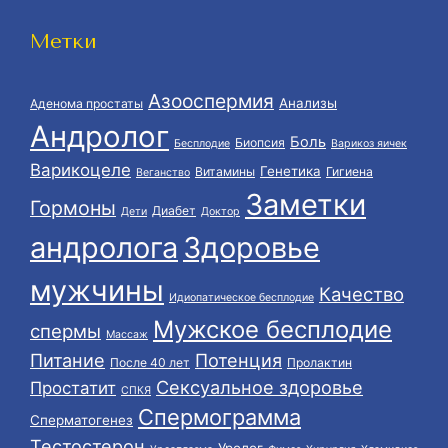
Метки
Азооспермия
Анализы
Аденома простаты
Андролог
Боль
Биопсия
Бесплодие
Варикоз яичек
Варикоцеле
Генетика
Витамины
Гигиена
Веганство
Заметки
Гормоны
Диабет
Дети
Доктор
андролога
Здоровье
мужчины
Качество
Идиопатическое бесплодие
Мужское бесплодие
спермы
Массаж
Питание
Потенция
После 40 лет
Пролактин
Сексуальное здоровье
Простатит
СПКЯ
Спермограмма
Сперматогенез
Тестостерон
Уролог