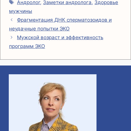
Метки
Андролог
,
Заметки андролога
,
Здоровье
m
p
y
п
мужчины
p
L
р
Фрагментация ДНК сперматозоидов и
i
а
неудачные попытки ЭКО
n
в
Мужской возраст и эффективность
k
и
программ ЭКО
т
ь