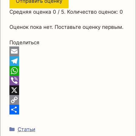
Отправить оценку
Средняя оценка
0
/ 5. Количество оценок:
0
Оценок пока нет. Поставьте оценку первым.
Поделиться
E
m
T
a
e
W
i
l
h
V
l
e
a
i
X
g
t
b
C
r
s
e
o
О
Рубрики
a
A
r
p
т
Статьи