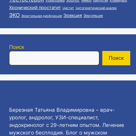
Уреаплазма
Фимоз
Хирургия
Хламидиоз
Хронический простатит
Цистит
Цитогенетический анализ
ЭКО
Эрекция
Эякуляция
Эректильная дисфункция
Поиск
Поиск
Березная Татьяна Владимировна – врач-
уролог, андролог, УЗИ-специалист,
эндокринолог с 29-летним опытом. Лечение
мужского бесплодия. Блог о мужском