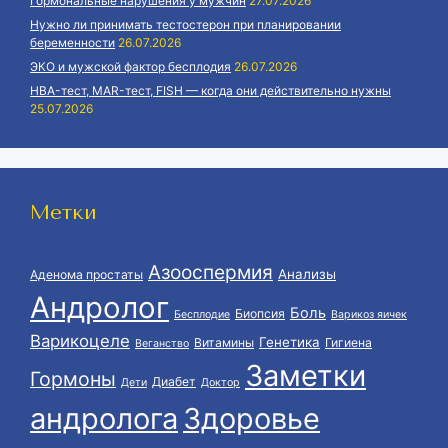
Гормональные нарушения у мужчин
27.07.2026
Нужно ли принимать тестостерон при планировании
беременности
26.07.2026
ЭКО и мужской фактор бесплодия
26.07.2026
HBA-тест, MAR-тест, FISH — когда они действительно нужны
25.07.2026
Метки
Азооспермия
Анализы
Аденома простаты
Андролог
Боль
Биопсия
Бесплодие
Варикоз яичек
Варикоцеле
Генетика
Витамины
Гигиена
Веганство
Заметки
Гормоны
Диабет
Дети
Доктор
андролога
Здоровье