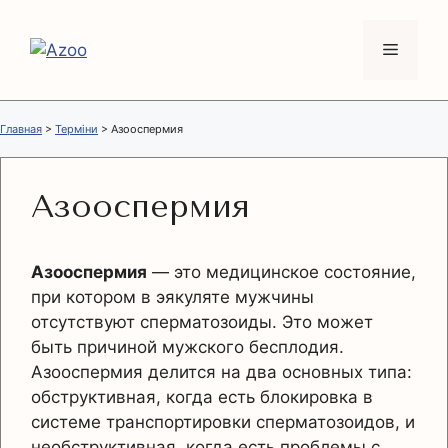
Перейти
к
Меню
содержимому
Главная
>
Терміни
>
Азооспермия
Азооспермия
Азооспермия
— это медицинское состояние,
при котором в эякуляте мужчины
отсутствуют сперматозоиды. Это может
быть причиной мужского бесплодия.
Азооспермия делится на два основных типа:
обструктивная, когда есть блокировка в
системе транспортировки сперматозоидов, и
необструктивная, когда есть проблемы с