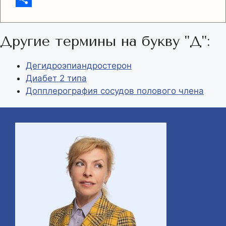
r
s
e
o
О
a
A
r
p
т
Другие термины на букву "Д":
m
p
y
п
p
L
р
Дегидроэпиандростерон
Диабет 2 типа
i
а
Допплерография сосудов полового члена
n
в
k
и
т
ь