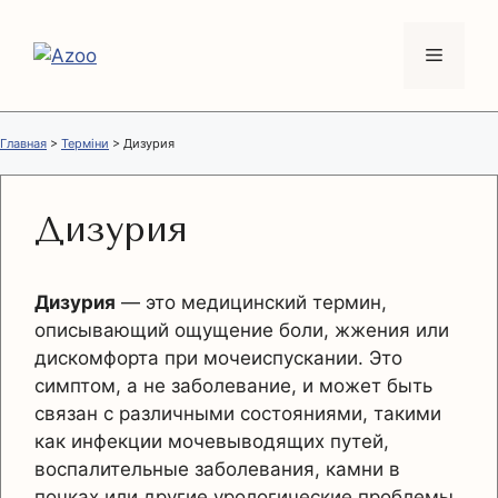
Перейти
к
Меню
содержимому
Главная
>
Терміни
>
Дизурия
Дизурия
Дизурия
— это медицинский термин,
описывающий ощущение боли, жжения или
дискомфорта при мочеиспускании. Это
симптом, а не заболевание, и может быть
связан с различными состояниями, такими
как инфекции мочевыводящих путей,
воспалительные заболевания, камни в
почках или другие урологические проблемы.