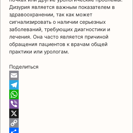
Дизурия является важным показателем в
здравоохранении, так как может
сигнализировать о наличии серьезных
заболеваний, требующих диагностики и
лечения. Она часто является причиной
обращения пациентов к врачам общей
практики или урологам.
Поделиться
E
m
T
a
e
W
i
l
h
V
l
e
a
i
X
g
t
b
C