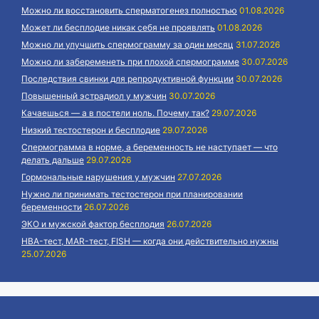
Можно ли восстановить сперматогенез полностью
01.08.2026
Может ли бесплодие никак себя не проявлять
01.08.2026
Можно ли улучшить спермограмму за один месяц
31.07.2026
Можно ли забеременеть при плохой спермограмме
30.07.2026
Последствия свинки для репродуктивной функции
30.07.2026
Повышенный эстрадиол у мужчин
30.07.2026
Качаешься — а в постели ноль. Почему так?
29.07.2026
Низкий тестостерон и бесплодие
29.07.2026
Спермограмма в норме, а беременность не наступает — что
делать дальше
29.07.2026
Гормональные нарушения у мужчин
27.07.2026
Нужно ли принимать тестостерон при планировании
беременности
26.07.2026
ЭКО и мужской фактор бесплодия
26.07.2026
HBA-тест, MAR-тест, FISH — когда они действительно нужны
25.07.2026