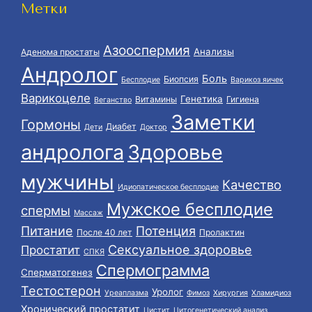
Метки
Азооспермия
Анализы
Аденома простаты
Андролог
Боль
Биопсия
Бесплодие
Варикоз яичек
Варикоцеле
Генетика
Витамины
Гигиена
Веганство
Заметки
Гормоны
Диабет
Дети
Доктор
андролога
Здоровье
мужчины
Качество
Идиопатическое бесплодие
Мужское бесплодие
спермы
Массаж
Питание
Потенция
После 40 лет
Пролактин
Сексуальное здоровье
Простатит
СПКЯ
Спермограмма
Сперматогенез
Тестостерон
Уролог
Уреаплазма
Фимоз
Хирургия
Хламидиоз
Хронический простатит
Цистит
Цитогенетический анализ