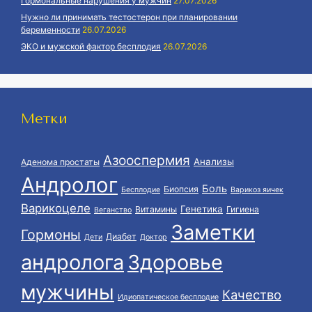
Гормональные нарушения у мужчин
27.07.2026
Нужно ли принимать тестостерон при планировании
беременности
26.07.2026
ЭКО и мужской фактор бесплодия
26.07.2026
Метки
Азооспермия
Анализы
Аденома простаты
Андролог
Боль
Биопсия
Бесплодие
Варикоз яичек
Варикоцеле
Генетика
Витамины
Гигиена
Веганство
Заметки
Гормоны
Диабет
Дети
Доктор
андролога
Здоровье
мужчины
Качество
Идиопатическое бесплодие