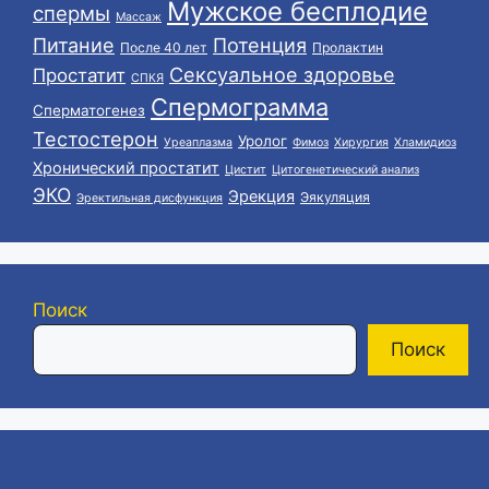
Мужское бесплодие
спермы
Массаж
Питание
Потенция
После 40 лет
Пролактин
Сексуальное здоровье
Простатит
СПКЯ
Спермограмма
Сперматогенез
Тестостерон
Уролог
Уреаплазма
Фимоз
Хирургия
Хламидиоз
Хронический простатит
Цистит
Цитогенетический анализ
ЭКО
Эрекция
Эякуляция
Эректильная дисфункция
Поиск
Поиск