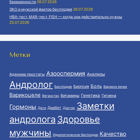
беременности
26.07.2026
ЭКО и мужской фактор бесплодия
26.07.2026
HBA-тест, MAR-тест, FISH — когда они действительно нужны
25.07.2026
Метки
Азооспермия
Анализы
Аденома простаты
Андролог
Боль
Биопсия
Бесплодие
Варикоз яичек
Варикоцеле
Генетика
Витамины
Гигиена
Веганство
Заметки
Гормоны
Диабет
Дети
Доктор
андролога
Здоровье
мужчины
Качество
Идиопатическое бесплодие