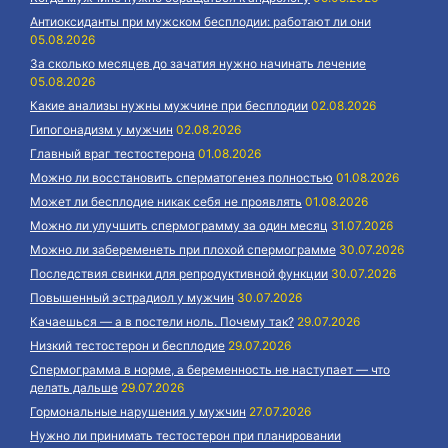
Антиоксиданты при мужском бесплодии: работают ли они
05.08.2026
За сколько месяцев до зачатия нужно начинать лечение
05.08.2026
Какие анализы нужны мужчине при бесплодии
02.08.2026
Гипогонадизм у мужчин
02.08.2026
Главный враг тестостерона
01.08.2026
Можно ли восстановить сперматогенез полностью
01.08.2026
Может ли бесплодие никак себя не проявлять
01.08.2026
Можно ли улучшить спермограмму за один месяц
31.07.2026
Можно ли забеременеть при плохой спермограмме
30.07.2026
Последствия свинки для репродуктивной функции
30.07.2026
Повышенный эстрадиол у мужчин
30.07.2026
Качаешься — а в постели ноль. Почему так?
29.07.2026
Низкий тестостерон и бесплодие
29.07.2026
Спермограмма в норме, а беременность не наступает — что
делать дальше
29.07.2026
Гормональные нарушения у мужчин
27.07.2026
Нужно ли принимать тестостерон при планировании