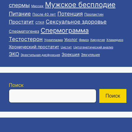
Мужское бесплодие
спермы
Массаж
Питание
Потенция
После 40 лет
Пролактин
Сексуальное здоровье
Простатит
СПКЯ
Спермограмма
Сперматогенез
Тестостерон
Уролог
Уреаплазма
Фимоз
Хирургия
Хламидиоз
Хронический простатит
Цистит
Цитогенетический анализ
ЭКО
Эрекция
Эякуляция
Эректильная дисфункция
Поиск
Поиск