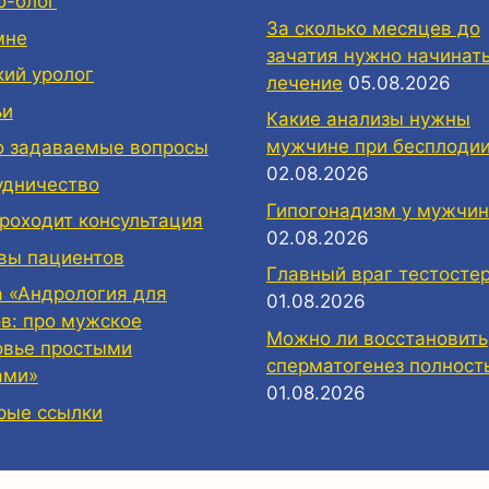
о-блог
За сколько месяцев до
мне
зачатия нужно начинат
кий уролог
лечение
05.08.2026
ьи
Какие анализы нужны
мужчине при бесплоди
о задаваемые вопросы
02.08.2026
удничество
Гипогонадизм у мужчин
проходит консультация
02.08.2026
вы пациентов
Главный враг тестосте
а «Андрология для
01.08.2026
ов: про мужское
Можно ли восстановить
овье простыми
сперматогенез полност
ами»
01.08.2026
рые ссылки