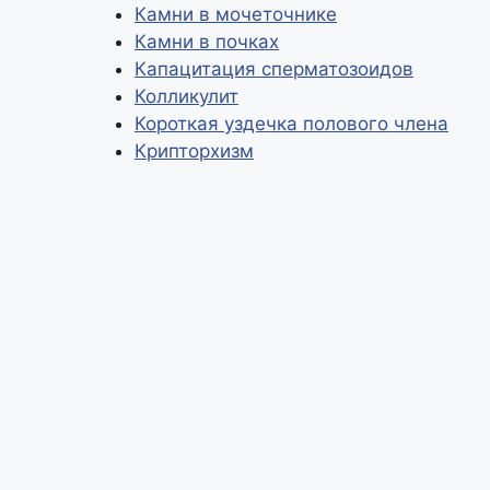
Камни в мочеточнике
i
а
Камни в почках
n
в
Капацитация сперматозоидов
Колликулит
k
и
Короткая уздечка полового члена
т
Крипторхизм
ь