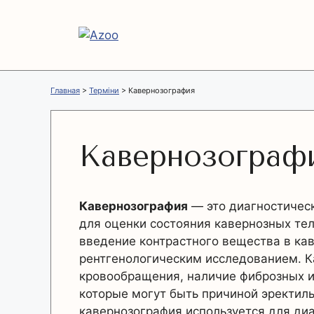
Перейти
к
содержимому
Главная
>
Терміни
>
Кавернозография
Кавернозограф
Кавернозография
— это диагностическ
для оценки состояния кавернозных тел
введение контрастного вещества в ка
рентгенологическим исследованием. 
кровообращения, наличие фиброзных и
которые могут быть причиной эректил
кавернозография используется для диа