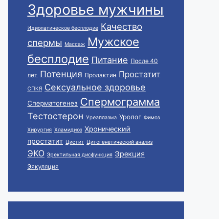
Здоровье мужчины
Качество
Идиопатическое бесплодие
Мужское
спермы
Массаж
бесплодие
Питание
После 40
Потенция
Простатит
лет
Пролактин
Сексуальное здоровье
СПКЯ
Спермограмма
Сперматогенез
Тестостерон
Уролог
Уреаплазма
Фимоз
Хронический
Хирургия
Хламидиоз
простатит
Цистит
Цитогенетический анализ
ЭКО
Эрекция
Эректильная дисфункция
Эякуляция