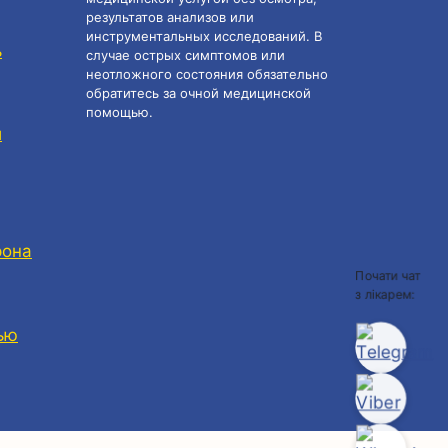
результатов анализов или
инструментальных исследований. В
ь
случае острых симптомов или
неотложного состояния обязательно
обратитесь за очной медицинской
помощью.
и
рона
Почати чат
з лікарем:
ью