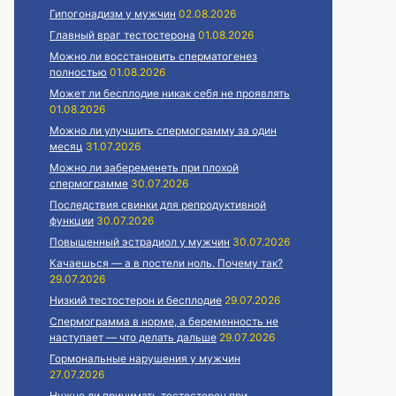
Гипогонадизм у мужчин
02.08.2026
Главный враг тестостерона
01.08.2026
Можно ли восстановить сперматогенез
полностью
01.08.2026
Может ли бесплодие никак себя не проявлять
01.08.2026
Можно ли улучшить спермограмму за один
месяц
31.07.2026
Можно ли забеременеть при плохой
спермограмме
30.07.2026
Последствия свинки для репродуктивной
функции
30.07.2026
Повышенный эстрадиол у мужчин
30.07.2026
Качаешься — а в постели ноль. Почему так?
29.07.2026
Низкий тестостерон и бесплодие
29.07.2026
Спермограмма в норме, а беременность не
наступает — что делать дальше
29.07.2026
Гормональные нарушения у мужчин
27.07.2026
Нужно ли принимать тестостерон при