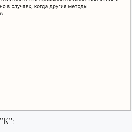
о в случаях, когда другие методы
в.
"К":