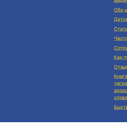
Виде
Обо 
Детс
Стат
Част
Сотр
Как 
Отзы
Книг
тигр
здор
слов
Быст