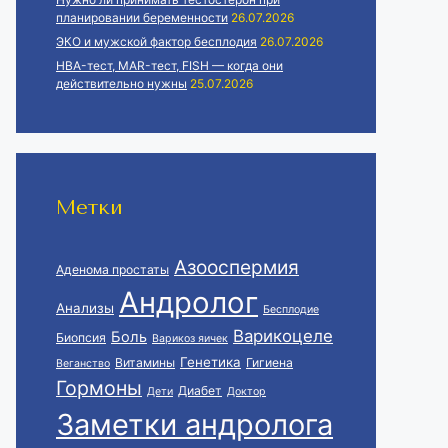
планировании беременности
26.07.2026
ЭКО и мужской фактор бесплодия
26.07.2026
HBA-тест, MAR-тест, FISH — когда они
действительно нужны
25.07.2026
Метки
Азооспермия
Аденома простаты
Андролог
Анализы
Бесплодие
Варикоцеле
Боль
Биопсия
Варикоз яичек
Генетика
Витамины
Гигиена
Веганство
Гормоны
Диабет
Дети
Доктор
Заметки андролога