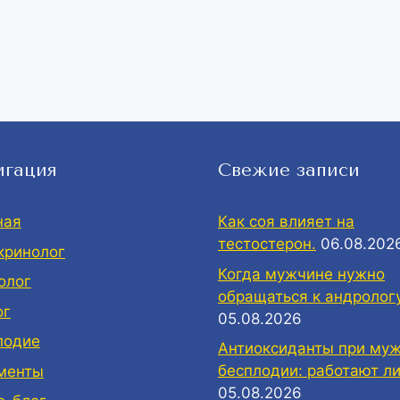
игация
Свежие записи
ная
Как соя влияет на
тестостерон.
06.08.202
кринолог
Когда мужчине нужно
олог
обращаться к андролог
ог
05.08.2026
лодие
Антиоксиданты при му
бесплодии: работают ли
менты
05.08.2026