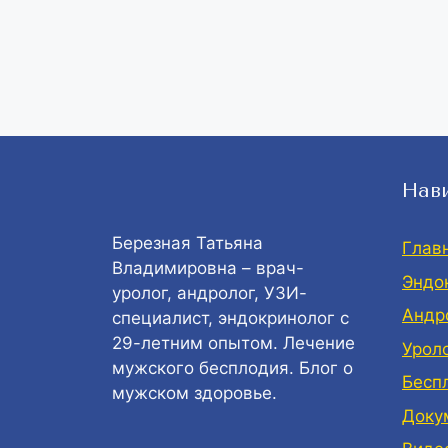
Нав
Березная Татьяна
Глав
Владимировна – врач-
Эндо
уролог, андролог, УЗИ-
Андр
специалист, эндокринолог с
29-летним опытом. Лечение
Урол
мужского бесплодия. Блог о
Бесп
мужском здоровье.
Доку