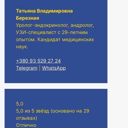
Татьяна Владимировна
Березная
Уролог-эндокринолог, андролог,
УЗИ-специалист с 29-летним
опытом. Кандидат медицинских
наук.
+380 93 529 27 24
Telegram
|
WhatsApp
5,0
5,0 из 5 звёзд (основано на 29
отзывах)
Отлично