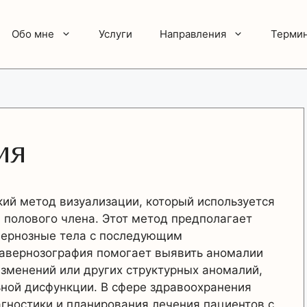
Обо мне
Услуги
Направления
Терми
ия
ий метод визуализации, который используется
 полового члена. Этот метод предполагает
вернозные тела с последующим
Кавернозография помогает выявить аномалии
зменений или других структурных аномалий,
ьной дисфункции. В сфере здравоохранения
гностики и планирования лечения пациентов с