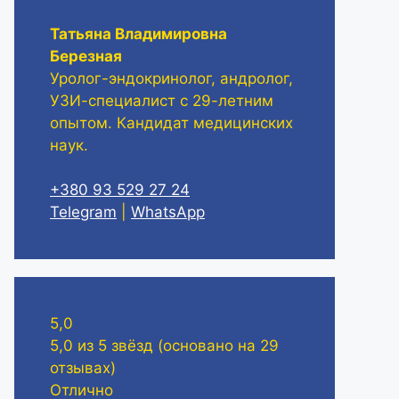
Татьяна Владимировна
Березная
Уролог-эндокринолог, андролог,
УЗИ-специалист с 29-летним
опытом. Кандидат медицинских
наук.
+380 93 529 27 24
Telegram
|
WhatsApp
5,0
5,0 из 5 звёзд (основано на 29
отзывах)
Отлично