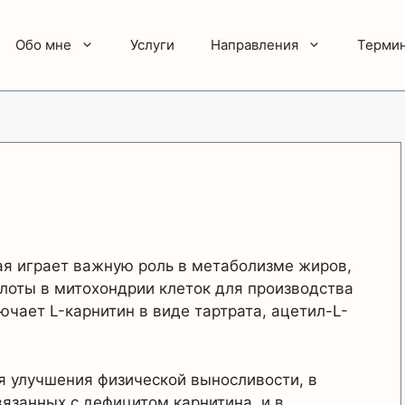
Обо мне
Услуги
Направления
Терми
ая играет важную роль в метаболизме жиров,
лоты в митохондрии клеток для производства
ючает L-карнитин в виде тартрата, ацетил-L-
я улучшения физической выносливости, в
язанных с дефицитом карнитина, и в