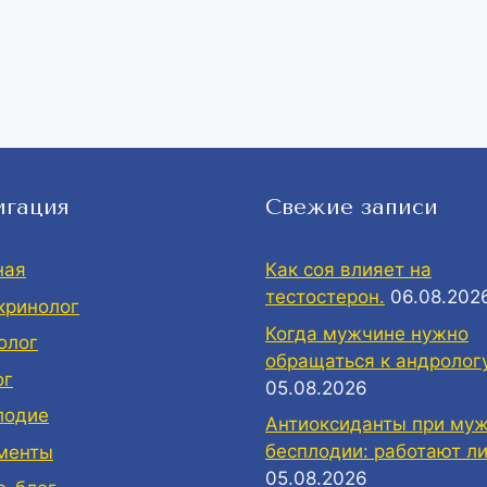
игация
Свежие записи
ная
Как соя влияет на
тестостерон.
06.08.202
кринолог
Когда мужчине нужно
олог
обращаться к андролог
ог
05.08.2026
лодие
Антиоксиданты при му
бесплодии: работают ли
менты
05.08.2026