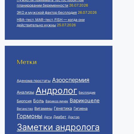
планировании беременности
26.07.2026
ЭКО и мужской фактор бесплодия
26.07.2026
HBA-тест, MAR-тест, FISH — когда они
действительно нужны
25.07.2026
Метки
Азооспермия
Аденома простаты
Андролог
Анализы
Бесплодие
Варикоцеле
Боль
Биопсия
Варикоз яичек
Генетика
Витамины
Гигиена
Веганство
Гормоны
Диабет
Дети
Доктор
Заметки андролога