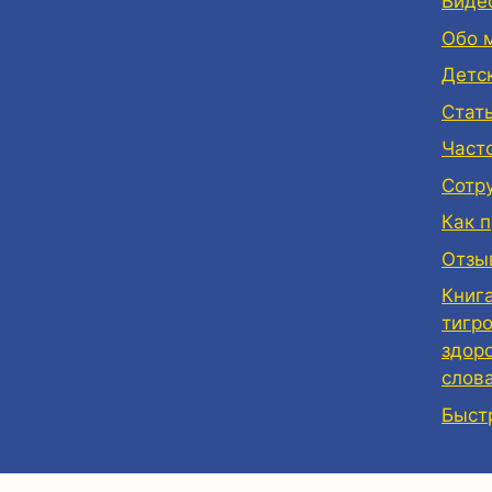
Виде
Обо 
Детс
Стат
Част
Сотр
Как 
Отзы
Книг
тигр
здор
слов
Быст