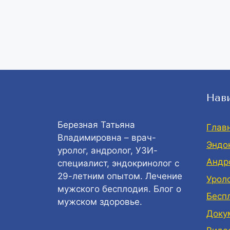
Нав
Березная Татьяна
Глав
Владимировна – врач-
Эндо
уролог, андролог, УЗИ-
Андр
специалист, эндокринолог с
29-летним опытом. Лечение
Урол
мужского бесплодия. Блог о
Бесп
мужском здоровье.
Доку