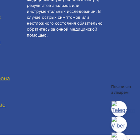
результатов анализов или
инструментальных исследований. В
ь
случае острых симптомов или
неотложного состояния обязательно
обратитесь за очной медицинской
помощью.
и
рона
Почати чат
з лікарем:
ью