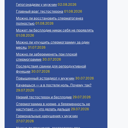
Гипогонадизм у мужчин
02.08.2026
Главный враг тестостерона
01.08.2026
Можно ли восстановить сперматогенез
полностью
01.08.2026
Может ли бесплодие никак себя не проявлять
01.08.2026
Можно ли улучшить спермограмму за один
месяц
31.07.2026
Можно ли забеременеть при плохой
спермограмме
30.07.2026
Последствия свинки для репродуктивной
функции
30.07.2026
Повышенный эстрадиол у мужчин
30.07.2026
Качаешься — а в постели ноль. Почему так?
29.07.2026
Низкий тестостерон и бесплодие
29.07.2026
Спермограмма в норме, а беременность не
наступает — что делать дальше
29.07.2026
Гормональные нарушения у мужчин
27.07.2026
Нужно ли принимать тестостерон при