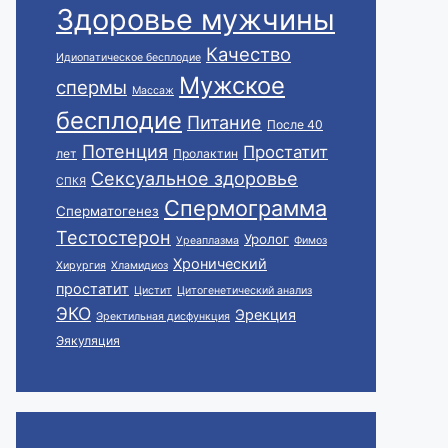
Здоровье мужчины
Качество
Идиопатическое бесплодие
Мужское
спермы
Массаж
бесплодие
Питание
После 40
Потенция
Простатит
лет
Пролактин
Сексуальное здоровье
СПКЯ
Спермограмма
Сперматогенез
Тестостерон
Уролог
Уреаплазма
Фимоз
Хронический
Хирургия
Хламидиоз
простатит
Цистит
Цитогенетический анализ
ЭКО
Эрекция
Эректильная дисфункция
Эякуляция