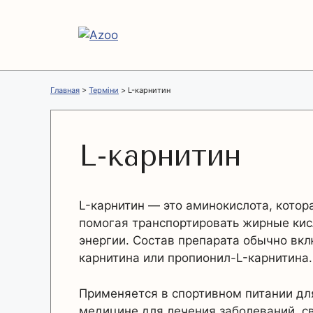
Перейти
к
содержимому
Главная
>
Терміни
>
L-карнитин
L-карнитин
L-карнитин — это аминокислота, котор
помогая транспортировать жирные кис
энергии. Состав препарата обычно вкл
карнитина или пропионил-L-карнитина.
Применяется в спортивном питании дл
медицине для лечения заболеваний, св