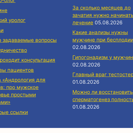
о-блог
За сколько месяцев до
мне
зачатия нужно начинат
кий уролог
лечение
05.08.2026
ьи
Какие анализы нужны
мужчине при бесплоди
о задаваемые вопросы
02.08.2026
удничество
Гипогонадизм у мужчин
проходит консультация
02.08.2026
вы пациентов
Главный враг тестосте
а «Андрология для
01.08.2026
ов: про мужское
Можно ли восстановить
овье простыми
сперматогенез полност
ами»
01.08.2026
рые ссылки