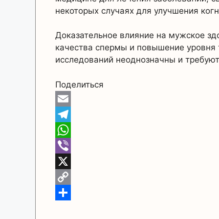
некоторых случаях для улучшения ког
Доказательное влияние на мужское зд
качества спермы и повышение уровня 
исследований неоднозначны и требуют
Поделиться
E
m
T
a
e
W
i
l
h
V
l
e
a
i
X
g
t
b
C
r
s
e
o
О