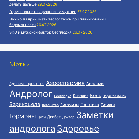
делать дальше
29.07.2026
Гормональные нарушения у мужчин
27.07.2026
Нужно ли принимать тестостерон при планировании
беременности
26.07.2026
ЭКО и мужской фактор бесплодия
26.07.2026
Метки
Азооспермия
Анализы
Аденома простаты
Андролог
Боль
Биопсия
Бесплодие
Варикоз яичек
Варикоцеле
Генетика
Витамины
Гигиена
Веганство
Заметки
Гормоны
Диабет
Дети
Доктор
андролога
Здоровье