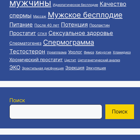
мужчины
Качество
Идиопатическое бесплодие
Мужское бесплодие
спермы
Массаж
Питание
Потенция
После 40 лет
Пролактин
Сексуальное здоровье
Простатит
СПКЯ
Спермограмма
Сперматогенез
Тестостерон
Уролог
Уреаплазма
Фимоз
Хирургия
Хламидиоз
Хронический простатит
Цистит
Цитогенетический анализ
ЭКО
Эрекция
Эякуляция
Эректильная дисфункция
Поиск
Поиск