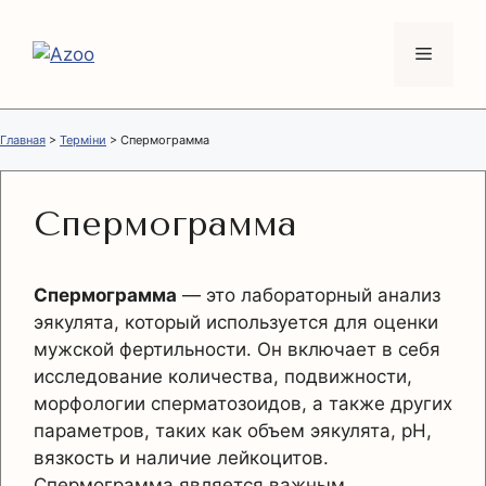
Перейти
к
Меню
содержимому
Главная
>
Терміни
>
Спермограмма
Спермограмма
Спермограмма
— это лабораторный анализ
эякулята, который используется для оценки
мужской фертильности. Он включает в себя
исследование количества, подвижности,
морфологии сперматозоидов, а также других
параметров, таких как объем эякулята, pH,
вязкость и наличие лейкоцитов.
Спермограмма является важным