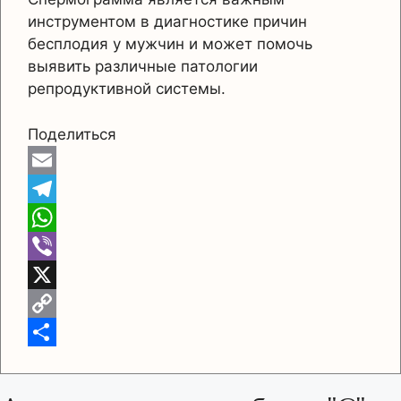
инструментом в диагностике причин
бесплодия у мужчин и может помочь
выявить различные патологии
репродуктивной системы.
Поделиться
E
m
T
a
e
W
i
l
h
V
l
e
a
i
X
g
t
b
C
r
s
e
o
О
a
A
r
p
т