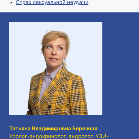
Страх сексуальной неудачи
Татьяна Владимировна Березная
Уролог-эндокринолог, андролог, УЗИ-