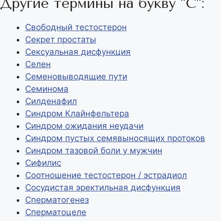
Другие термины на букву "С":
m
p
y
п
p
L
р
Свободный тестостерон
Секрет простаты
i
а
Сексуальная дисфункция
n
в
Селен
k
и
Семеновыводящие пути
т
Семинома
Силденафил
ь
Синдром Клайнфельтера
Синдром ожидания неудачи
Синдром пустых семявыносящих протоков
Синдром тазовой боли у мужчин
Сифилис
Соотношение тестостерон / эстрадиол
Сосудистая эректильная дисфункция
Сперматогенез
Сперматоцеле