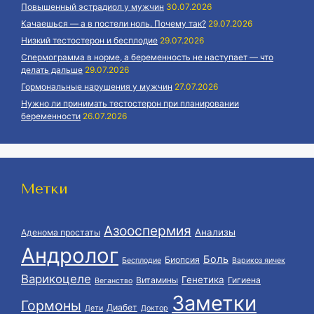
Повышенный эстрадиол у мужчин
30.07.2026
Качаешься — а в постели ноль. Почему так?
29.07.2026
Низкий тестостерон и бесплодие
29.07.2026
Спермограмма в норме, а беременность не наступает — что
делать дальше
29.07.2026
Гормональные нарушения у мужчин
27.07.2026
Нужно ли принимать тестостерон при планировании
беременности
26.07.2026
Метки
Азооспермия
Анализы
Аденома простаты
Андролог
Боль
Биопсия
Бесплодие
Варикоз яичек
Варикоцеле
Генетика
Витамины
Гигиена
Веганство
Заметки
Гормоны
Диабет
Дети
Доктор