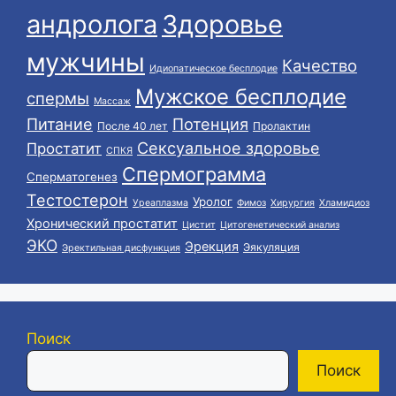
андролога
Здоровье
мужчины
Качество
Идиопатическое бесплодие
Мужское бесплодие
спермы
Массаж
Питание
Потенция
После 40 лет
Пролактин
Сексуальное здоровье
Простатит
СПКЯ
Спермограмма
Сперматогенез
Тестостерон
Уролог
Уреаплазма
Фимоз
Хирургия
Хламидиоз
Хронический простатит
Цистит
Цитогенетический анализ
ЭКО
Эрекция
Эякуляция
Эректильная дисфункция
Поиск
Поиск