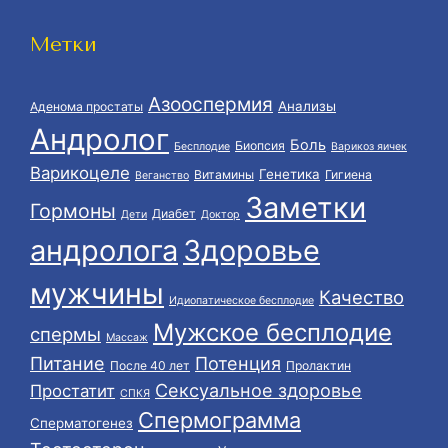
Метки
Азооспермия
Анализы
Аденома простаты
Андролог
Боль
Биопсия
Бесплодие
Варикоз яичек
Варикоцеле
Генетика
Витамины
Гигиена
Веганство
Заметки
Гормоны
Диабет
Дети
Доктор
андролога
Здоровье
мужчины
Качество
Идиопатическое бесплодие
Мужское бесплодие
спермы
Массаж
Питание
Потенция
После 40 лет
Пролактин
Сексуальное здоровье
Простатит
СПКЯ
Спермограмма
Сперматогенез