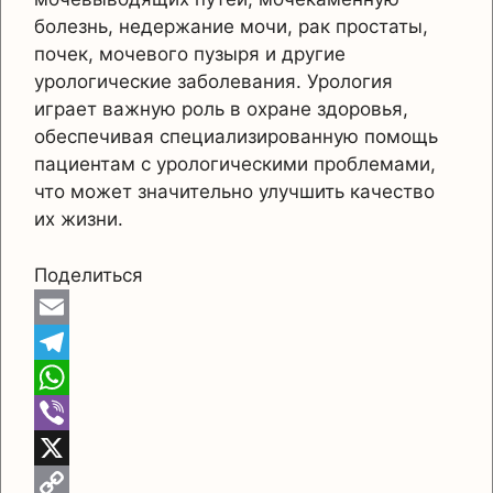
болезнь, недержание мочи, рак простаты,
почек, мочевого пузыря и другие
урологические заболевания. Урология
играет важную роль в охране здоровья,
обеспечивая специализированную помощь
пациентам с урологическими проблемами,
что может значительно улучшить качество
их жизни.
Поделиться
E
m
T
a
e
W
i
l
h
V
l
e
a
i
X