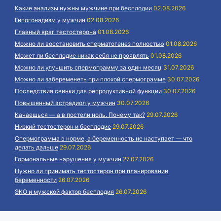
Какие анализы нужны мужчине при бесплодии
02.08.2026
Гипогонадизм у мужчин
02.08.2026
Главный враг тестостерона
01.08.2026
Можно ли восстановить сперматогенез полностью
01.08.2026
Может ли бесплодие никак себя не проявлять
01.08.2026
Можно ли улучшить спермограмму за один месяц
31.07.2026
Можно ли забеременеть при плохой спермограмме
30.07.2026
Последствия свинки для репродуктивной функции
30.07.2026
Повышенный эстрадиол у мужчин
30.07.2026
Качаешься — а в постели ноль. Почему так?
29.07.2026
Низкий тестостерон и бесплодие
29.07.2026
Спермограмма в норме, а беременность не наступает — что
делать дальше
29.07.2026
Гормональные нарушения у мужчин
27.07.2026
Нужно ли принимать тестостерон при планировании
беременности
26.07.2026
ЭКО и мужской фактор бесплодия
26.07.2026