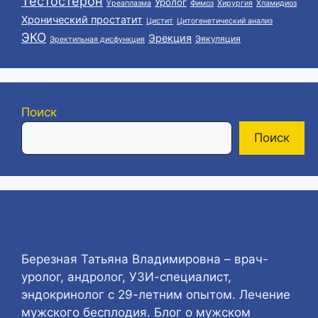
Тестостерон
Уролог
Уреаплазма
Фимоз
Хирургия
Хламидиоз
Хронический простатит
Цистит
Цитогенетический анализ
ЭКО
Эрекция
Эякуляция
Эректильная дисфункция
Поиск
Поиск
Березная Татьяна Владимировна – врач-
уролог, андролог, УЗИ-специалист,
эндокринолог с 29-летним опытом. Лечение
мужского бесплодия. Блог о мужском