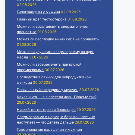
02.08.2026
Гипогонадизм у мужчин
02.08.2026
Главный враг тестостерона
01.08.2026
Можно ли восстановить сперматогенез
полностью
01.08.2026
Может ли бесплодие никак себя не проявлять
01.08.2026
Можно ли улучшить спермограмму за один
месяц
31.07.2026
Можно ли забеременеть при плохой
спермограмме
30.07.2026
Последствия свинки для репродуктивной
функции
30.07.2026
Повышенный эстрадиол у мужчин
30.07.2026
Качаешься — а в постели ноль. Почему так?
29.07.2026
Низкий тестостерон и бесплодие
29.07.2026
Спермограмма в норме, а беременность не
наступает — что делать дальше
29.07.2026
Гормональные нарушения у мужчин
27.07.2026