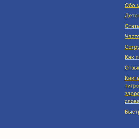
Обо 
Детс
Стат
Част
Сотр
Как 
Отзы
Книг
тигр
здор
слов
Быст