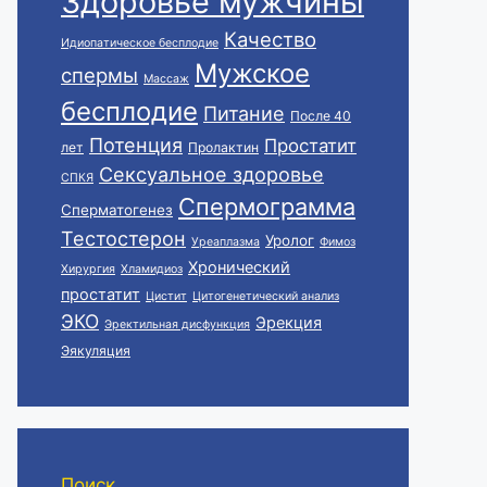
Здоровье мужчины
Качество
Идиопатическое бесплодие
Мужское
спермы
Массаж
бесплодие
Питание
После 40
Потенция
Простатит
лет
Пролактин
Сексуальное здоровье
СПКЯ
Спермограмма
Сперматогенез
Тестостерон
Уролог
Уреаплазма
Фимоз
Хронический
Хирургия
Хламидиоз
простатит
Цистит
Цитогенетический анализ
ЭКО
Эрекция
Эректильная дисфункция
Эякуляция
Поиск