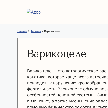
Перейти
к
содержимому
Главная
>
Терміни
>
Варикоцеле
Варикоцеле
Варикоцеле — это патологическое рас
канатика, которое чаще всего встреча
приводить к нарушению кровообращени
фертильность. Варикоцеле обычно возн
особенностей венозной системы. Симп
в мошонке, а также уменьшение разме
помощью физического осмотра и ультр