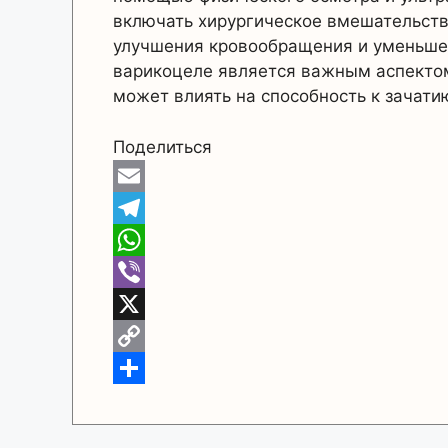
включать хирургическое вмешательств
улучшения кровообращения и уменьше
варикоцеле является важным аспектом
может влиять на способность к зачати
Поделиться
E
m
T
a
e
W
i
l
h
V
l
e
a
i
X
g
t
b
C
r
s
e
o
О
a
A
r
p
т