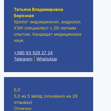
Татьяна Владимировна
Березная
Уролог-эндокринолог, андролог,
УЗИ-специалист с 29-летним
опытом. Кандидат медицинских
наук.
+380 93 529 27 24
Telegram
|
WhatsApp
5,0
5,0 из 5 звёзд (основано на 29
отзывах)
Отлично