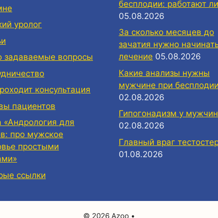
бесплодии: работают ли
мне
05.08.2026
кий уролог
За сколько месяцев до
ьи
зачатия нужно начинат
лечение
05.08.2026
о задаваемые вопросы
Какие анализы нужны
удничество
мужчине при бесплоди
проходит консультация
02.08.2026
вы пациентов
Гипогонадизм у мужчин
а «Андрология для
02.08.2026
ов: про мужское
Главный враг тестосте
овье простыми
01.08.2026
ами»
рые ссылки
© 2026 Azoo
•