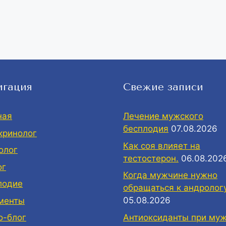
игация
Свежие записи
ная
Лечение мужского
бесплодия
07.08.2026
кринолог
Как соя влияет на
олог
тестостерон.
06.08.202
ог
Когда мужчине нужно
лодие
обращаться к андролог
05.08.2026
менты
Антиоксиданты при му
о-блог