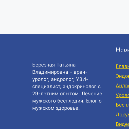
Нав
Березная Татьяна
Глав
Владимировна – врач-
Эндо
уролог, андролог, УЗИ-
Андр
специалист, эндокринолог с
29-летним опытом. Лечение
Урол
мужского бесплодия. Блог о
Бесп
мужском здоровье.
Доку
Виде