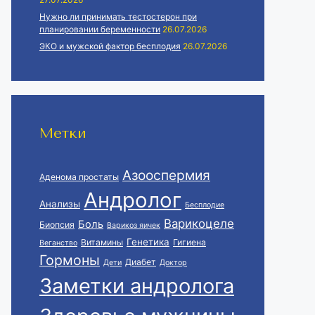
Нужно ли принимать тестостерон при
планировании беременности
26.07.2026
ЭКО и мужской фактор бесплодия
26.07.2026
Метки
Азооспермия
Аденома простаты
Андролог
Анализы
Бесплодие
Варикоцеле
Боль
Биопсия
Варикоз яичек
Генетика
Витамины
Гигиена
Веганство
Гормоны
Диабет
Дети
Доктор
Заметки андролога