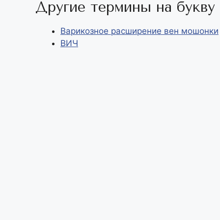
Другие термины на букву "
m
p
y
п
p
L
р
Варикозное расширение вен мошонки
i
а
ВИЧ
n
в
k
и
т
ь