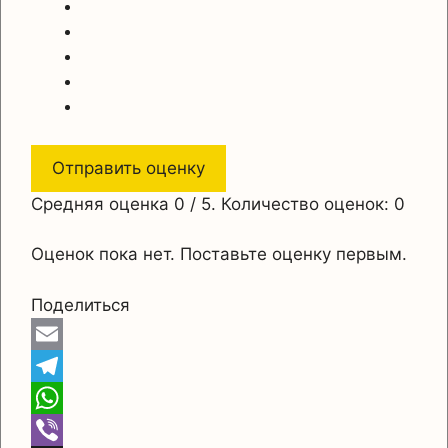
Отправить оценку
Средняя оценка
0
/ 5. Количество оценок:
0
Оценок пока нет. Поставьте оценку первым.
Поделиться
E
m
T
a
e
W