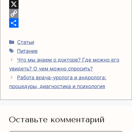
i
l
h
V
l
e
a
i
X
g
t
b
C
r
s
e
o
О
Рубрики
a
A
r
p
т
Статьи
Метки
Питание
m
p
y
п
Что мы знаем о докторе? Где можно его
p
L
р
увидеть? О чем можно спросить?
i
а
Работа врача-уролога и андролога:
n
в
процедуры, диагностика и психология
k
и
т
ь
Оставьте комментарий