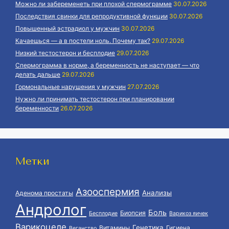
Можно ли забеременеть при плохой спермограмме
30.07.2026
Последствия свинки для репродуктивной функции
30.07.2026
Повышенный эстрадиол у мужчин
30.07.2026
Качаешься — а в постели ноль. Почему так?
29.07.2026
Низкий тестостерон и бесплодие
29.07.2026
Спермограмма в норме, а беременность не наступает — что
делать дальше
29.07.2026
Гормональные нарушения у мужчин
27.07.2026
Нужно ли принимать тестостерон при планировании
беременности
26.07.2026
Метки
Азооспермия
Анализы
Аденома простаты
Андролог
Боль
Биопсия
Бесплодие
Варикоз яичек
Варикоцеле
Генетика
Витамины
Гигиена
Веганство