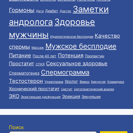
Заметки
Гормоны
Диабет
Дети
Доктор
андролога
Здоровье
мужчины
Качество
Идиопатическое бесплодие
Мужское бесплодие
спермы
Массаж
Питание
Потенция
После 40 лет
Пролактин
Сексуальное здоровье
Простатит
СПКЯ
Спермограмма
Сперматогенез
Тестостерон
Уролог
Уреаплазма
Фимоз
Хирургия
Хламидиоз
Хронический простатит
Цистит
Цитогенетический анализ
ЭКО
Эрекция
Эякуляция
Эректильная дисфункция
Поиск