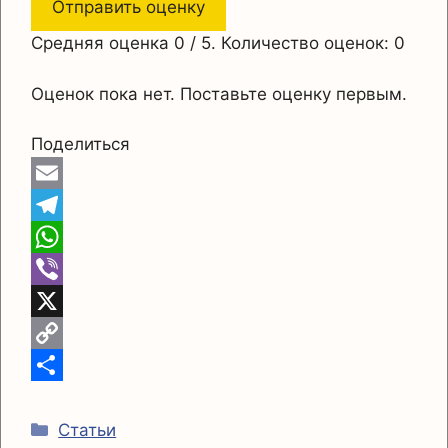
Отправить оценку
Средняя оценка
0
/ 5. Количество оценок:
0
Оценок пока нет. Поставьте оценку первым.
Поделиться
E
m
T
a
e
W
i
l
h
V
l
e
a
i
X
g
t
b
C
r
s
e
o
О
Рубрики
a
A
r
p
т
Статьи