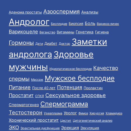
Азооспермия
Анализы
Аденома простаты
Андролог
Боль
Биопсия
Бесплодие
Варикоз яичек
Варикоцеле
Генетика
Витамины
Гигиена
Веганство
Заметки
Гормоны
Диабет
Дети
Доктор
андролога
Здоровье
мужчины
Качество
Идиопатическое бесплодие
Мужское бесплодие
спермы
Массаж
Питание
Потенция
После 40 лет
Пролактин
Сексуальное здоровье
Простатит
СПКЯ
Спермограмма
Сперматогенез
Тестостерон
Уролог
Уреаплазма
Фимоз
Хирургия
Хламидиоз
Хронический простатит
Цистит
Цитогенетический анализ
ЭКО
Эрекция
Эякуляция
Эректильная дисфункция