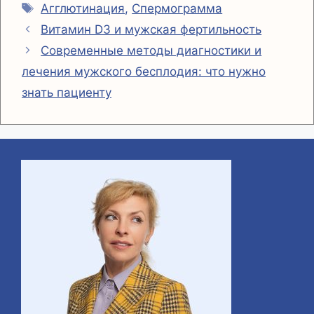
Метки
Агглютинация
,
Спермограмма
m
p
y
п
Витамин D3 и мужская фертильность
p
L
р
Современные методы диагностики и
i
а
лечения мужского бесплодия: что нужно
n
в
знать пациенту
k
и
т
ь