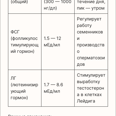
(общий)
(300 — 1000
течение дня,
нг/дл)
пик — утром
Регулирует
работу
ФСГ
семенников
(фолликулос
1.5 — 12
и
тимулирующ
мЕд/мл
производств
ий гормон)
о
сперматозои
дов
Стимулирует
ЛГ
выработку
(лютеинизир
1.7 — 8.6
тестостерон
ующий
мЕд/мл
а в клетках
гормон)
Лейдига