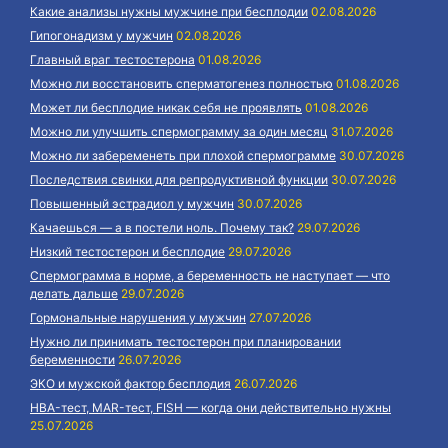
Какие анализы нужны мужчине при бесплодии
02.08.2026
Гипогонадизм у мужчин
02.08.2026
Главный враг тестостерона
01.08.2026
Можно ли восстановить сперматогенез полностью
01.08.2026
Может ли бесплодие никак себя не проявлять
01.08.2026
Можно ли улучшить спермограмму за один месяц
31.07.2026
Можно ли забеременеть при плохой спермограмме
30.07.2026
Последствия свинки для репродуктивной функции
30.07.2026
Повышенный эстрадиол у мужчин
30.07.2026
Качаешься — а в постели ноль. Почему так?
29.07.2026
Низкий тестостерон и бесплодие
29.07.2026
Спермограмма в норме, а беременность не наступает — что
делать дальше
29.07.2026
Гормональные нарушения у мужчин
27.07.2026
Нужно ли принимать тестостерон при планировании
беременности
26.07.2026
ЭКО и мужской фактор бесплодия
26.07.2026
HBA-тест, MAR-тест, FISH — когда они действительно нужны
25.07.2026