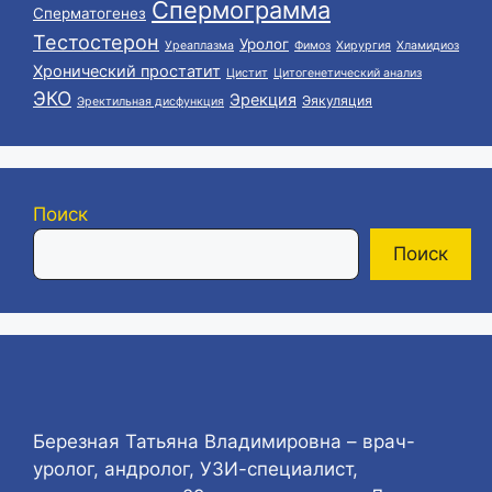
Спермограмма
Сперматогенез
Тестостерон
Уролог
Уреаплазма
Фимоз
Хирургия
Хламидиоз
Хронический простатит
Цистит
Цитогенетический анализ
ЭКО
Эрекция
Эякуляция
Эректильная дисфункция
Поиск
Поиск
Березная Татьяна Владимировна – врач-
уролог, андролог, УЗИ-специалист,