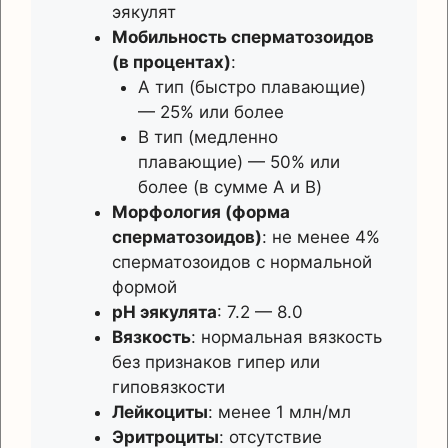
эякулят
Мобильность сперматозоидов
(в процентах)
:
A тип (быстро плавающие)
— 25% или более
B тип (медленно
плавающие) — 50% или
более (в сумме A и B)
Морфология (форма
сперматозоидов)
: не менее 4%
сперматозоидов с нормальной
формой
pH эякулята
: 7.2 — 8.0
Вязкость
: нормальная вязкость
без признаков гипер или
гиповязкости
Лейкоциты
: менее 1 млн/мл
Эритроциты
: отсутствие