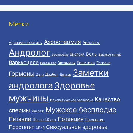
Метки
Азооспермия
Анализы
Аденома простаты
Андролог
Боль
Биопсия
Бесплодие
Варикоз яичек
Варикоцеле
Генетика
Витамины
Гигиена
Веганство
Заметки
Гормоны
Диабет
Дети
Доктор
андролога
Здоровье
мужчины
Качество
Идиопатическое бесплодие
Мужское бесплодие
спермы
Массаж
Питание
Потенция
После 40 лет
Пролактин
Сексуальное здоровье
Простатит
СПКЯ