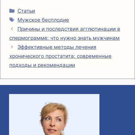
r
s
e
o
О
Рубрики
a
A
r
p
т
Статьи
Метки
Мужское бесплодие
m
p
y
п
Причины и последствия агглютинации в
p
L
р
спермограмме: что нужно знать мужчинам
i
а
Эффективные методы лечения
n
в
хронического простатита: современные
k
и
подходы и рекомендации
т
ь