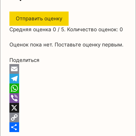
Отправить оценку
Средняя оценка
0
/ 5. Количество оценок:
0
Оценок пока нет. Поставьте оценку первым.
Поделиться
E
m
T
a
e
W
i
l
h
V
l
e
a
i
X
g
t
b
C