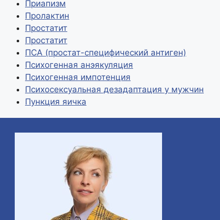
Приапизм
Пролактин
Простатит
Простатит
ПСА (простат-специфический антиген)
Психогенная анэякуляция
Психогенная импотенция
Психосексуальная дезадаптация у мужчин
Пункция яичка