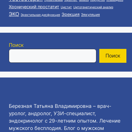
Хронический простатит
Цистит
Цитогенетический анализ
ЭКО
Эрекция
Эякуляция
Эректильная дисфункция
Поиск
Поиск
Березная Татьяна Владимировна – врач-
уролог, андролог, УЗИ-специалист,
эндокринолог с 29-летним опытом. Лечение
мужского бесплодия. Блог о мужском