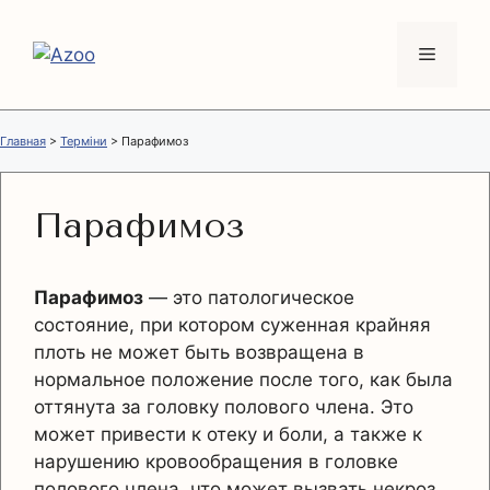
Перейти
к
Меню
содержимому
Главная
>
Терміни
>
Парафимоз
Парафимоз
Парафимоз
— это патологическое
состояние, при котором суженная крайняя
плоть не может быть возвращена в
нормальное положение после того, как была
оттянута за головку полового члена. Это
может привести к отеку и боли, а также к
нарушению кровообращения в головке
полового члена, что может вызвать некроз