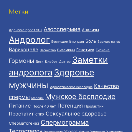
Метки
Азооспермия
Анализы
Аденома простаты
Андролог
Боль
Биопсия
Бесплодие
Варикоз яичек
Варикоцеле
Генетика
Витамины
Гигиена
Веганство
Заметки
Гормоны
Диабет
Дети
Доктор
андролога
Здоровье
мужчины
Качество
Идиопатическое бесплодие
Мужское бесплодие
спермы
Массаж
Питание
Потенция
После 40 лет
Пролактин
Сексуальное здоровье
Простатит
СПКЯ
Спермограмма
Сперматогенез
Тестостерон
Уролог
Уреаплазма
Фимоз
Хирургия
Хламидиоз