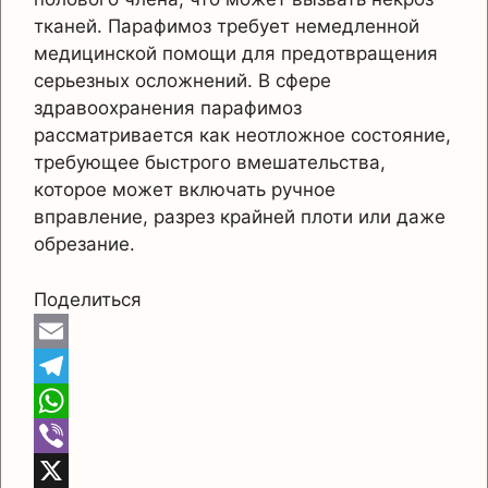
тканей. Парафимоз требует немедленной
медицинской помощи для предотвращения
серьезных осложнений. В сфере
здравоохранения парафимоз
рассматривается как неотложное состояние,
требующее быстрого вмешательства,
которое может включать ручное
вправление, разрез крайней плоти или даже
обрезание.
Поделиться
E
m
T
a
e
W
i
l
h
V