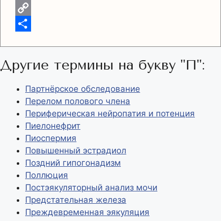
l
e
a
i
X
g
t
b
C
r
s
e
o
О
a
A
r
p
т
Другие термины на букву "П":
m
p
y
п
p
L
р
Партнёрское обследование
Перелом полового члена
i
а
Периферическая нейропатия и потенция
n
в
Пиелонефрит
k
и
Пиоспермия
т
Повышенный эстрадиол
Поздний гипогонадизм
ь
Поллюция
Постэякуляторный анализ мочи
Предстательная железа
Преждевременная эякуляция