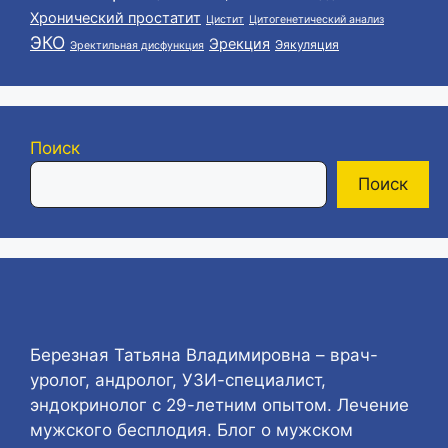
Хронический простатит
Цистит
Цитогенетический анализ
ЭКО
Эрекция
Эякуляция
Эректильная дисфункция
Поиск
Поиск
Березная Татьяна Владимировна – врач-
уролог, андролог, УЗИ-специалист,
эндокринолог с 29-летним опытом. Лечение
мужского бесплодия. Блог о мужском