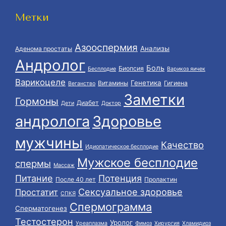
Метки
Азооспермия
Анализы
Аденома простаты
Андролог
Боль
Биопсия
Бесплодие
Варикоз яичек
Варикоцеле
Генетика
Витамины
Гигиена
Веганство
Заметки
Гормоны
Диабет
Дети
Доктор
андролога
Здоровье
мужчины
Качество
Идиопатическое бесплодие
Мужское бесплодие
спермы
Массаж
Питание
Потенция
После 40 лет
Пролактин
Сексуальное здоровье
Простатит
СПКЯ
Спермограмма
Сперматогенез
Тестостерон
Уролог
Уреаплазма
Фимоз
Хирургия
Хламидиоз