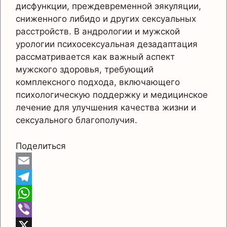
дисфункции, преждевременной эякуляции,
сниженного либидо и других сексуальных
расстройств. В андрологии и мужской
урологии психосексуальная дезадаптация
рассматривается как важный аспект
мужского здоровья, требующий
комплексного подхода, включающего
психологическую поддержку и медицинское
лечение для улучшения качества жизни и
сексуального благополучия.
Поделиться
E
m
T
a
e
W
i
l
h
V