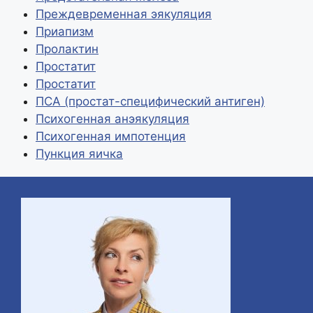
Преждевременная эякуляция
Приапизм
Пролактин
Простатит
Простатит
ПСА (простат-специфический антиген)
Психогенная анэякуляция
Психогенная импотенция
Пункция яичка