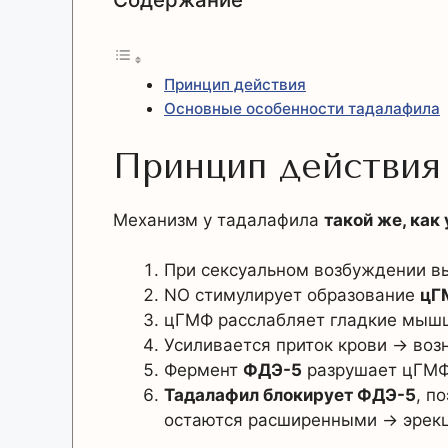
Принцип действия
Основные особенности тадалафила
Принцип действия
Механизм у тадалафила
такой же, как
При сексуальном возбуждении 
NO стимулирует образование
цГ
цГМФ расслабляет гладкие мышц
Усиливается приток крови → воз
Фермент
ФДЭ-5
разрушает цГМФ
Тадалафил блокирует ФДЭ-5
, п
остаются расширенными → эрекц