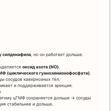
 у силденафила
, но он работает дольше.
выделяется
оксид азота (NO)
.
МФ (циклического гуанозинмонофосфата)
.
ы сосудов кавернозных тел.
никает и поддерживается эрекция.
.
оэтому цГМФ сохраняется дольше → сосуды
ия стабильнее и дольше.