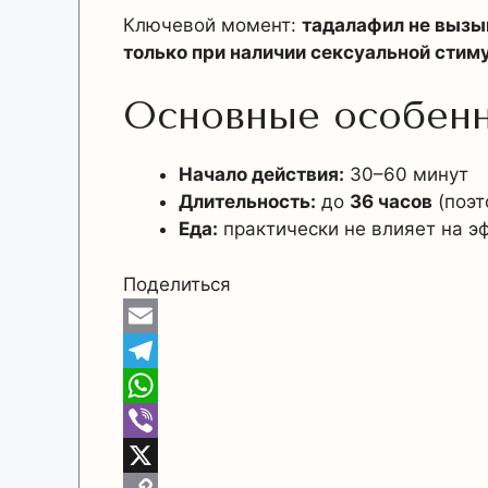
Ключевой момент:
тадалафил не вызы
только при наличии сексуальной стим
Основные особенн
Начало действия:
30–60 минут
Длительность:
до
36 часов
(поэт
Еда:
практически не влияет на э
Поделиться
E
m
T
a
e
W
i
l
h
V