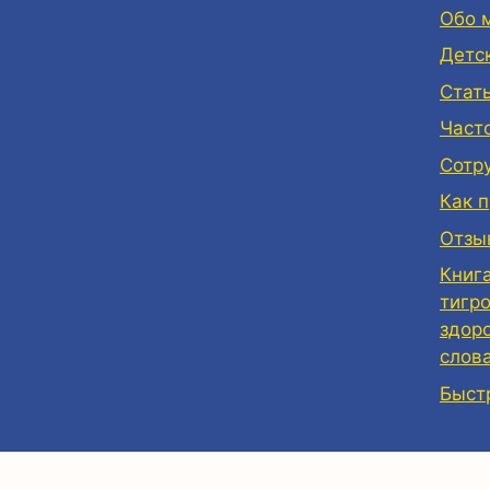
Обо 
Детс
Стат
Част
Сотр
Как 
Отзы
Книг
тигр
здор
слов
Быст