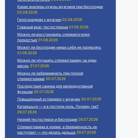
Какие анализы нужны мужчине при бесплодии
02.08.2026
Гипогонадизм у мужчин
02.08.2026
Главный враг тестостерона
01.08.2026
Можно ли восстановить сперматогенез
полностью
01.08.2026
Может ли бесплодие никак себя не проявлять
01.08.2026
Можно ли улучшить спермограмму за один
месяц
31.07.2026
Можно ли забеременеть при плохой
спермограмме
30.07.2026
Последствия свинки для репродуктивной
функции
30.07.2026
Повышенный эстрадиол у мужчин
30.07.2026
Качаешься — а в постели ноль. Почему так?
29.07.2026
Низкий тестостерон и бесплодие
29.07.2026
Спермограмма в норме, а беременность не
наступает — что делать дальше
29.07.2026