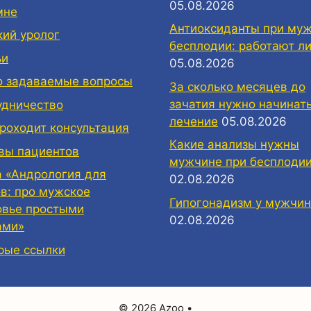
05.08.2026
мне
Антиоксиданты при му
кий уролог
бесплодии: работают ли
ьи
05.08.2026
о задаваемые вопросы
За сколько месяцев до
зачатия нужно начинат
удничество
лечение
05.08.2026
проходит консультация
Какие анализы нужны
вы пациентов
мужчине при бесплоди
а «Андрология для
02.08.2026
ов: про мужское
Гипогонадизм у мужчин
овье простыми
02.08.2026
ами»
рые ссылки
© 2026 Azoo
•