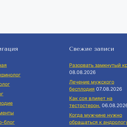
игация
Свежие записи
ная
Разорвать замкнутый кр
08.08.2026
кринолог
Лечение мужского
олог
бесплодия
07.08.2026
ог
Как соя влияет на
лодие
тестостерон.
06.08.202
менты
Когда мужчине нужно
обращаться к андролог
о-блог