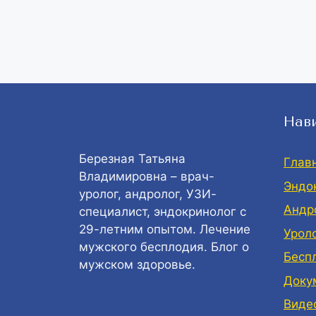
Нав
Березная Татьяна
Глав
Владимировна – врач-
Эндо
уролог, андролог, УЗИ-
Андр
специалист, эндокринолог с
29-летним опытом. Лечение
Урол
мужского бесплодия. Блог о
Бесп
мужском здоровье.
Доку
Виде