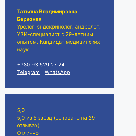
Татьяна Владимировна
Березная
Уролог-эндокринолог, андролог,
УЗИ-специалист с 29-летним
опытом. Кандидат медицинских
наук.
+380 93 529 27 24
Telegram
|
WhatsApp
5,0
5,0 из 5 звёзд (основано на 29
отзывах)
Отлично