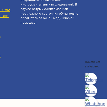
инструментальных исследований. В
случае острых симптомов или
жском
неотложного состояния обязательно
 они
обратитесь за очной медицинской
помощью.
ь
и
Почати чат
з лікарем: