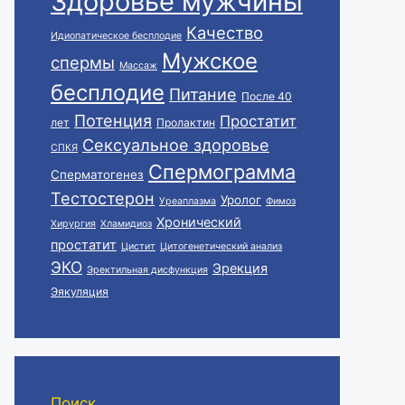
Здоровье мужчины
Качество
Идиопатическое бесплодие
Мужское
спермы
Массаж
бесплодие
Питание
После 40
Потенция
Простатит
лет
Пролактин
Сексуальное здоровье
СПКЯ
Спермограмма
Сперматогенез
Тестостерон
Уролог
Уреаплазма
Фимоз
Хронический
Хирургия
Хламидиоз
простатит
Цистит
Цитогенетический анализ
ЭКО
Эрекция
Эректильная дисфункция
Эякуляция
Поиск