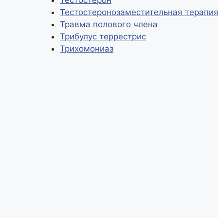
Тестостеронозаместительная терапи
Травма полового члена
Трибулус террестрис
Трихомониаз