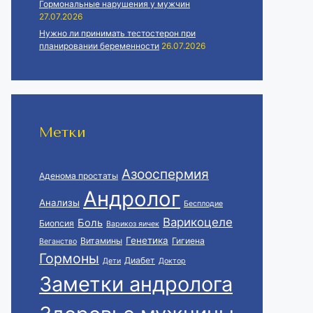
Гормональные нарушения у мужчин
27.07.2026
Нужно ли принимать тестостерон при
планировании беременности
26.07.2026
Метки
Азооспермия
Аденома простаты
Андролог
Анализы
Бесплодие
Варикоцеле
Боль
Биопсия
Варикоз яичек
Генетика
Витамины
Гигиена
Веганство
Гормоны
Диабет
Дети
Доктор
Заметки андролога