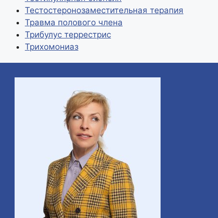
k
и
Тестостеронозаместительная терапия
т
Травма полового члена
Трибулус террестрис
ь
Трихомониаз