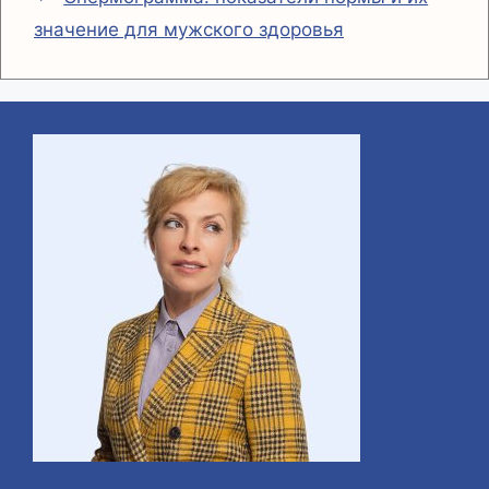
k
и
значение для мужского здоровья
т
ь