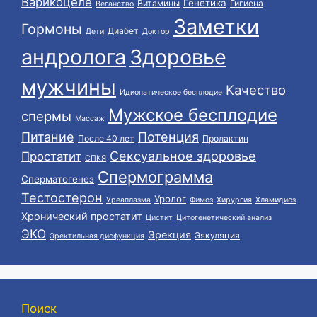
Варикоцеле
Генетика
Витамины
Гигиена
Веганство
Заметки
Гормоны
Диабет
Дети
Доктор
андролога
Здоровье
мужчины
Качество
Идиопатическое бесплодие
Мужское бесплодие
спермы
Массаж
Питание
Потенция
После 40 лет
Пролактин
Сексуальное здоровье
Простатит
СПКЯ
Спермограмма
Сперматогенез
Тестостерон
Уролог
Уреаплазма
Фимоз
Хирургия
Хламидиоз
Хронический простатит
Цистит
Цитогенетический анализ
ЭКО
Эрекция
Эякуляция
Эректильная дисфункция
Поиск