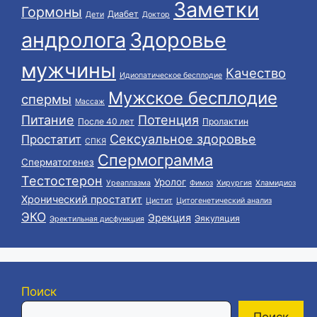
Заметки
Гормоны
Диабет
Дети
Доктор
андролога
Здоровье
мужчины
Качество
Идиопатическое бесплодие
Мужское бесплодие
спермы
Массаж
Питание
Потенция
После 40 лет
Пролактин
Сексуальное здоровье
Простатит
СПКЯ
Спермограмма
Сперматогенез
Тестостерон
Уролог
Уреаплазма
Фимоз
Хирургия
Хламидиоз
Хронический простатит
Цистит
Цитогенетический анализ
ЭКО
Эрекция
Эякуляция
Эректильная дисфункция
Поиск
Поиск