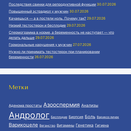
Последствия свинки для репродуктивной функции
30.07.2026
Повышенный эстрадиол у мужчин
30.07.2026
Качаешься — а в постели ноль. Почему так?
29.07.2026
Низкий тестостерон и бесплодие
29.07.2026
Спермограмма в норме, а беременность не наступает — что
делать дальше
29.07.2026
Гормональные нарушения у мужчин
27.07.2026
Нужно ли принимать тестостерон при планировании
беременности
26.07.2026
Метки
Азооспермия
Анализы
Аденома простаты
Андролог
Боль
Биопсия
Бесплодие
Варикоз яичек
Варикоцеле
Генетика
Витамины
Гигиена
Веганство